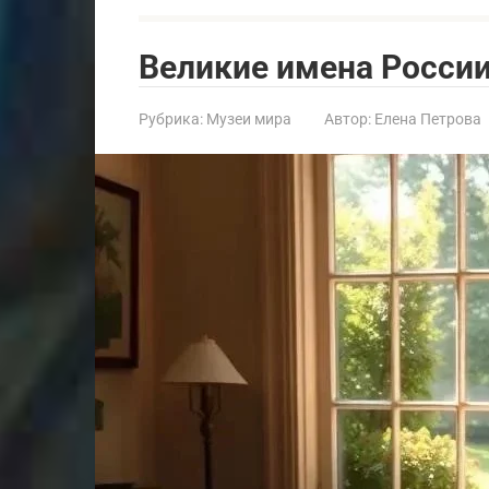
Великие имена России
Рубрика:
Музеи мира
Автор:
Елена Петрова