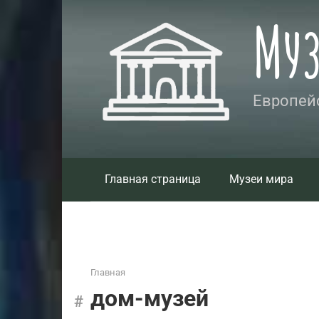
Перейти
Му
к
контенту
Европейс
Главная страница
Музеи мира
Главная
дом-музей