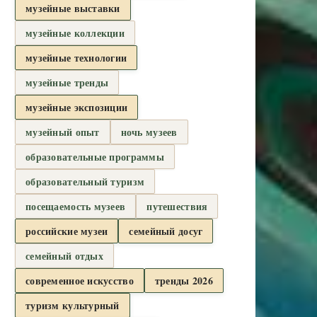
музейные выставки
музейные коллекции
музейные технологии
музейные тренды
музейные экспозиции
музейный опыт
ночь музеев
образовательные программы
образовательный туризм
посещаемость музеев
путешествия
российские музеи
семейный досуг
семейный отдых
современное искусство
тренды 2026
туризм культурный