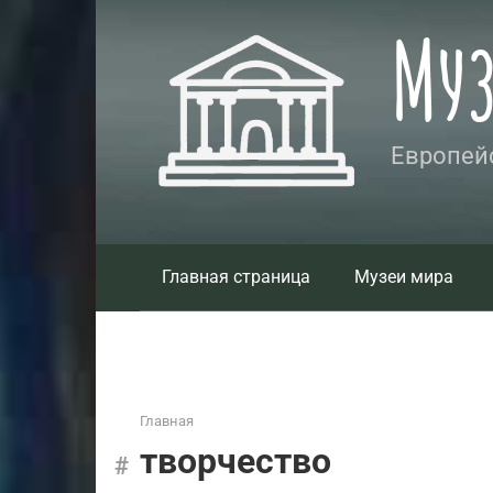
Перейти
Му
к
контенту
Европейс
Главная страница
Музеи мира
Главная
творчество