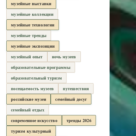
музейные выставки
музейные коллекции
музейные технологии
музейные тренды
музейные экспозиции
музейный опыт
ночь музеев
образовательные программы
образовательный туризм
посещаемость музеев
путешествия
российские музеи
семейный досуг
семейный отдых
современное искусство
тренды 2026
туризм культурный