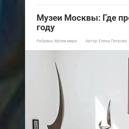
Музеи Москвы: Где пр
году
Рубрика:
Музеи мира
Автор:
Елена Петрова