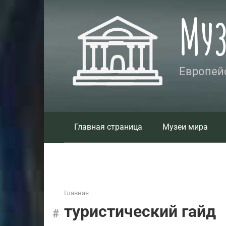
Перейти
Му
к
контенту
Европейс
Главная страница
Музеи мира
Главная
туристический гайд