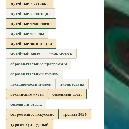
музейные выставки
музейные коллекции
музейные технологии
музейные тренды
музейные экспозиции
музейный опыт
ночь музеев
образовательные программы
образовательный туризм
посещаемость музеев
путешествия
российские музеи
семейный досуг
семейный отдых
современное искусство
тренды 2026
туризм культурный