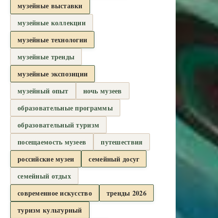
музейные выставки
музейные коллекции
музейные технологии
музейные тренды
музейные экспозиции
музейный опыт
ночь музеев
образовательные программы
образовательный туризм
посещаемость музеев
путешествия
российские музеи
семейный досуг
семейный отдых
современное искусство
тренды 2026
туризм культурный