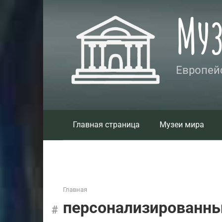
Перейти
Му
к
контенту
Европейс
Главная страница
Музеи мира
Главная
персонализированны