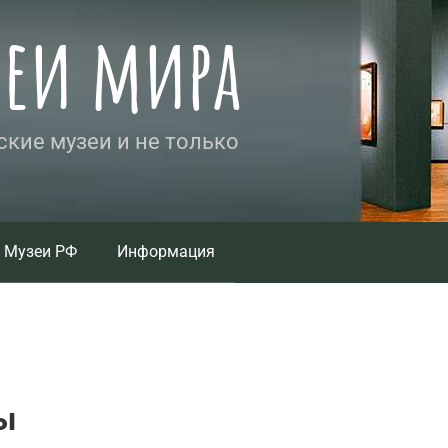
зеи мира
кие музеи и не только
Музеи РФ
Информация
ы