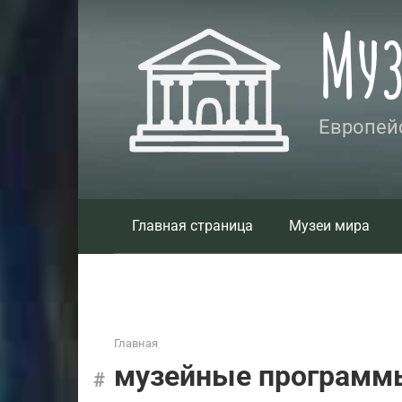
Перейти
Му
к
контенту
Европейс
Главная страница
Музеи мира
Главная
музейные программ