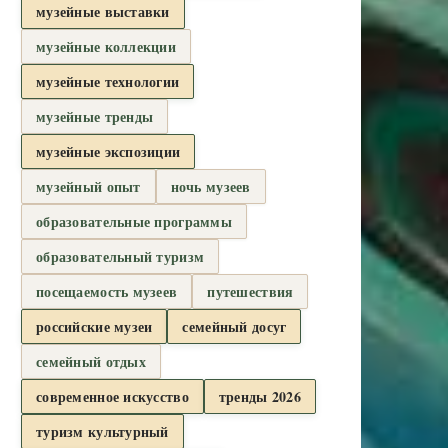
музейные выставки
музейные коллекции
музейные технологии
музейные тренды
музейные экспозиции
музейный опыт
ночь музеев
образовательные программы
образовательный туризм
посещаемость музеев
путешествия
российские музеи
семейный досуг
семейный отдых
современное искусство
тренды 2026
туризм культурный