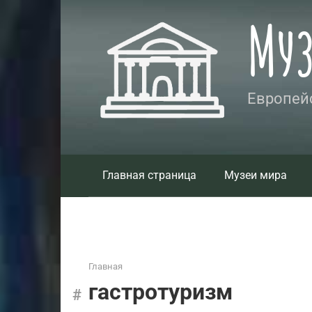
Перейти
Му
к
контенту
Европейс
Главная страница
Музеи мира
Главная
гастротуризм