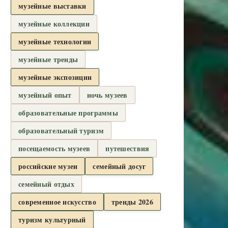
музейные выставки
музейные коллекции
музейные технологии
музейные тренды
музейные экспозиции
музейный опыт
ночь музеев
образовательные программы
образовательный туризм
посещаемость музеев
путешествия
российские музеи
семейный досуг
семейный отдых
современное искусство
тренды 2026
туризм культурный