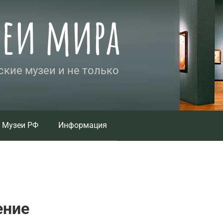
зеи мира
кие музеи и не только
Музеи РФ
Информация
ение