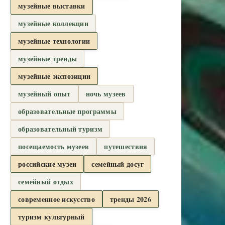
музейные выставки
музейные коллекции
музейные технологии
музейные тренды
музейные экспозиции
музейный опыт
ночь музеев
образовательные программы
образовательный туризм
посещаемость музеев
путешествия
российские музеи
семейный досуг
семейный отдых
современное искусство
тренды 2026
туризм культурный