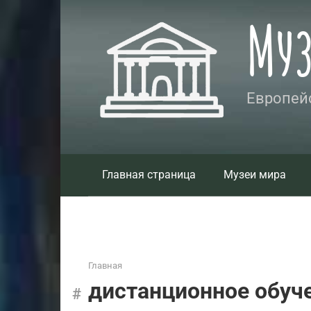
Перейти
Му
к
контенту
Европейс
Главная страница
Музеи мира
Главная
дистанционное обуч