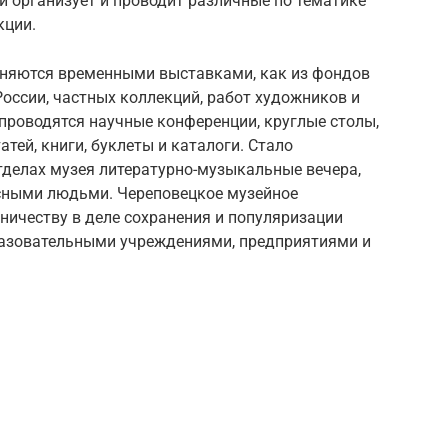
й организует и проводит различные по тематике
кции.
няются временными выставками, как из фондов
 России, частных коллекций, работ художников и
проводятся научные конференции, круглые столы,
тей, книги, буклеты и каталоги. Стало
тделах музея литературно-музыкальные вечера,
есными людьми. Череповецкое музейное
ничеству в деле сохранения и популяризации
бразовательными учреждениями, предприятиями и