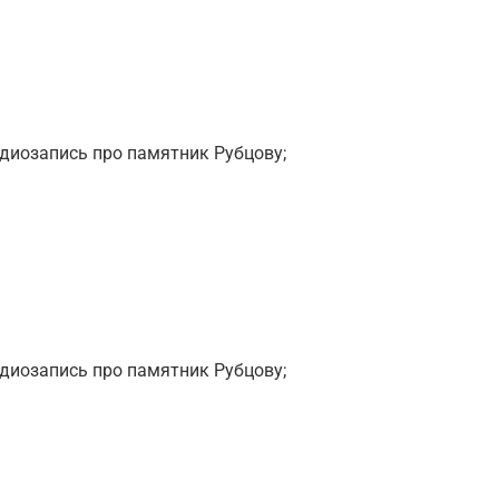
диозапись про памятник Рубцову;
диозапись про памятник Рубцову;