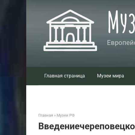
Перейти
Му
к
контенту
Европейс
Главная страница
Музеи мира
Главная
»
Музеи РФ
Введениечереповецко