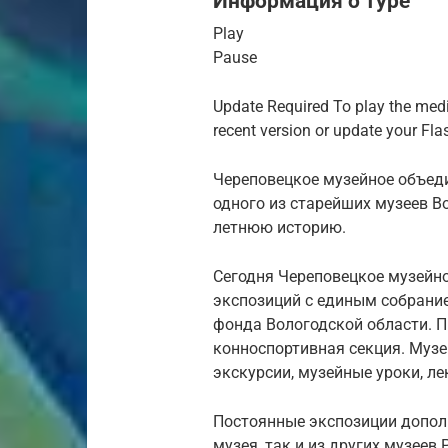
Информация о туре
Play
Pause
Update Required To play the media
recent version or update your Fla
Череповецкое музейное объеди
одного из старейших музеев Во
летнюю историю.
Сегодня Череповецкое музейн
экспозиций с единым собрани
фонда Вологодской области. П
конноспортивная секция. Музе
экскурсии, музейные уроки, ле
Постоянные экспозиции допол
музея, так и из других музеев