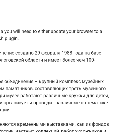
 you will need to either update your browser to a
sh plugin.
нение создано 29 февраля 1988 года на базе
логодской области и имеет более чем 100-
ое объединение – крупный комплекс музейных
ем памятников, составляющих треть музейного
ри музее работают различные кружки для детей,
й организует и проводит различные по тематике
кции.
няются временными выставками, как из фондов
 России, частных коллекций, работ художников и