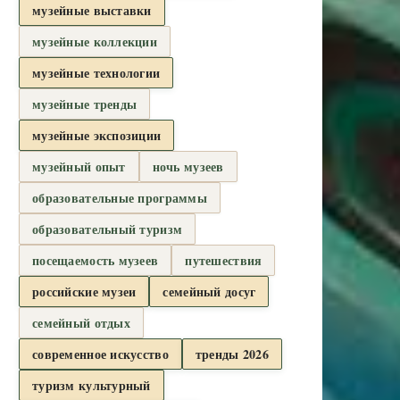
музейные выставки
музейные коллекции
музейные технологии
музейные тренды
музейные экспозиции
музейный опыт
ночь музеев
образовательные программы
образовательный туризм
посещаемость музеев
путешествия
российские музеи
семейный досуг
семейный отдых
современное искусство
тренды 2026
туризм культурный