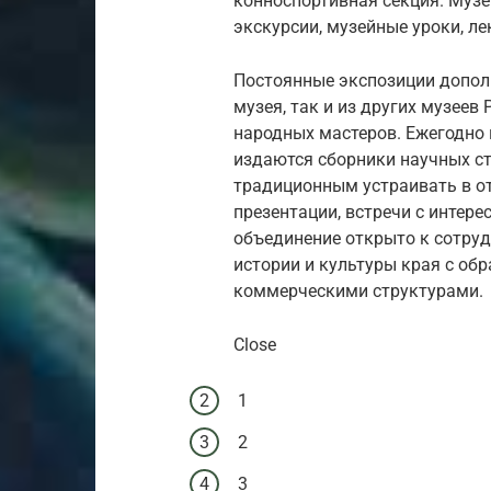
конноспортивная секция. Музе
экскурсии, музейные уроки, ле
Постоянные экспозиции допол
музея, так и из других музеев
народных мастеров. Ежегодно 
издаются сборники научных ста
традиционным устраивать в о
презентации, встречи с интер
объединение открыто к сотруд
истории и культуры края с о
коммерческими структурами.
Close
1
2
3