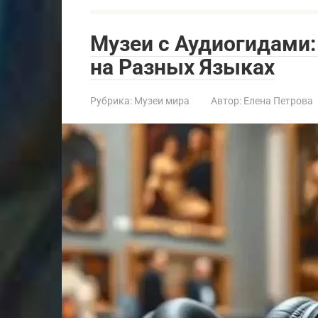
Музеи с Аудиогидами
на Разных Языках
Рубрика:
Музеи мира
Автор:
Елена Петрова