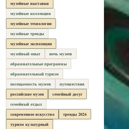
музейные выставки
музейные коллекции
музейные технологии
музейные тренды
музейные экспозиции
музейный опыт
ночь музеев
образовательные программы
образовательный туризм
посещаемость музеев
путешествия
российские музеи
семейный досуг
семейный отдых
современное искусство
тренды 2026
туризм культурный