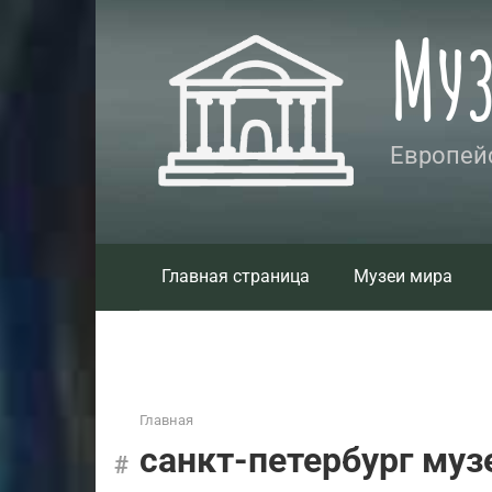
Перейти
Му
к
контенту
Европейс
Главная страница
Музеи мира
Главная
санкт-петербург муз