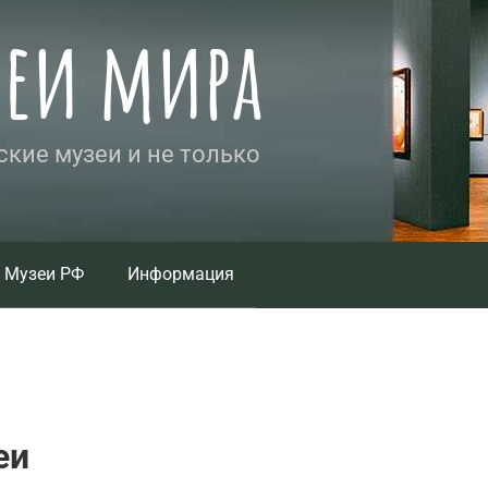
зеи мира
кие музеи и не только
Музеи РФ
Информация
еи