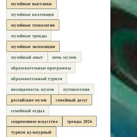
музейные выставки
музейные коллекции
музейные технологии
музейные тренды
музейные экспозиции
музейный опыт
ночь музеев
образовательные программы
образовательный туризм
посещаемость музеев
путешествия
российские музеи
семейный досуг
семейный отдых
современное искусство
тренды 2026
туризм культурный