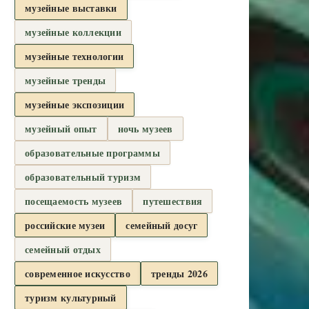
музейные выставки
музейные коллекции
музейные технологии
музейные тренды
музейные экспозиции
музейный опыт
ночь музеев
образовательные программы
образовательный туризм
посещаемость музеев
путешествия
российские музеи
семейный досуг
семейный отдых
современное искусство
тренды 2026
туризм культурный