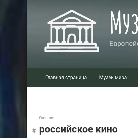
Перейти
Му
к
контенту
Европейс
Главная страница
Музеи мира
Главная
российское кино