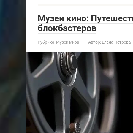
Музеи кино: Путешест
блокбастеров
Рубрика:
Музеи мира
Автор:
Елена Петрова