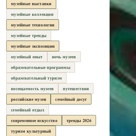
музейные выставки
музейные коллекции
музейные технологии
музейные тренды
музейные экспозиции
музейный опыт
ночь музеев
образовательные программы
образовательный туризм
посещаемость музеев
путешествия
российские музеи
семейный досуг
семейный отдых
современное искусство
тренды 2026
туризм культурный