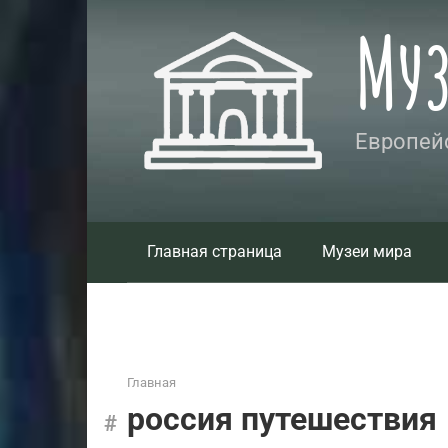
Перейти
Му
к
контенту
Европейс
Главная страница
Музеи мира
Главная
россия путешествия