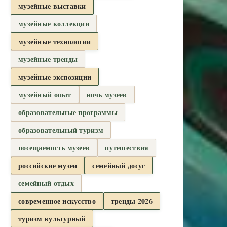
музейные выставки
музейные коллекции
музейные технологии
музейные тренды
музейные экспозиции
музейный опыт
ночь музеев
образовательные программы
образовательный туризм
посещаемость музеев
путешествия
российские музеи
семейный досуг
семейный отдых
современное искусство
тренды 2026
туризм культурный