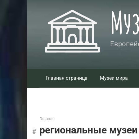
Перейти
Му
к
контенту
Европейс
Главная страница
Музеи мира
Главная
региональные музеи