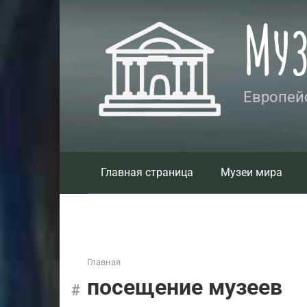
Перейти
Му
к
контенту
Европейс
Главная страница
Музеи мира
Главная
посещение музеев