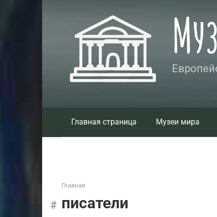
Перейти
Му
к
контенту
Европейс
Главная страница
Музеи мира
Главная
писатели