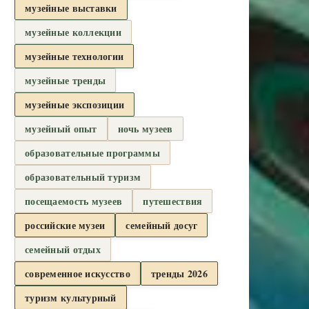
музейные выставки
музейные коллекции
музейные технологии
музейные тренды
музейные экспозиции
музейный опыт
ночь музеев
образовательные программы
образовательный туризм
посещаемость музеев
путешествия
российские музеи
семейный досуг
семейный отдых
современное искусство
тренды 2026
туризм культурный