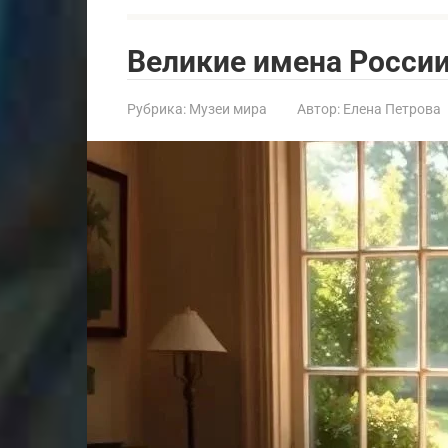
Великие имена России
Рубрика:
Музеи мира
Автор:
Елена Петрова