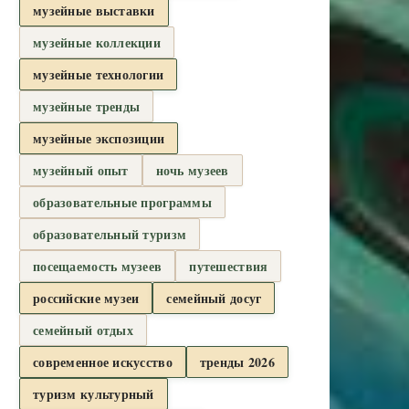
музейные выставки
музейные коллекции
музейные технологии
музейные тренды
музейные экспозиции
музейный опыт
ночь музеев
образовательные программы
образовательный туризм
посещаемость музеев
путешествия
российские музеи
семейный досуг
семейный отдых
современное искусство
тренды 2026
туризм культурный