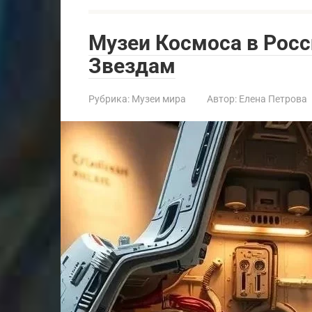
Музеи Космоса в Росс
Звездам
Рубрика:
Музеи мира
Автор:
Елена Петрова