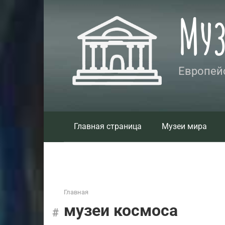
Перейти
Му
к
контенту
Европейс
Главная страница
Музеи мира
Главная
музеи космоса