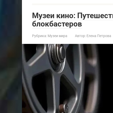
Музеи кино: Путешест
блокбастеров
Рубрика:
Музеи мира
Автор:
Елена Петрова