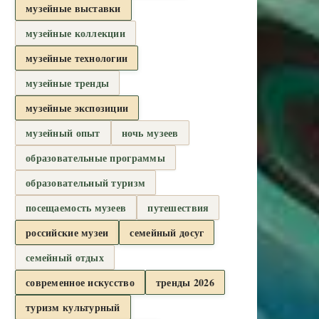
музейные выставки
музейные коллекции
музейные технологии
музейные тренды
музейные экспозиции
музейный опыт
ночь музеев
образовательные программы
образовательный туризм
посещаемость музеев
путешествия
российские музеи
семейный досуг
семейный отдых
современное искусство
тренды 2026
туризм культурный