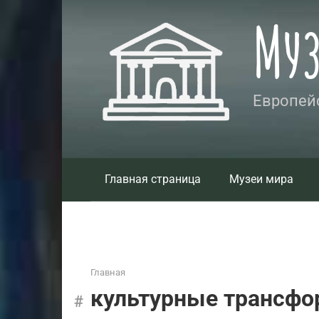
Перейти
Му
к
контенту
Европейс
Главная страница
Музеи мира
Главная
культурные трансфо