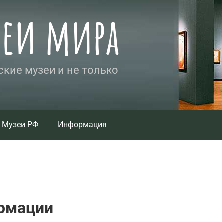
зеи мира
кие музеи и не только
Музеи РФ
Информация
рмации