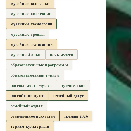
музейные выставки
музейные коллекции
музейные технологии
музейные тренды
музейные экспозиции
музейный опыт
ночь музеев
образовательные программы
образовательный туризм
посещаемость музеев
путешествия
российские музеи
семейный досуг
семейный отдых
современное искусство
тренды 2026
туризм культурный