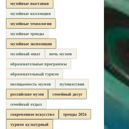
музейные выставки
музейные коллекции
музейные технологии
музейные тренды
музейные экспозиции
музейный опыт
ночь музеев
образовательные программы
образовательный туризм
посещаемость музеев
путешествия
российские музеи
семейный досуг
семейный отдых
современное искусство
тренды 2026
туризм культурный