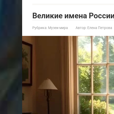
Великие имена России
Рубрика:
Музеи мира
Автор:
Елена Петрова