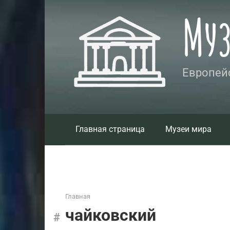
Перейти
Му
к
контенту
Европейс
Главная страница
Музеи мира
Главная
чайковский