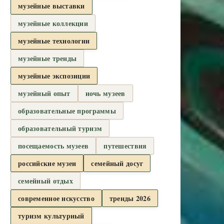
музейные выставки
музейные коллекции
музейные технологии
музейные тренды
музейные экспозиции
музейный опыт
ночь музеев
образовательные программы
образовательный туризм
посещаемость музеев
путешествия
российские музеи
семейный досуг
семейный отдых
современное искусство
тренды 2026
туризм культурный