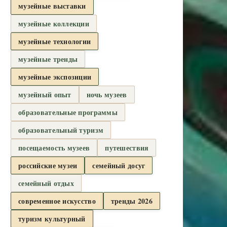
музейные выставки
музейные коллекции
музейные технологии
музейные тренды
музейные экспозиции
музейный опыт
ночь музеев
образовательные программы
образовательный туризм
посещаемость музеев
путешествия
российские музеи
семейный досуг
семейный отдых
современное искусство
тренды 2026
туризм культурный