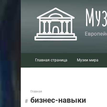
Перейти
Му
к
контенту
Европейс
Главная страница
Музеи мира
Главная
бизнес-навыки