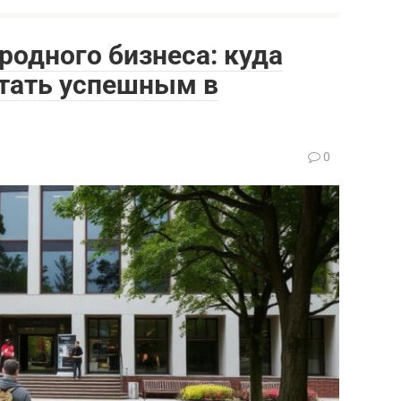
одного бизнеса: куда
стать успешным в
а
0