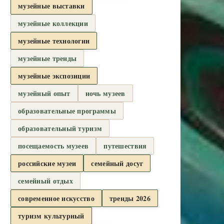
музейные выставки
музейные коллекции
музейные технологии
музейные тренды
музейные экспозиции
музейный опыт
ночь музеев
образовательные программы
образовательный туризм
посещаемость музеев
путешествия
российские музеи
семейный досуг
семейный отдых
современное искусство
тренды 2026
туризм культурный