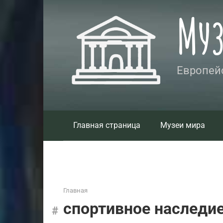
Перейти
Му
к
контенту
Европейс
Главная страница
Музеи мира
Главная
спортивное наследи