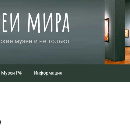
зеи мира
кие музеи и не только
Музеи РФ
Информация
е