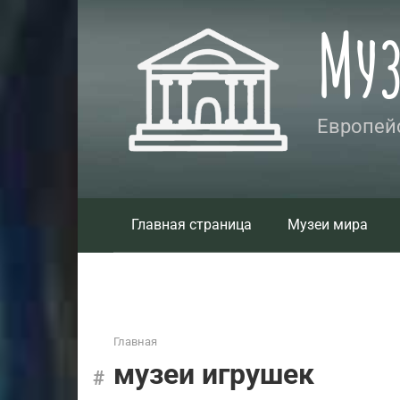
Перейти
Му
к
контенту
Европейс
Главная страница
Музеи мира
Главная
музеи игрушек