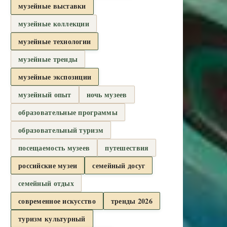
музейные выставки
музейные коллекции
музейные технологии
музейные тренды
музейные экспозиции
музейный опыт
ночь музеев
образовательные программы
образовательный туризм
посещаемость музеев
путешествия
российские музеи
семейный досуг
семейный отдых
современное искусство
тренды 2026
туризм культурный