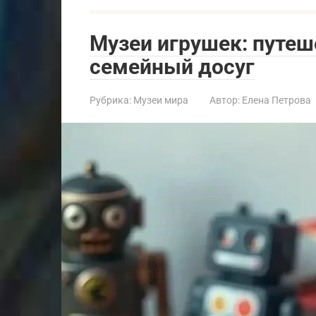
Музеи игрушек: путеш
семейный досуг
Рубрика:
Музеи мира
Автор:
Елена Петрова