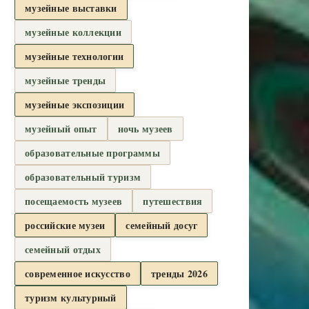
музейные выставки
музейные коллекции
музейные технологии
музейные тренды
музейные экспозиции
музейный опыт
ночь музеев
образовательные программы
образовательный туризм
посещаемость музеев
путешествия
российские музеи
семейный досуг
семейный отдых
современное искусство
тренды 2026
туризм культурный