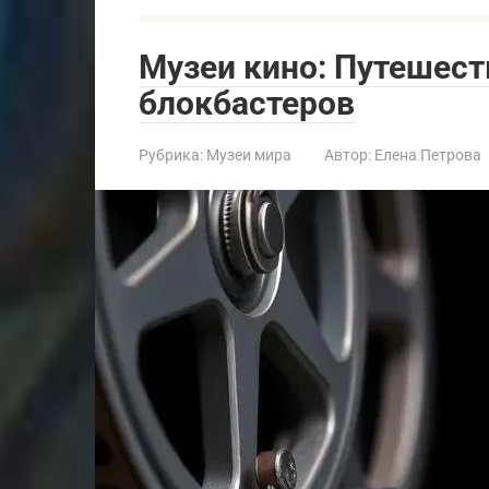
Музеи кино: Путешест
блокбастеров
Рубрика:
Музеи мира
Автор:
Елена Петрова