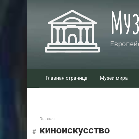
Перейти
Му
к
контенту
Европейс
Главная страница
Музеи мира
Главная
киноискусство