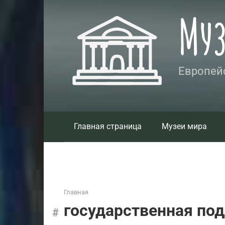
Перейти
Му
к
контенту
Европейс
Главная страница
Музеи мира
Главная
государственная по