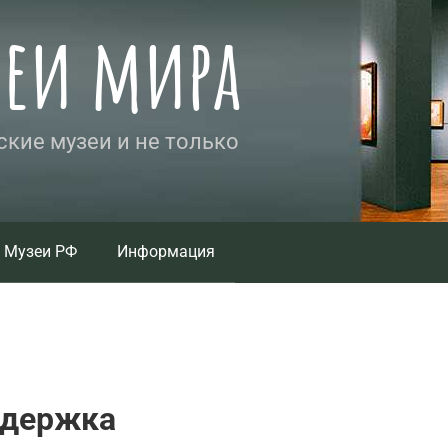
зеи мира
кие музеи и не только
Музеи РФ
Информация
ддержка