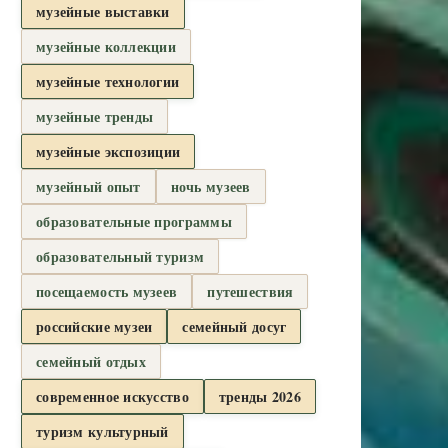
музейные выставки
музейные коллекции
музейные технологии
музейные тренды
музейные экспозиции
музейный опыт
ночь музеев
образовательные программы
образовательный туризм
посещаемость музеев
путешествия
российские музеи
семейный досуг
семейный отдых
современное искусство
тренды 2026
туризм культурный