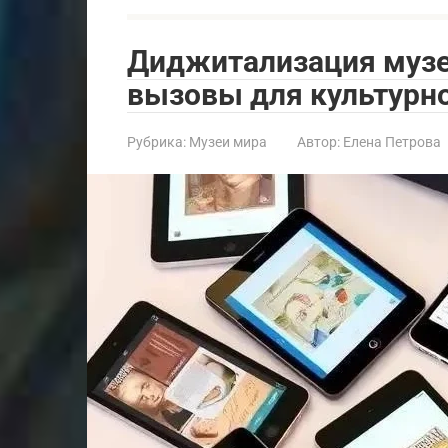
Диджитализация музе
вызовы для культурн
Рубрика:
Музеи мира
Автор:
Елена Петрова