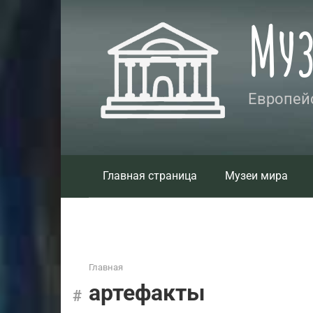
Перейти
Му
к
контенту
Европейс
Главная страница
Музеи мира
Главная
артефакты