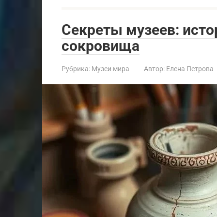
Секреты музеев: исто
сокровища
Рубрика:
Музеи мира
Автор:
Елена Петрова