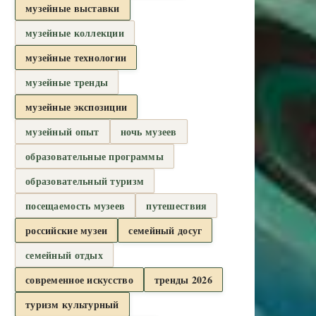
музейные выставки
музейные коллекции
музейные технологии
музейные тренды
музейные экспозиции
музейный опыт
ночь музеев
образовательные программы
образовательный туризм
посещаемость музеев
путешествия
российские музеи
семейный досуг
семейный отдых
современное искусство
тренды 2026
туризм культурный