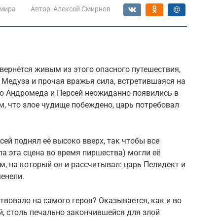
 мира
Автор:
Алексей Смирнов
 вернётся живым из этого опасного путешествия,
 Медуза и прочая вражья сила, встретившаяся на
его Андромеда и Персей неожиданно появились в
ом, что злое чудище побеждено, царь потребовал
ей поднял её высоко вверх, так чтобы все
ла эта сцена во время пиршества) могли её
м, на который он и рассчитывал: царь Пелидект и
енели.
твовало на самого героя? Оказывается, как и во
й, столь печально закончившейся для злой