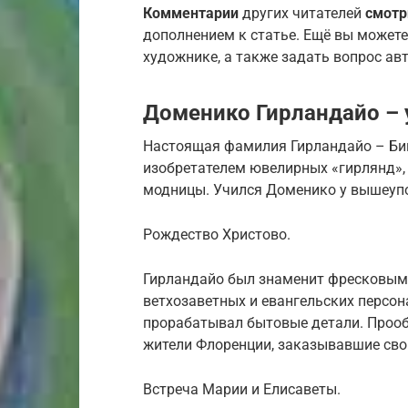
Комментарии
других читателей
смотр
дополнением к статье. Ещё вы можете
художнике, а также задать вопрос авт
Доменико Гирландайо –
Настоящая фамилия Гирландайо – Биго
изобретателем ювелирных «гирлянд»,
модницы. Учился Доменико у вышеуп
Рождество Христово.
Гирландайо был знаменит фресковыми
ветхозаветных и евангельских персо
прорабатывал бытовые детали. Прооб
жители Флоренции, заказывавшие свои
Встреча Марии и Елисаветы.