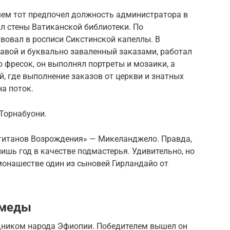
шем тот предпочел должность администратора в
л стены Ватиканской библиотеки. По
вовал в росписи Сикстинской капеллы. В
авой и буквально заваленный заказами, работал
 фресок, он выполнял портреты и мозаики, а
, где выполнение заказов от церкви и знатных
а поток.
Торнабуони.
«титанов Возрождения» — Микеланджело. Правда,
ишь год в качестве подмастерья. Удивительно, но
монашестве один из сыновей Гирландайо от
омеды
дником народа Эфиопии. Победителем вышел он