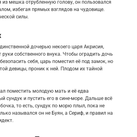
ая из мешка отрубленную голову, он пользовался
алом, избегая прямых взглядов на чудовище.
ческой силы.
х
единственной дочерью некоего царя Акрисия,
 руки собственного внука. Чтобы оградить дочь
езопасить себя, царь поместил её под замок, но
той девицы, проник к ней. Плодом их тайной
ал поместить молодую мать и её едва
й сундук и пустить его в сине-море. Дальше всё
 бочка, то есть, сундук по морю плыл, пока не
лько назывался он не Буян, а Сериф, и правил на
идект.