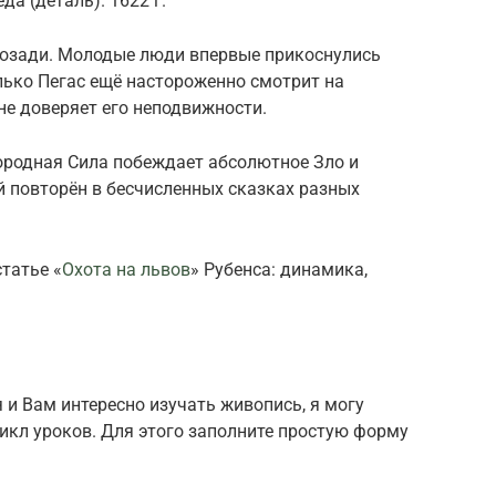
да (деталь). 1622 г.
позади. Молодые люди впервые прикоснулись
лько Пегас ещё настороженно смотрит на
не доверяет его неподвижности.
ородная Сила побеждает абсолютное Зло и
й повторён в бесчисленных сказках разных
татье «
Охота на львов
» Рубенса: динамика,
 и Вам интересно изучать живопись, я могу
икл уроков. Для этого заполните простую форму