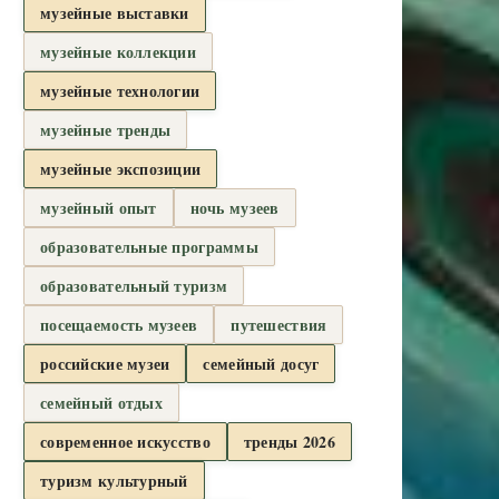
музейные выставки
музейные коллекции
музейные технологии
музейные тренды
музейные экспозиции
музейный опыт
ночь музеев
образовательные программы
образовательный туризм
посещаемость музеев
путешествия
российские музеи
семейный досуг
семейный отдых
современное искусство
тренды 2026
туризм культурный