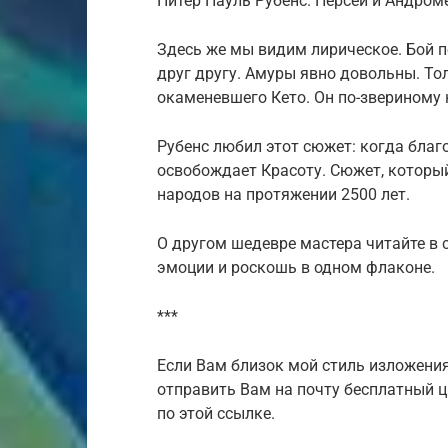
Питер Пауль Рубенс. Персей и Андроме
Здесь же мы видим лирическое. Бой 
друг другу. Амуры явно довольны. То
окаменевшего Кето. Он по-звериному 
Рубенс любил этот сюжет: когда благ
освобождает Красоту. Сюжет, которы
народов на протяжении 2500 лет.
О другом шедевре мастера читайте в с
эмоции и роскошь в одном флаконе.
***
Если Вам близок мой стиль изложения
отправить Вам на почту бесплатный ц
по этой ссылке.