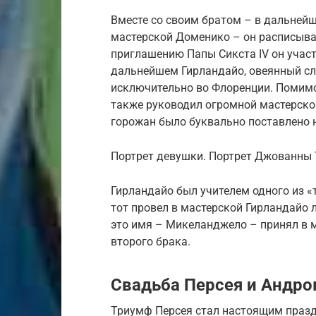
Вместе со своим братом – в дальней
мастерской Доменико – он расписыва
приглашению Папы Сикста IV он участ
дальнейшем Гирландайо, овеянный сл
исключительно во Флоренции. Помимо
также руководил огромной мастерской
горожан было буквально поставлено н
Портрет девушки. Портрет Джованны 
Гирландайо был учителем одного из 
тот провел в мастерской Гирландайо л
это имя – Микеланджело – принял в 
второго брака.
Свадьба Персея и Андр
Триумф Персея стал настоящим праз