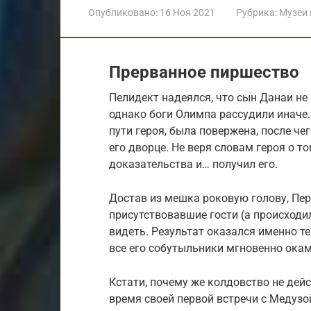
Опубликовано:
16 Ноя 2021
Рубрика:
Музеи
Прерванное пиршество
Пелидект надеялся, что сын Данаи не
однако боги Олимпа рассудили иначе.
пути героя, была повержена, после ч
его дворце. Не веря словам героя о т
доказательства и… получил его.
Достав из мешка роковую голову, Перс
присутствовавшие гости (а происходи
видеть. Результат оказался именно те
все его собутыльники мгновенно окам
Кстати, почему же колдовство не дейс
время своей первой встречи с Медузо