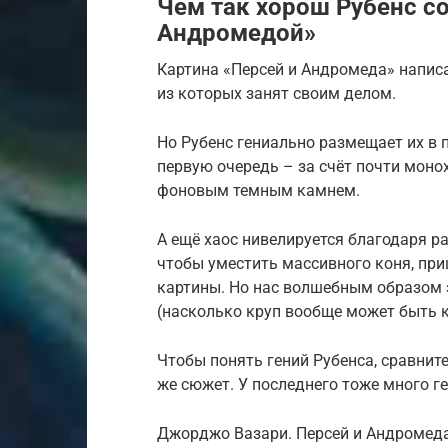
Чем так хорош Рубенс с
Андромедой»
Картина «Персей и Андромеда» написа
из которых занят своим делом.
Но Рубенс гениально размещает их в п
первую очередь – за счёт почти моно
фоновым темным камнем.
А ещё хаос нивелируется благодаря р
чтобы уместить массивного коня, при
картины. Но нас волшебным образом э
(насколько круп вообще может быть к
Чтобы понять гений Рубенса, сравнит
же сюжет. У последнего тоже много ге
Джорджо Вазари. Персей и Андромеда.