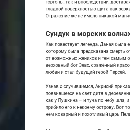
горгоны, так и впоследствии, достав
гладкой поверхностью щита как зерк
Отражение же не имело никакой маги
Сундук в морских волна
Как повествует легенда, Даная была 
которому была предсказана смерть от
от возможных женихов и тем самым об
верховный бог Зевс, сражённый красо
любви и стал будущий герой Персей.
Узнав о случившемся, Акрисий приказ
появившееся на свет дитя в деревянны
как у Пушкина – и туча по небу шла, и
прибило его к некоему острову. Вот то
нём коварный и похотливый царь Пел