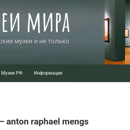
зеи мира
кие музеи и не только
Музеи РФ
Информация
 anton raphael mengs