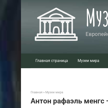
Перейти
Му
к
контенту
Европейс
Главная страница
Музеи мира
Главная
»
Музеи мира
Антон рафаэль менгс —