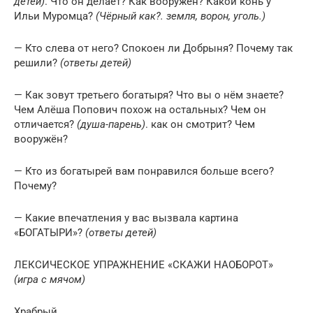
детей)
. Что он делает? Как вооружён? Какой конь у
Ильи Муромца?
(Чёрный как?. земля, ворон, уголь.)
— Кто слева от него? Спокоен ли Добрыня? Почему так
решили?
(ответы детей)
— Как зовут третьего богатыря? Что вы о нём знаете?
Чем Алёша Попович похож на остальных? Чем он
отличается?
(душа-парень)
. как он смотрит? Чем
вооружён?
— Кто из богатырей вам понравился больше всего?
Почему?
— Какие впечатления у вас вызвала картина
«БОГАТЫРИ»?
(ответы детей)
ЛЕКСИЧЕСКОЕ УПРАЖНЕНИЕ «СКАЖИ НАОБОРОТ»
(игра с мячом)
Храбрый.