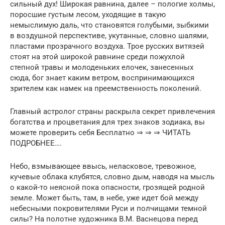
сильный дух! Широкая равнина, далее – пологие холмы,
поросшие густым лесом, уходящие в такую
немыслимую даль, что становятся голубыми, зыбкими
в воздушной перспективе, укутанные, словно шалями,
пластами прозрачного воздуха. Трое русских витязей
стоят на этой широкой равнине среди пожухлой
степной травы и молоденьких елочек, занесенных
сюда, бог знает каким ветром, воспринимающихся
зрителем как намек на преемственность поколений.
Главный астролог страны раскрыла секрет привлечения
богатства и процветания для трех знаков зодиака, вы
можете проверить себя Бесплатно ⇒ ⇒ ⇒ ЧИТАТЬ
ПОДРОБНЕЕ….
Небо, взмывающее ввысь, неласковое, тревожное,
кучевые облака клубятся, словно дым, наводя на мысль
о какой-то неясной пока опасности, грозящей родной
земле. Может быть, там, в небе, уже идет бой между
небесными покровителями Руси и полчищами темной
силы? На полотне художника В.М. Васнецова перед