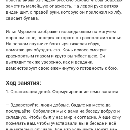
заметить малейшую опасность. На левой руке витязя
виден щит, с правой руки, которую он приложил ко лбу,
свисает булава.
Илья Муромец изображен восседающим на могучем
вороном коне, поперек которого он расположил копье.
На верном спутнике богатыря тяжелая сбруя,
помогающая обуздать его. Конь искоса смотрит
красноватым глазом и круто выгибает шею. Он
выглядит так же уверенно, как и всадник,
демонстрирует свою ежеминутную готовность к бою.
Ход занятия:
1. Организация детей. Формулирование темы занятия
— Здравствуйте, люди добрые. Сядьте на места да
послушайте. Собралися мы с вами на беседу добрую и
складную. Чтобы был у нас мир и согласие. А ещё хочу
пожелать вам, чтобы участвовали вы в беседе и всё
внимательно слушали. Всё, что услышите, может вам