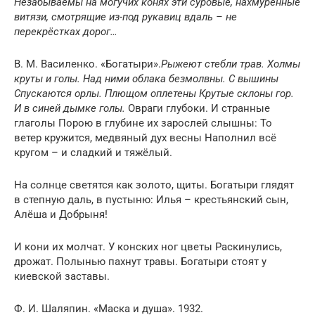
Незабываемы на могучих конях эти суровые, нахмуренные
витязи, смотрящие из-под рукавиц вдаль – не
перекрёстках дорог…
В. М. Василенко. «Богатыри».
Рыжеют стебли трав. Холмы
круты и голы. Над ними облака безмолвны. С вышины
Спускаются орлы. Плющом оплетены Крутые склоны гор.
И в синей дымке голы.
Овраги глубоки. И странные
глаголы Порою в глубине их зарослей слышны: То
ветер кружится, медвяный дух весны Наполнил всё
кругом – и сладкий и тяжёлый.
На солнце светятся как золото, щиты. Богатыри глядят
в степную даль, в пустыню: Илья – крестьянский сын,
Алёша и Добрыня!
И кони их молчат. У конских ног цветы Раскинулись,
дрожат. Полынью пахнут травы. Богатыри стоят у
киевской заставы.
Ф. И. Шаляпин. «Маска и душа». 1932.