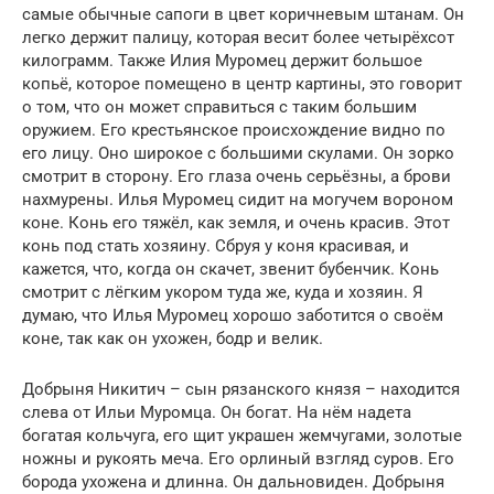
самые обычные сапоги в цвет коричневым штанам. Он
легко держит палицу, которая весит более четырёхсот
килограмм. Также Илия Муромец держит большое
копьё, которое помещено в центр картины, это говорит
о том, что он может справиться с таким большим
оружием. Его крестьянское происхождение видно по
его лицу. Оно широкое с большими скулами. Он зорко
смотрит в сторону. Его глаза очень серьёзны, а брови
нахмурены. Илья Муромец сидит на могучем вороном
коне. Конь его тяжёл, как земля, и очень красив. Этот
конь под стать хозяину. Сбруя у коня красивая, и
кажется, что, когда он скачет, звенит бубенчик. Конь
смотрит с лёгким укором туда же, куда и хозяин. Я
думаю, что Илья Муромец хорошо заботится о своём
коне, так как он ухожен, бодр и велик.
Добрыня Никитич – сын рязанского князя – находится
слева от Ильи Муромца. Он богат. На нём надета
богатая кольчуга, его щит украшен жемчугами, золотые
ножны и рукоять меча. Его орлиный взгляд суров. Его
борода ухожена и длинна. Он дальновиден. Добрыня