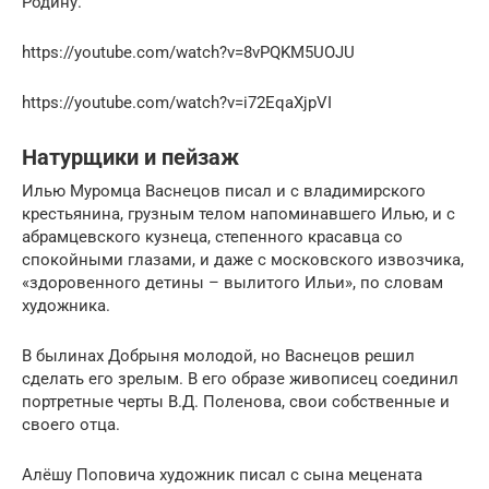
Родину.
https://youtube.com/watch?v=8vPQKM5UOJU
https://youtube.com/watch?v=i72EqaXjpVI
Натурщики и пейзаж
Илью Муромца Васнецов писал и с владимирского
крестьянина, грузным телом напоминавшего Илью, и с
абрамцевского кузнеца, степенного красавца со
спокойными глазами, и даже с московского извозчика,
«здоровенного детины – вылитого Ильи», по словам
художника.
В былинах Добрыня молодой, но Васнецов решил
сделать его зрелым. В его образе живописец соединил
портретные черты В.Д. Поленова, свои собственные и
своего отца.
Алёшу Поповича художник писал с сына мецената