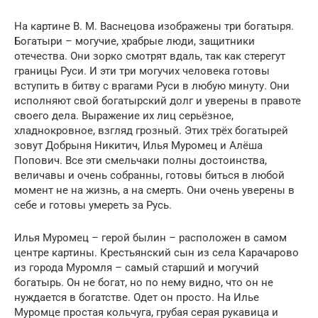
На картине В. М. Васнецова изображены три богатыря.
Богатыри – могучие, храбрые люди, защитники
отечества. Они зорко смотрят вдаль, так как стерегут
границы Руси. И эти три могучих человека готовы
вступить в битву с врагами Руси в любую минуту. Они
исполняют свой богатырский долг и уверены в правоте
своего дела. Выражение их лиц серьёзное,
хладнокровное, взгляд грозный. Этих трёх богатырей
зовут Добрыня Никитич, Илья Муромец и Алёша
Попович. Все эти смельчаки полны достоинства,
величавы и очень собранны, готовы биться в любой
момент не на жизнь, а на смерть. Они очень уверены в
себе и готовы умереть за Русь.
Илья Муромец – герой былин – расположен в самом
центре картины. Крестьянский сын из села Карачарово
из города Муромля – самый старший и могучий
богатырь. Он не богат, но по нему видно, что он не
нуждается в богатстве. Одет он просто. На Илье
Муромце простая кольчуга, грубая серая рукавица и