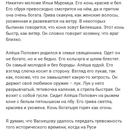
Никитич моложе Ильи Муромца. Его конь красив и бел.
Его сбруя превосходно смотрится на нём, да и притом
она очень богата. Грива скакуна, как женские волосы,
ухоженная и развевается на ветру. В некоторых
былинах говорится, что коня зовут Белеюшка. Этот конь
быстр, как ветер. Он словно говорит хозяину, что враг
близко.
Алёша Попович родился в семье священника. Одет он
не богато, но и не бедно. Его кольчуга и шлем блестят.
Он самый молодой и без бороды. Алёша худой. Его
взгляд слегка косит в сторону. Взгляд его лукав, так
как, похоже, что он замышляет какую-то хитрость. Он
держит своё любимое оружие – лук. Лук у него
разрывчатый, тетивочка каленая, а стрела быстрая. Он
возит с собой гусли. Сидит Алёша Попович на рыжем
коне с белым пятнышком на лбу. Его грива светла,
красива и ухожена. Конь богатыря горяч как огонь.
Я думаю, что Васнецову удалось передать тревожность
того исторического времени, когда на Руси