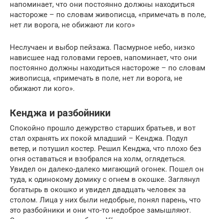
напоминает, что они постоянно должны находиться
настороже – по словам живописца, «примечать в поле,
нет ли ворога, не обижают ли кого»
Неслучаен и выбор пейзажа. Пасмурное небо, низко
нависшее над головами героев, напоминает, что они
постоянно должны находиться настороже – по словам
живописца, «примечать в поле, нет ли ворога, не
обижают ли кого».
Кенджа и разбойники
Спокойно прошло дежурство старших братьев, и вот
стал охранять их покой младший – Кенджа. Подул
ветер, и потушил костер. Решил Кенджа, что плохо без
огня оставаться и взобрался на холм, оглядеться.
Увидел он далеко-далеко мигающий огонек. Пошел он
туда, к одинокому домику с огнем в окошке. Заглянул
богатырь в окошко и увидел двадцать человек за
столом. Лица у них были недобрые, понял парень, что
это разбойники и они что-то недоброе замышляют.