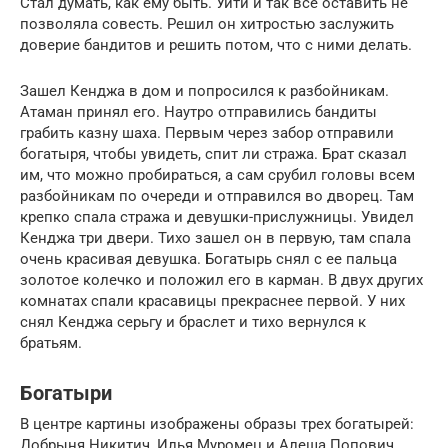
Стал думать, как ему быть. Уйти и так все оставить не
позволяла совесть. Решил он хитростью заслужить
доверие бандитов и решить потом, что с ними делать.
Зашел Кенджа в дом и попросился к разбойникам.
Атаман принял его. Наутро отправились бандиты
грабить казну шаха. Первым через забор отправили
богатыря, чтобы увидеть, спит ли стража. Брат сказал
им, что можно пробираться, а сам срубил головы всем
разбойникам по очереди и отправился во дворец. Там
крепко спала стража и девушки-прислужницы. Увидел
Кенджа три двери. Тихо зашел он в первую, там спала
очень красивая девушка. Богатырь снял с ее пальца
золотое колечко и положил его в карман. В двух других
комнатах спали красавицы прекраснее первой. У них
снял Кенджа серьгу и браслет и тихо вернулся к
братьям.
Богатыри
В центре картины изображены образы трех богатырей:
Добрыня Никитич, Илья Муромец и Алеша Попович