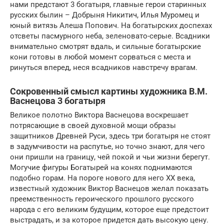
нами предстают 3 богатыря, главные герои старинных
русских былин – Добрыня Никитич, Илья Муромец и
юный витязь Алеша Попович. На богатырских доспехах
отсветы пасмурного неба, зеленовато-серые. Всадники
внимательно смотрят вдаль, и сильные богатырские
кони готовы в любой момент сорваться с места и
ринуться вперед, неся всадников навстречу врагам.
Сокровенный смысл картины художника В.М.
Васнецова 3 богатыря
Великое полотно Виктора Васнецова воскрешает
потрясающие в своей духовной мощи образы
защитников Древней Руси, здесь три богатыря не стоят
в задумчивости на распутье, но точно знают, для чего
они пришли на границу, чей покой и чьи жизни берегут.
Могучие фигуры Богатырей на конях поднимаются
подобно горам. На пороге нового для него ХХ века,
известный художник Виктор Васнецов желал показать
преемственность героического прошлого русского
народа с его великим будущим, которое еще предстоит
выстрадать, и за которое придется дать высокую цену.