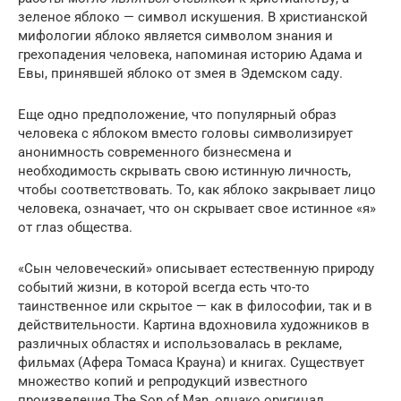
зеленое яблоко — символ искушения. В христианской
мифологии яблоко является символом знания и
грехопадения человека, напоминая историю Адама и
Евы, принявшей яблоко от змея в Эдемском саду.
Еще одно предположение, что популярный образ
человека с яблоком вместо головы символизирует
анонимность современного бизнесмена и
необходимость скрывать свою истинную личность,
чтобы соответствовать. То, как яблоко закрывает лицо
человека, означает, что он скрывает свое истинное «я»
от глаз общества.
«Сын человеческий» описывает естественную природу
событий жизни, в которой всегда есть что-то
таинственное или скрытое — как в философии, так и в
действительности. Картина вдохновила художников в
различных областях и использовалась в рекламе,
фильмах (Афера Томаса Крауна) и книгах. Существует
множество копий и репродукций известного
произведения The Son of Man, однако оригинал