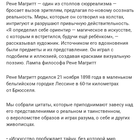
Рене Магритт — один из столпов сюрреализма —
бросает вызов зрителям, предлагая по-новому осознать
реальность. Миры, которые он сотворил на холстах,
интригуют и разрушают привычную действительность.
«Я определил себе ориентир — магическое в искусстве,
с которым я встретился, будучи ещё ребёнком», —
рассказывал художник. Источником его вдохновения
были предметы и их представление. Он играл с
подобием и иллюзией, создавая красками визуальную
поэзию. Лампа философа Рене Магритт
Рене Магритт родился 21 ноября 1898 года в маленьком
бельгийском городке Лессине в 60-ти километрах
от Брюсселя.
Мы собрали цитаты, которые приподнимают завесу над
его представлениями о реальном и таинственном,
о вероломстве образов и играх разума, о себе и других
живописцах.
• «Искусство пробуждает тайну, без которой мир