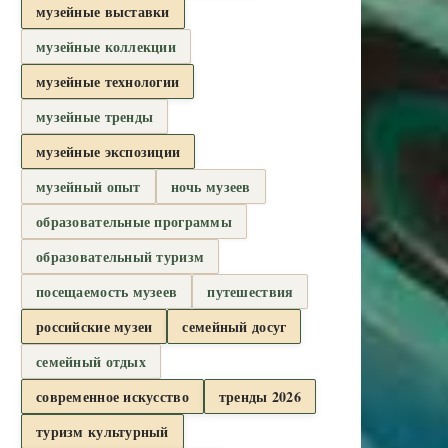
музейные выставки
музейные коллекции
музейные технологии
музейные тренды
музейные экспозиции
музейный опыт
ночь музеев
образовательные программы
образовательный туризм
посещаемость музеев
путешествия
российские музеи
семейный досуг
семейный отдых
современное искусство
тренды 2026
туризм культурный