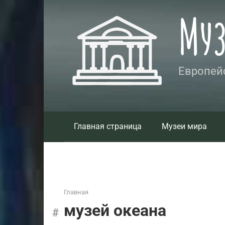
Перейти
Му
к
контенту
Европейс
Главная страница
Музеи мира
Главная
музей океана