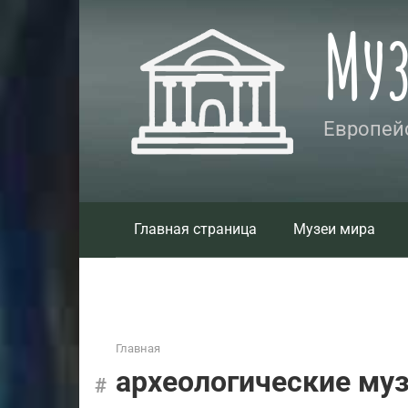
Перейти
Му
к
контенту
Европейс
Главная страница
Музеи мира
Главная
археологические му