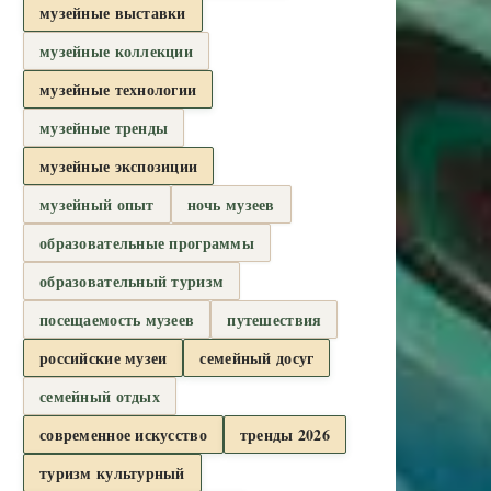
музейные выставки
музейные коллекции
музейные технологии
музейные тренды
музейные экспозиции
музейный опыт
ночь музеев
образовательные программы
образовательный туризм
посещаемость музеев
путешествия
российские музеи
семейный досуг
семейный отдых
современное искусство
тренды 2026
туризм культурный