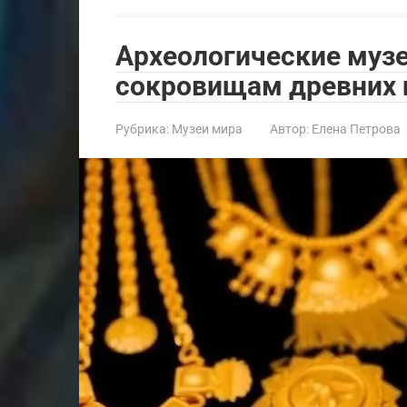
Археологические музе
сокровищам древних 
Рубрика:
Музеи мира
Автор:
Елена Петрова