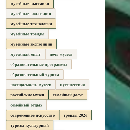
музейные выставки
музейные коллекции
музейные технологии
музейные тренды
музейные экспозиции
музейный опыт
ночь музеев
образовательные программы
образовательный туризм
посещаемость музеев
путешествия
российские музеи
семейный досуг
семейный отдых
современное искусство
тренды 2026
туризм культурный