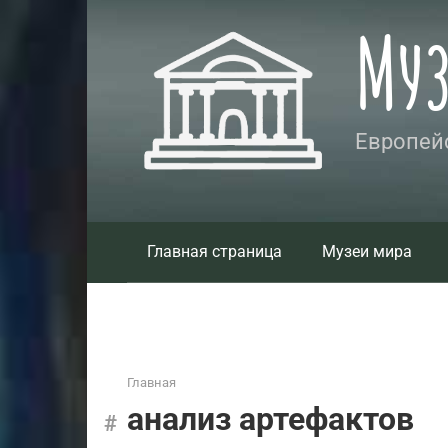
Перейти
Му
к
контенту
Европейс
Главная страница
Музеи мира
Главная
анализ артефактов