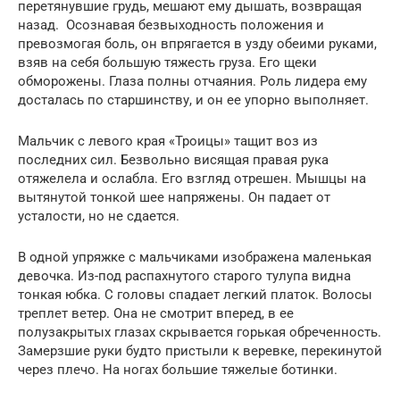
перетянувшие грудь, мешают ему дышать, возвращая
назад. Осознавая безвыходность положения и
превозмогая боль, он впрягается в узду обеими руками,
взяв на себя большую тяжесть груза. Его щеки
обморожены. Глаза полны отчаяния. Роль лидера ему
досталась по старшинству, и он ее упорно выполняет.
Мальчик с левого края «Троицы» тащит воз из
последних сил. Безвольно висящая правая рука
отяжелела и ослабла. Его взгляд отрешен. Мышцы на
вытянутой тонкой шее напряжены. Он падает от
усталости, но не сдается.
В одной упряжке с мальчиками изображена маленькая
девочка. Из-под распахнутого старого тулупа видна
тонкая юбка. С головы спадает легкий платок. Волосы
треплет ветер. Она не смотрит вперед, в ее
полузакрытых глазах скрывается горькая обреченность.
Замерзшие руки будто пристыли к веревке, перекинутой
через плечо. На ногах большие тяжелые ботинки.