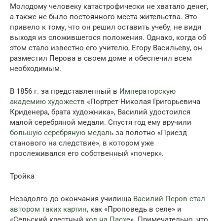
Молодому человеку катастрофически не хватало денег,
а также не было постоянного места жительства. Это
привело к тому, что он решил оставить учебу, не видя
выходя из сложившегося положения. Однако, когда об
этом стало известно его учителю, Егору Васильеву, он
разместил Перова в своем доме и обеспечил всем
необходимым.
В 1856 г. за представленный в
Императорскую
академию художеств
«Портрет Николая Григорьевича
Криденера, брата художника», Василий удостоился
малой серебряной медали. Спустя год ему вручили
большую серебряную медаль
за полотно «Приезд
станового на следствие», в котором уже
прослеживался его собственный «почерк».
Тройка
Незадолго до окончания училища
Василий Перов стал
автором таких картин
, как «Проповедь в селе» и
«Сельский крестный
ход на Пасхе
». Примечательно, что