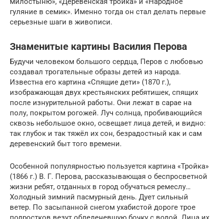
милостыню», «Деревенская тройка» и «Народное
гуляние в семик». Именно тогда он стал делать первые
серьезные шаги в живописи.
Знаменитые картины Василия Перова
Будучи человеком большого сердца, Перов с любовью
создавал трогательные образы детей из народа.
Известна его картина «Спящие дети» (1870 г.),
изображающая двух крестьянских ребятишек, спящих
после изнурительной работы. Они лежат в сарае на
полу, покрытом рогожей. Луч солнца, пробивающийся
сквозь небольшое окно, освещает лица детей, и видно:
так глубок и так тяжёл их сон, безрадостный как и сам
деревенский быт того времени.
Особенной популярностью пользуется картина «Тройка»
(1866 г.) В. Г. Перова, рассказывающая о беспросветной
жизни ребят, отданных в город обучаться ремеслу…
Холодный зимний пасмурный день. Дует сильный
ветер. По засыпанной снегом ухабистой дороге трое
подростков везут обледеневшую бочку с водой. Лица их