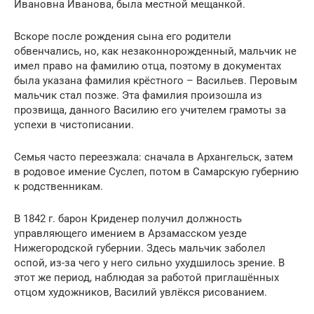
Ивановна Иванова, была местной мещанкой.
Вскоре после рождения сына его родители
обвенчались, но, как незаконнорожденный, мальчик не
имел право на фамилию отца, поэтому в документах
была указана фамилия крёстного – Васильев. Перовым
мальчик стал позже. Эта фамилия произошла из
прозвища, данного Василию его учителем грамоты за
успехи в чистописании.
Семья часто переезжала: сначала в Архангельск, затем
в родовое имение Суслеп, потом в Самарскую губернию
к родственникам.
В 1842 г. барон Криденер получил должность
управляющего имением в Арзамасском уезде
Нижегородской губернии. Здесь мальчик заболел
оспой, из-за чего у него сильно ухудшилось зрение. В
этот же период, наблюдая за работой приглашённых
отцом художников, Василий увлёкся рисованием.