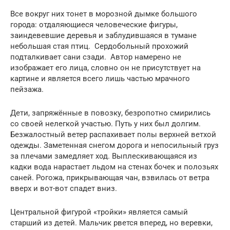
Все вокруг них тонет в морозной дымке большого
города: отдаляющиеся человеческие фигуры,
заиндевевшие деревья и заблудившаяся в тумане
небольшая стая птиц. Сердобольный прохожий
подталкивает сани сзади. Автор намерено не
изображает его лица, словно он не присутствует на
картине и является всего лишь частью мрачного
пейзажа.
Дети, запряжённые в повозку, безропотно смирились
со своей нелегкой участью. Путь у них был долгим.
Безжалостный ветер распахивает полы верхней ветхой
одежды. Заметенная снегом дорога и непосильный груз
за плечами замедляет ход. Выплескивающаяся из
кадки вода нарастает льдом на стенах бочек и полозьях
саней. Рогожа, прикрывающая чан, взвилась от ветра
вверх и вот-вот спадет вниз.
Центральной фигурой «тройки» является самый
старший из детей. Мальчик рвется вперед, но веревки,