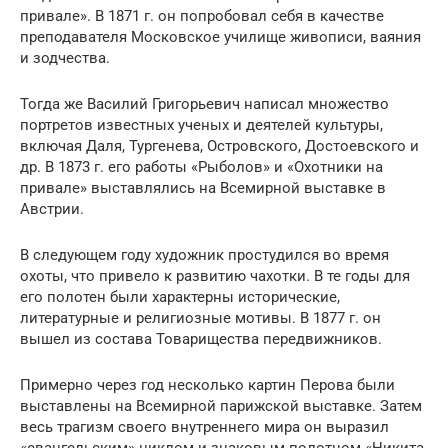
привале». В 1871 г. он попробовал себя в качестве
преподавателя Московское училище живописи, ваяния
и зодчества.
Тогда же Василий Григорьевич написал множество
портретов известных ученых и деятелей культуры,
включая Даля, Тургенева, Островского, Достоевского и
др. В 1873 г. его работы «Рыболов» и «Охотники на
привале» выставлялись на Всемирной выставке в
Австрии.
В следующем году художник простудился во время
охоты, что привело к развитию чахотки. В те годы для
его полотен были характерны исторические,
литературные и религиозные мотивы. В 1877 г. он
вышел из состава Товарищества передвижников.
Примерно через год несколько картин Перова были
выставлены на Всемирной парижской выставке. Затем
весь трагизм своего внутреннего мира он выразил
«евангельским» циклом и знаковым полотном «Никита