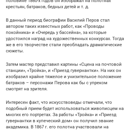
половине 1860-х годов он изображал на полотнах
крестьян, батраков, бедных детей и т. д.
В данный период биографии Василий Перов стал
автором таких известных работ, как «Проводы
покойника» и «Очередь у бассейна», за которые
удостоился наград на художественных конкурсах. Тогда
же в его творчестве стали преобладать драматические
сюжеты.
Затем мастер представил картины «Сцена на почтовой
станции», «Тройка», и «Приезд гувернантки». На них он
изобразил крайне тяжелое и унизительное положение
батраков – персонажи Перова как бы с упреком
смотрят на зрителя.
Интересен факт, что искусствоведы отмечали, что
подобный прием будет использоваться живописцем на
многих его портретах. За работы «Тройка» и «Приезд
гувернантки в купеческий дом» он получил звание
академика. В 1867 г. его полотна участвовали на