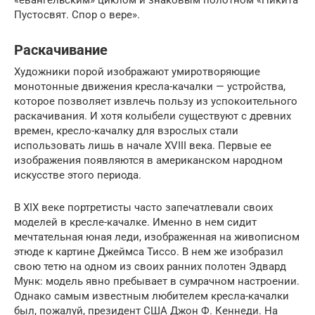
Пустосвят. Спор о вере».
Раскачивание
Художники порой изображают умиротворяющие
монотонные движения кресла-качалки — устройства,
которое позволяет извлечь пользу из успокоительного
раскачивания. И хотя колыбели существуют с древних
времен, кресло-качалку для взрослых стали
использовать лишь в начале XVIII века. Первые ее
изображения появляются в американском народном
искусстве этого периода.
В XIX веке портретисты часто запечатлевали своих
моделей в кресле-качалке. Именно в нем сидит
мечтательная юная леди, изображенная на живописном
этюде к картине Джеймса Тиссо. В нем же изобразил
свою тетю на одном из своих ранних полотен Эдвард
Мунк: модель явно пребывает в сумрачном настроении.
Однако самым известным любителем кресла-качалки
был, пожалуй, президент США Джон Ф. Кеннеди. На