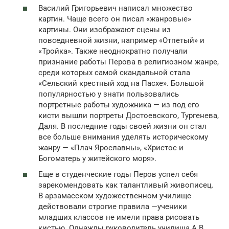
Василий Григорьевич написал множество
картин. Чаще всего он писал «жанровые»
картины. Они изображают сцены из
повседневной жизни, например «Отпетый» и
«Тройка». Также неоднократно получали
признание работы Перова в религиозном жанре,
среди которых самой скандальной стала
«Сельский крестный ход на Пасхе». Большой
популярностью у знати пользовались
портретные работы художника — из под его
кисти вышли портреты Достоевского, Тургенева,
Даля. В последние годы своей жизни он стал
все больше внимания уделять историческому
жанру — «Плач Ярославны», «Христос и
Богоматерь у житейского моря».
Еще в студенческие годы Перов успел себя
зарекомендовать как талантливый живописец.
В арзамасском художественном училище
действовали строгие правила —ученики
младших классов не имели права рисовать
кистью. Однажды руководитель училища А.В.