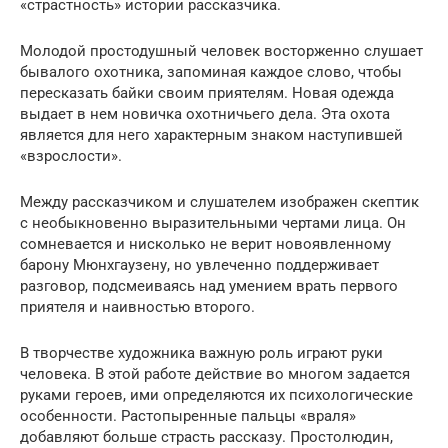
«страстность» истории рассказчика.
Молодой простодушный человек восторженно слушает
бывалого охотника, запоминая каждое слово, чтобы
пересказать байки своим приятелям. Новая одежда
выдает в нем новичка охотничьего дела. Эта охота
является для него характерным знаком наступившей
«взрослости».
Между рассказчиком и слушателем изображен скептик
с необыкновенно выразительными чертами лица. Он
сомневается и нисколько не верит новоявленному
барону Мюнхгаузену, но увлеченно поддерживает
разговор, подсмеиваясь над умением врать первого
приятеля и наивностью второго.
В творчестве художника важную роль играют руки
человека. В этой работе действие во многом задается
руками героев, ими определяются их психологические
особенности. Растопыренные пальцы «враля»
добавляют больше страсть рассказу. Простолюдин,