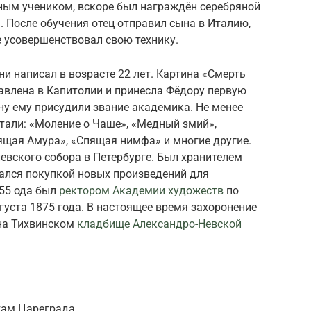
бным учеником, вскоре был награждён серебряной
 После обучения отец отправил сына в Италию,
 усовершенствовал свою технику.
и написал в возрасте 22 лет. Картина «Смерть
авлена в Капитолии и принесла Фёдору первую
ину ему присудили звание академика. Не менее
али: «Моление о Чаше», «Медный змий»,
ящая Амура», «Спящая нимфа» и многие другие.
евского собора в Петербурге. Был хранителем
ался покупкой новых произведений для
855 ода был
ректором Академии художеств
по
густа 1875 года. В настоящее время захоронение
на Тихвинском
кладбище Александро-Невской
там Цареграда