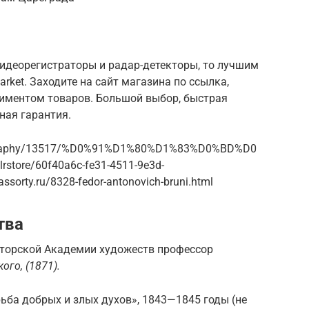
идеорегистраторы и радар-детекторы, то лучшим
rket. Заходите на сайт магазина по ссылка,
иментом товаров. Большой выбор, быстрая
ная гарантия.
_biography/13517/%D0%91%D1%80%D1%83%D0%BD%D0
/dlrstore/60f40a6c-fe31-4511-9e3d-
assorty.ru/8328-fedor-antonovich-bruni.html
тва
аторской Академии художеств профессор
ого, (1871).
ьба добрых и злых духов», 1843—1845 годы (не