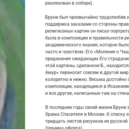
реализован в соборе).
Бруни был чрезвычайно трудолюбив и
поддержка заказами со стороны прави
религиозных картин он писал портрет
была в композиции и правильности ри
академического знания, которое был
часто и чувством. Его «Моление о Чаш
предзнания ожидающих Его страданий
этой картины, сделанное Б., находитс
Амур» переносит совсем в другой мир 
колоритно и нежно. Весьма достойно 
композиции, находящиеся в Исаакиевс
и все другие, написанные там на стена
В последние годы своей жизни Бруни
Храма Спасителя в Москве. К списку 
тридцать листов рисунков из русской
(техника офорта).