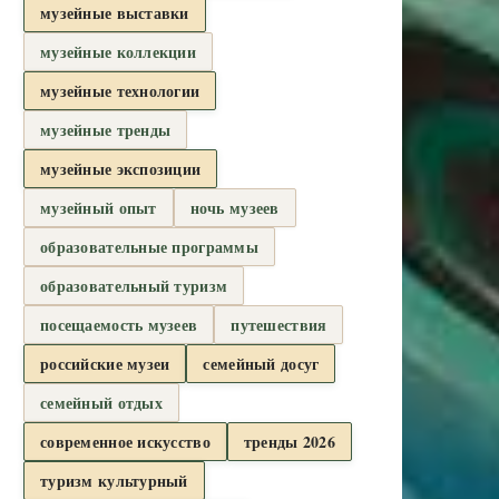
музейные выставки
музейные коллекции
музейные технологии
музейные тренды
музейные экспозиции
музейный опыт
ночь музеев
образовательные программы
образовательный туризм
посещаемость музеев
путешествия
российские музеи
семейный досуг
семейный отдых
современное искусство
тренды 2026
туризм культурный