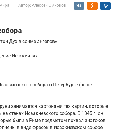
 мира
Автор:
Алексей Смирнов
собора
той Дух в сонме ангелов»
дение Иезекииля»
Исаакиевского собора в Петербурге (ныне
Бруни занимается картонами тех картин, которые
на стенах Исаакиевского собора. В 1845 г. он
оторые были в Риме предметом похвал знатоков
полнены в виде фресок в Исаакиевском соборе