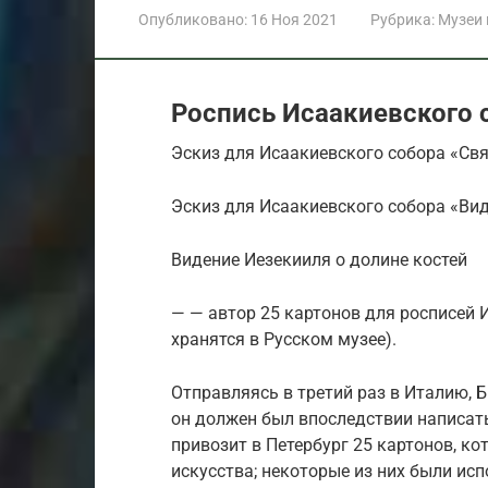
Опубликовано:
16 Ноя 2021
Рубрика:
Музеи
Роспись Исаакиевского 
Эскиз для Исаакиевского собора «Свя
Эскиз для Исаакиевского собора «Ви
Видение Иезекииля о долине костей
— — автор 25 картонов для росписей 
хранятся в Русском музее).
Отправляясь в третий раз в Италию, 
он должен был впоследствии написать 
привозит в Петербург 25 картонов, к
искусства; некоторые из них были ис