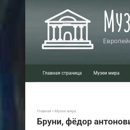
Перейти
Му
к
контенту
Европейс
Главная страница
Музеи мира
Главная
»
Музеи мира
Бруни, фёдор антонов