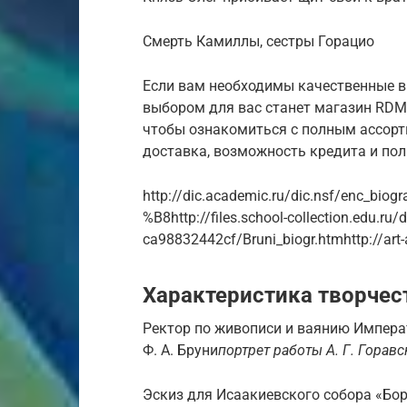
Смерть Камиллы, сестры Горацио
Если вам необходимы качественные в
выбором для вас станет магазин RDMa
чтобы ознакомиться с полным ассорт
доставка, возможность кредита и пол
http://dic.academic.ru/dic.nsf/enc
%B8http://files.school-collection.edu.ru
ca98832442cf/Bruni_biogr.htmhttp://art-
Характеристика творчес
Ректор по живописи и ваянию Импер
Ф. А. Бруни
портрет работы А. Г. Горавск
Эскиз для Исаакиевского собора «Бор