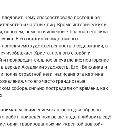
 плодовит, чему способствовала постоянная
тельства и частных лиц. Кроме исторических и
ы, впрочем, немногочисленные. Главная его сила
сунка. В его картинах видно много
о пополняемо художественностью содержания, а
е» изображает Христа, полного скорби и
 и производит сильное впечатление; повторение
я в церкви Академии художеств. Его «Вакханка и
и полна страстной неги; написана эта картина
сожаления, что его часто грандиозные
ком соборе, сильно пострадали от времени, как
х.
 занимался сочинением картонов для образов
его работ, приведённых выше, надо прибавить ещё
 истории, гравированных им «крепкой водкой»