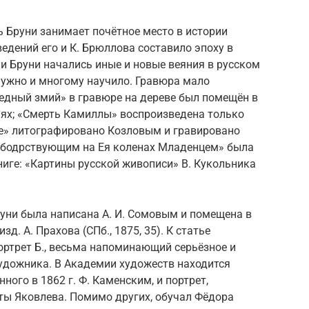
 Бруни занимает почётное место в истории
едений его и К. Брюллова составило эпоху в
ни Бруни начались иные и новые веяния в русском
о нужно и многому научило. Гравюра мало
едный змий» в гравюре на дереве был помещён в
ях; «Смерть Камиллы» воспроизведена только
е» литографировано Козловым и гравировано
 бодрствующим на Ея коленах Младенцем» была
ниге: «Картины русской живописи» В. Кукольника
уни была написана А. И. Сомовым и помещена в
. А. Прахова (СПб., 1875, 35). К статье
ортрет Б., весьма напоминающий серьёзное и
художника. В Академии художеств находится
ного в 1862 г. Ф. Каменским, и портрет,
ы Яковлева. Помимо других, обучал Фёдора