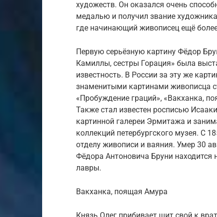
художеств. Он оказался очень спосо
медалью и получил звание художника.
где начинающий живописец ещё более
Первую серьёзную картину Фёдор Брун
Камиллы, сестры Горация» была выст
известность. В России за эту же карт
знаменитыми картинами живописца ст
«Пробуждение граций», «Вакханка, по
Также стал известен росписью Исааки
картинной галереи Эрмитажа и заним
коллекций петербургского музея. С 1
отделу живописи и ваяния. Умер 30 ав
Фёдора Антоновича Бруни находится 
лавры.
Вакханка, поящая Амура
Князь Олег прибивает щит свой к вра