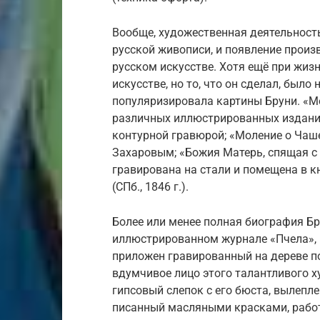
Вообще, художественная деятельность
русской живописи, и появление произв
русском искусстве. Хотя ещё при жиз
искусстве, но то, что он сделал, был
популяризировала картины Бруни. «М
различных иллюстрированных издани
контурной гравюрой; «Моление о Чаш
Захаровым; «Божия Матерь, спящая с
гравирована на стали и помещена в к
(СПб., 1846 г.).
Более или менее полная биография Бр
иллюстрированном журнале «Пчела», изд
приложен гравированный на дереве п
вдумчивое лицо этого талантливого 
гипсовый слепок с его бюста, вылеплен
писанный масляными красками, работ