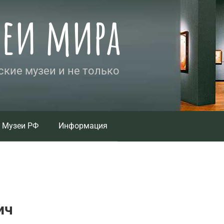
зеи мира
кие музеи и не только
Музеи РФ
Информация
ич