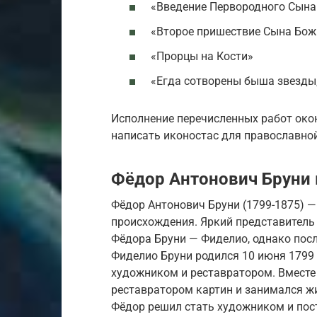
«Введение Первородного Сына
«Второе пришествие Сына Бож
«Прорцы на Кости»
«Егда сотворены быша звезды,
Исполнение перечисленных работ оконч
написать иконостас для православной
Фёдор Антонович Бруни
Фёдор Антонович Бруни (1799-1875) —
происхождения. Яркий представител
Фёдора Бруни — Фиделио, однако посл
Фиделио Бруни родился 10 июня 1799 
художником и реставратором. Вместе 
реставратором картин и занимался жи
Фёдор решил стать художником и пос