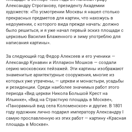
Александру Строганову, президенту Академии
художеств: «По усмотрении Москвы я нашел столько
прекрасных предметов для картин, что нахожусь в
недоумении, с которого вида прежде начать: должно
было решиться, и я уже начал первый эскиз площади с
церковью Василия Блаженного и зиму употреблю для
написания картины».
За следующий год Федор Алексеев и его ученики —
Александр Кунавин и Илларион Мошков — создали
серию московских пейзажей. Эти картины изображают
знаменитые архитектурные сооружения, многие из
которых уже утрачены, — церкви и монастыри, усадьбы
и резиденции. Среди наиболее значимых работ этого
периода «Вид церкви Никола Большой Крест на
Ильинке», «Вид на Страстную площадь в Москве»,
«Панорамный вид села Коломенское» и другие. В 1801
году художник лично подарил императору Александру I
самую прославленную из этих работ — картину «Красная
площадь в Москве».