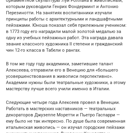
орнаментной скульптуры Луи Роллана в живописный,
которым руководили Генрих Фондерминт и Антонио
Перезинотти. На занятиях воспитанники изучали
принципы работы с архитектурными и ландшафтными
пейзажами. Юноша показал себя прилежным учеником:
в 1773 году его наградили малой золотой медалью за
одну из учебных пейзажных работ. Эта награда давала
звание классного художника II степени и гражданский
чин 12-го класса в Табели о рангах.
В том же году году академики, заметившие талант
Алексеева, отправили его в Венецию для «большего
усовершенствования в живописи перспективно».
Академии нужны были театральные художники, а этому
мастерству лучше всего учили именно в Италии.
Следующие четыре года Алексеев провел в Венеции.
Работать в мастерских наставников — театральных
декораторов Джузеппе Моретти и Пьетро Гаспарри —
ему было не так интересно. По душе была современная
итальянская живопись — он изучал городские пейзажи