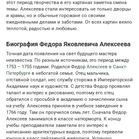
этот период творчества в его картинах заметна смена
темы. Алексеева стали интересовать не только дворцы
и храмы, но и обычные горожане со своими
ежедневными делами и заботами. От всех картин веяло
теплотой, радостью и любовью.
Биография Федора Яковлевича Алексеева
Точная дата появления на свет будущего мастера
неизвестна. По разным источникам, это период между
1753 – 1755 годами. Родился Федор
Алексеев в Санкт-
Петербурге
в небогатой семье. Отец мальчика,
отставной солдат, нес службу сторожа в Императорской
Академии наук и художеств. С детства Федор проявлял
талант и интерес к рисованию, поэтому его отец
обратился с просьбой в академию о зачислении сына
на учебу. Алексеева приняли в учебное заведение в
1766 году. Там он проучился семь лет. Сначала Федор
Алексеев занимался в классе натюрморта. К концу
учебы преподаватели заметили его интерес к
написанию архитектурных видов, поэтому перевели
юношу в класс пейзажной живописи. Успешно