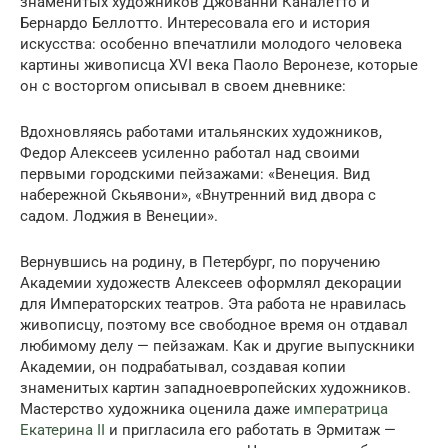
знаменитых художников Джованни Каналетто и
Бернардо Беллотто. Интересовала его и история
искусства: особенно впечатлили молодого человека
картины живописца XVI века Паоло Веронезе, которые
он с восторгом описывал в своем дневнике:
Вдохновляясь работами итальянских художников,
Федор Алексеев усиленно работал над своими
первыми городскими пейзажами: «Венеция. Вид
набережной Скьявони», «Внутренний вид двора с
садом. Лоджия в Венеции».
Вернувшись на родину, в Петербург, по поручению
Академии художеств Алексеев оформлял декорации
для Императорских театров. Эта работа не нравилась
живописцу, поэтому все свободное время он отдавал
любимому делу — пейзажам. Как и другие выпускники
Академии, он подрабатывал, создавая копии
знаменитых картин западноевропейских художников.
Мастерство художника оценила даже
императрица
Екатерина II
и пригласила его работать в Эрмитаж —