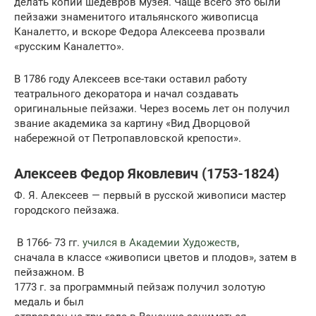
делать копии шедевров музея. Чаще всего это были
пейзажи знаменитого итальянского живописца
Каналетто, и вскоре Федора Алексеева прозвали
«русским Каналетто».
В 1786 году Алексеев все-таки оставил работу
театрального декоратора и начал создавать
оригинальные пейзажи. Через восемь лет он получил
звание академика за картину «Вид Дворцовой
набережной от Петропавловской крепости».
Алексеев Федор Яковлевич (1753-1824)
Ф. Я. Алексеев — первый в русской живописи мастер
городского пейзажа.
В 1766- 73 гг.
учился в Академии Художеств
,
сначала в классе «живописи цветов и плодов», затем в
пейзажном. В
1773 г. за программный пейзаж получил золотую
медаль и был