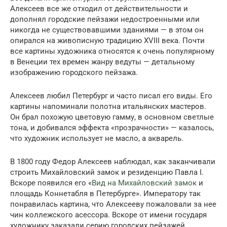
Алексеев все же отходил от действительности и
дополнял городские пейзажи недостроенными или
никогда не существовавшими зданиями — в этом он
опирался на живописную традицию XVIII века. Почти
все картины художника относятся к очень популярному
в Венеции тех времен жанру ведуты — детальному
изображению городского пейзажа.
Алексеев любил Петербург и часто писал его виды. Его
картины напоминали полотна итальянских мастеров.
Он брал похожую цветовую гамму, в основном светлые
тона, и добивался эффекта «прозрачности» — казалось,
что художник использует не масло, а акварель.
В 1800 году Федор Алексеев наблюдал, как заканчивали
строить Михайловский замок и резиденцию Павла I.
Вскоре появился его «
Вид на Михайловский замок
и
площадь Коннетабля в Петербурге». Императору так
понравилась картина, что Алексееву пожаловали за нее
чин коллежского асессора. Вскоре от имени государя
художнику заказали серию городских пейзажей