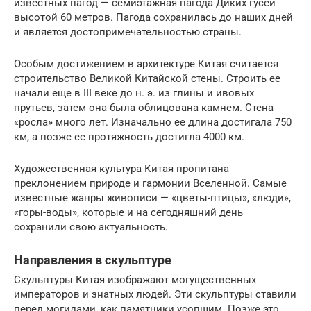
известных пагод — семиэтажная пагода Диких гусей
высотой 60 метров. Пагода сохранилась до наших дней
и является достопримечательностью страны.
Особым достижением в архитектуре Китая считается
строительство Великой Китайской стены. Строить ее
начали еще в III веке до н. э. из глины и ивовых
прутьев, затем она была облицована камнем. Стена
«росла» много лет. Изначально ее длина достигала 750
км, а позже ее протяжность достигла 4000 км.
Художественная культура Китая пропитана
преклонением природе и гармонии Вселенной. Самые
известные жанры живописи — «цветы-птицы», «люди»,
«горы-воды», которые и на сегодняшний день
сохранили свою актуальность.
Направления в скульптуре
Скульптуры Китая изображают могущественных
императоров и знатных людей. Эти скульптуры ставили
перед могилами, как памятники усопшим. Позже это