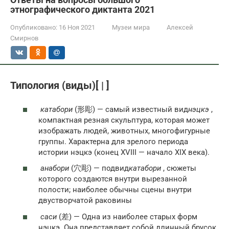
этнографического диктанта 2021
Опубликовано:
16 Ноя 2021
Музеи мира
Алексей
Смирнов
Типология (виды)[ | ]
катабори
(形彫) — самый известный вид
нэцкэ
,
компактная резная скульптура, которая может
изображать людей, животных, многофигурные
группы. Характерна для зрелого периода
истории нэцкэ (конец XVIII — начало XIX века).
анабори
(穴彫) — подвид
катабори
, сюжеты
которого создаются внутри вырезанной
полости; наиболее обычны сцены внутри
двустворчатой раковины
саси
(差) — Одна из наиболее старых форм
нэцкэ. Она представляет собой длинный брусок