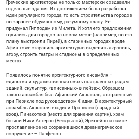
Греческие архитекторы не только мастерски создавали
отдельные здания. Их достижением была разработка
идеи регулярного города, то есть строительства городов
по заранее обдуманному, разумному плану. Ее
придумал Гипподам из Милета. И хотя его предложения
годились для городов на новом месте (например, по его
плану выстроили Пирей), в старинных городах вроде
Афин тоже старались архитектурно выделять акрополь,
агору, строить театры и стадионы в определенных
местах.
Появилось понятие архитектурного ансамбля –
единство и художественная связь построенных рядом
зданий, скульптур, «вписанных» в пейзаж. Образцом
такого ансамбля был Афинский Акрополь, отстроенный
при Перикле под руководством Фидия. В архитектурный
ансамбль Акрополя входили Пропилеи (нарядный
вход), Пинакотека (место для хранения картин), храм
богини Ники Аптерос (Бескрылой), Эрехтейон и самое
прославленное из сохранившихся древнегреческое
сооружение – Парфенон.