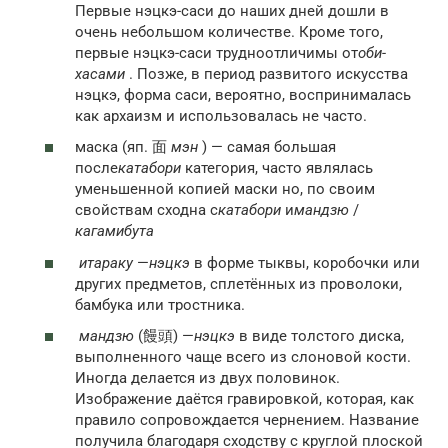
Первые нэцкэ-саси до наших дней дошли в
очень небольшом количестве. Кроме того,
первые нэцкэ-саси трудноотличимы от
оби-
хасами
. Позже, в период развитого искусства
нэцкэ, форма саси, вероятно, воспринималась
как архаизм и использовалась не часто.
маска (яп. 面
мэн
) — самая большая
после
катабори
категория, часто являлась
уменьшенной копией маски но, по своим
свойствам сходна с
катабори
и
мандзю
/
кагамибута
итараку
—
нэцкэ
в форме тыквы, коробочки или
других предметов, сплетённых из проволоки,
бамбука или тростника.
мандзю
(饅頭) —
нэцкэ
в виде толстого диска,
выполненного чаще всего из слоновой кости.
Иногда делается из двух половинок.
Изображение даётся гравировкой, которая, как
правило сопровождается чернением. Название
получила благодаря сходству с круглой плоской