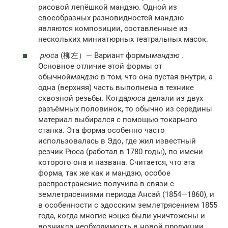
рисовой лепёшкой мандзю. Одной из
своеобразных разновидностей мандзю
являются композиции, составленные из
нескольких миниатюрных театральных масок.
рюса
(柳左）— Вариант формы
мандзю
.
Основное отличие этой формы от
обычной
мандзю
в том, что она пустая внутри, а
одна (верхняя) часть выполнена в технике
сквозной резьбы. Когда
рюса
делали из двух
разъёмных половинок, то обычно из середины
материал выбирался с помощью токарного
станка. Эта форма особенно часто
использовалась в Эдо, где жил известный
резчик Рюса (работал в 1780 годы), по имени
которого она и названа. Считается, что эта
форма, так же как и мандзю, особое
распространение получила в связи с
землетрясениями периода Ансэй (1854—1860), и
в особенности с эдосским землетрясением 1855
года, когда многие нэцкэ были уничтожены и
возникла необходимость в новой продукции.