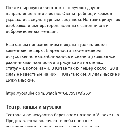
Позже широкую известность получило другое
направление в творчестве. Стены гробниц и храмов
украшались скульптурным рисунком. На таких рисунках
изображали императоров, военных, сановников и
добродетельных женщин.
Еще одним направлением в скульптуре являются
каменные пещеры. В древности такие пещеры
искусственно выдалбливались в скале и украшались
различными надписями и рисунками на стенах,
статуями, колоннами. В Китае таких пещер около 120 и
самые известные из них — Юньганские, Лунмыньские и
Дунхуаньские.
https://youtube.com/watch?v=GEvoSFwfG5w
Театр, танцы и музыка
Театральное искусство берет свое начало в VI веке н. э.
Представления включают в себя оперные
составляющие, то есть актеры поют и танцуют.