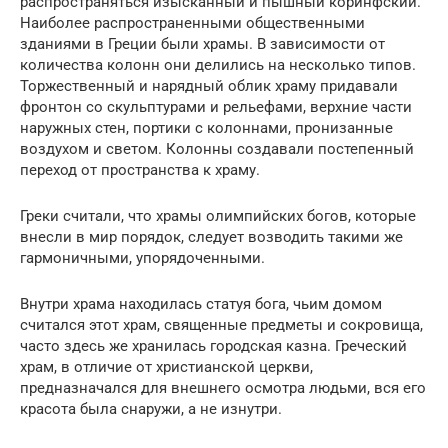
распространяться изысканный и пышный коринфский.
Наиболее распространенными общественными
зданиями в Греции были храмы. В зависимости от
количества колонн они делились на несколько типов.
Торжественный и нарядный облик храму придавали
фронтон со скульптурами и рельефами, верхние части
наружных стен, портики с колоннами, пронизанные
воздухом и светом. Колонны создавали постепенный
переход от пространства к храму.
Греки считали, что храмы олимпийских богов, которые
внесли в мир порядок, следует возводить такими же
гармоничными, упорядоченными.
Внутри храма находилась статуя бога, чьим домом
считался этот храм, священные предметы и сокровища,
часто здесь же хранилась городская казна. Греческий
храм, в отличие от христианской церкви,
предназначался для внешнего осмотра людьми, вся его
красота была снаружи, а не изнутри.