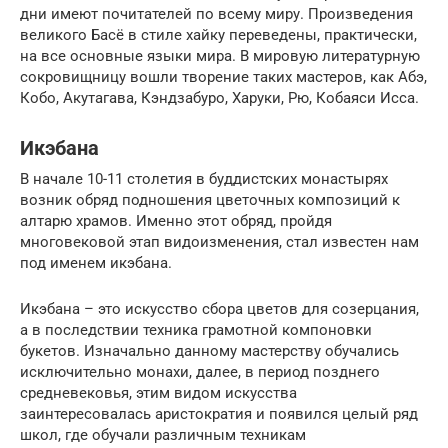
дни имеют почитателей по всему миру. Произведения
великого Басё в стиле хайку переведены, практически,
на все основные языки мира. В мировую литературную
сокровищницу вошли творение таких мастеров, как Абэ,
Кобо, Акутагава, Кэндзабуро, Харуки, Рю, Кобаяси Исса.
Икэбана
В начале 10-11 столетия в буддистских монастырях
возник обряд подношения цветочных композиций к
алтарю храмов. Именно этот обряд, пройдя
многовековой этап видоизменения, стал известен нам
под именем икэбана.
Икэбана – это искусство сбора цветов для созерцания,
а в последствии техника грамотной компоновки
букетов. Изначально данному мастерству обучались
исключительно монахи, далее, в период позднего
средневековья, этим видом искусства
заинтересовалась аристократия и появился целый ряд
школ, где обучали различным техникам