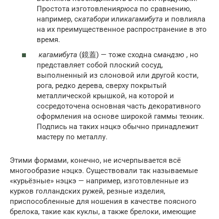
Простота изготовления
рюса
по сравнению,
например, с
катабори
или
кагамибута
и повлияла
на их преимущественное распространение в это
время.
кагамибута
(鏡蓋) — тоже сходна с
мандзю
, но
представляет собой плоский сосуд,
выполненный из слоновой или другой кости,
рога, редко дерева, сверху покрытый
металлической крышкой, на которой и
сосредоточена основная часть декоративного
оформления на основе широкой гаммы техник.
Подпись на таких нэцкэ обычно принадлежит
мастеру по металлу.
Этими формами, конечно, не исчерпывается всё
многообразие нэцкэ. Существовали так называемые
«курьёзные» нэцкэ — например, изготовленные из
курков голландских ружей, резные изделия,
приспособленные для ношения в качестве поясного
брелока, такие как куклы, а также брелоки, имеющие