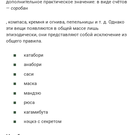
дополнительное практическое значение: в виде счётов
—
соробан
, компаса, кремня и огнива, пепельницы и т. д. Однако
эти вещи появляются в общей массе лишь
эпизодически, они представляют собой исключение из
общего правила.
катабори
анабори
саси
маска
мандзю
рюса
кагамибута
нэцкэ с секретом