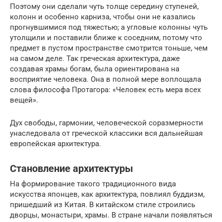
Поэтому они сделали чуть толще середину ступеней,
колонн и особенно карниза, чтобы они не казались
прогнувшимися под тяжестью; а угловые колонны чуть
утолщили и поставили ближе к соседним, потому что
предмет в пустом пространстве смотрится тоньше, чем
на самом деле. Так греческая архитектура, даже
создавая храмы богам, была ориентирована на
восприятие человека. Она в полной мере воплощала
слова философа Протагора: «Человек есть мера всех
вещей».
Дух свободы, гармонии, человеческой соразмерности
унаследовала от греческой классики вся дальнейшая
европейская архитектура.
Становление архитектуры
На формирование такого традиционного вида
искусства японцев, как архитектура, повлиял буддизм,
пришедший из Китая. В китайском стиле строились
дворцы, монастыри, храмы. В стране начали появляться