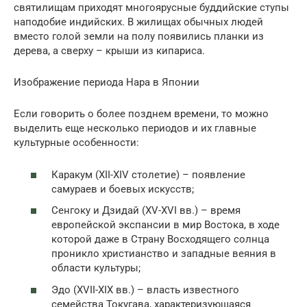
святилищам приходят многоярусные буддийские ступы
наподобие индийских. В жилищах обычных людей
вместо голой земли на полу появились планки из
дерева, а сверху – крыши из кипариса.
Изображение периода Нара в Японии
Если говорить о более позднем времени, то можно
выделить еще несколько периодов и их главные
культурные особенности:
Каракум (XII-XIV столетие) – появление
самураев и боевых искусств;
Сенгоку и Дзидай (XV-XVI вв.) – время
европейской экспансии в мир Востока, в ходе
которой даже в Страну Восходящего солнца
проникло христианство и западные веяния в
области культуры;
Эдо (XVII-XIX вв.) – власть известного
семейства Токугава, характеризующаяся