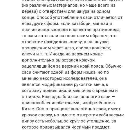
(из различных материалов, но чаще всего из
дерева) с отверстием для шнура на одном
конце. Способ употребления саси отличается от
всех других форм. Если катабори, мандзи и
прочие использовали в качестве противовеса,
то саси затыкали за пояс таким образом, что
отверстие находилось внизу, а на шнурке,
пропущенном через него, свисал кошелёк,
ключи и т. п. Иногда на верхнем конце
дополнительно вырезался крючок,
зацеплявшийся за верхний край пояса. Обычно
саси считают одной из форм нэцкэ, но по
мнению некоторых исследователей, она
является модификацией рукоятки меча, к
которому подвешивали мешочек с кремнем и
огнивом. Ещё одна близкая аналогия саси —
приспособление
оби-хасами
, изобретённое в
Китае. Оно в принципе аналогично саси, имеет
крючок сверху, но вместо отверстия у
оби-хасами
внизу есть небольшое круглое утолщение, за
которое привязывался носимый предмет.