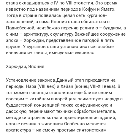
стала складываться с IV по VIII столетия. Это время
известно под названием периодов Кофун и Ямато.
Тогда в стране появилась целая сеть курганов-
захоронений, а сама Япония стала сближаться с
Поднебесной, неизбежно переняв религию – буддизм, а
с ним – архитектуру, скульптуру.Важнейшее сооружение
эпохи – Хорю-дзи, представленное пагодой в пять
ярусов. У курганов стали устанавливаться особые
изваяния из глины, именуемые «ханива».
Хорю-дзи, Япония
Установление законов.Данный этап приходится на
периоды Нара (VIII век) и Хэйан (конец VIII-XII века). В
тот момент японцы становятся еще ближе своим
соседям – китайцам и корейцам, заимствуют наряду с
буддистской концепцией также конфуцианскую и
даосскую, перенимают техники обработки металла,
методики строительства и проектирования зданий,
новые веяния в живописи.Особенно меняется
архитектура – на смену простым синтоистским