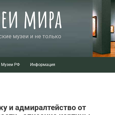
зеи мира
кие музеи и не только
Музеи РФ
Информация
жу и адмиралтейство от