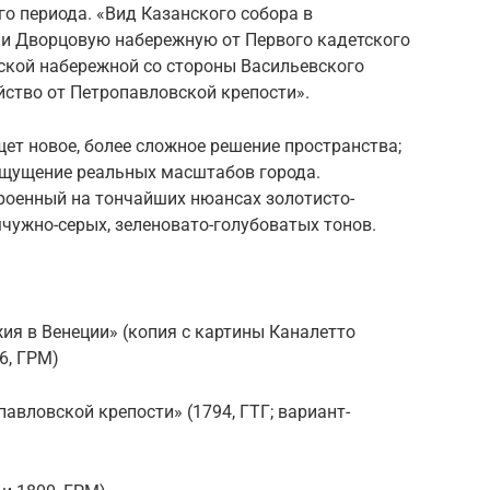
го периода. «Вид Казанского собора в
о и Дворцовую набережную от Первого кадетского
йской набережной со стороны Васильевского
йство от Петропавловской крепости».
щет новое, более сложное решение пространства;
ощущение реальных масштабов города.
роенный на тончайших нюансах золотисто-
чужно-серых, зеленовато-голубоватых тонов.
ия в Венеции» (копия с картины Каналетто
6, ГРМ)
авловской крепости» (1794, ГТГ; вариант-