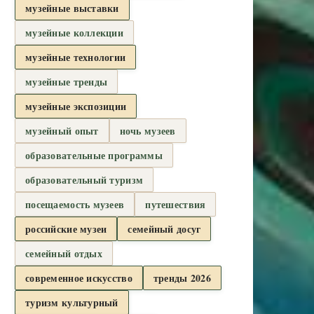
музейные выставки
музейные коллекции
музейные технологии
музейные тренды
музейные экспозиции
музейный опыт
ночь музеев
образовательные программы
образовательный туризм
посещаемость музеев
путешествия
российские музеи
семейный досуг
семейный отдых
современное искусство
тренды 2026
туризм культурный