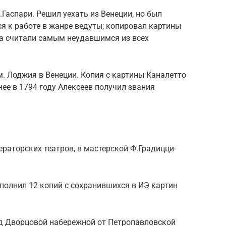
Гаспари. Решил уехать из Венеции, но был
я к работе в жанре ведуты; копировал картины
ва считали самым неудавшимся из всех
м. Лоджия в Венеции. Копия с картины Каналетто
нее в 1794 году Алексеев получил звания
.
ераторских театров, в мастерской Ф.Градицци-
ыполнил 12 копий с сохранившихся в ИЭ картин
д Дворцовой набережной от Петропавловской