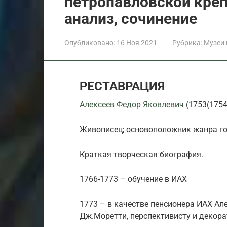
петропавловской креп
анализ, сочинение
Опубликовано:
16 Ноя 2021
Рубрика:
Музеи
РЕСТАВРАЦИЯ
Алексеев Федор Яковлевич
(1753(1754(
Живописец; основоположник жанра гор
Краткая творческая биография.
1766-1773 – обучение в ИАХ
1773 – в качестве пенсионера ИАХ Ал
Дж.Моретти, перспективисту и декора