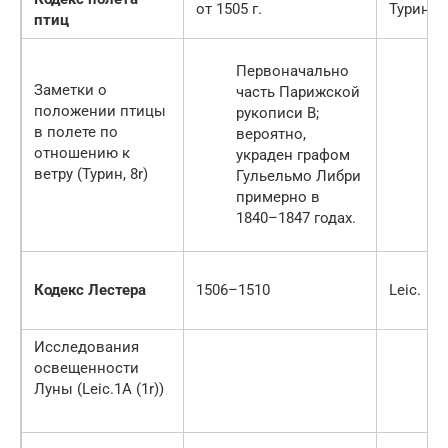
от 1505 г.
Турин
птиц
Первоначально
Заметки о
часть Парижской
положении птицы
рукописи B;
в полете по
вероятно,
отношению к
украден графом
ветру (Турин, 8r)
Гульельмо Либри
примерно в
1840–1847 годах.
Кодекс Лестера
1506–1510
Leic.
Исследования
освещенности
Луны (Leic.1A (1r))