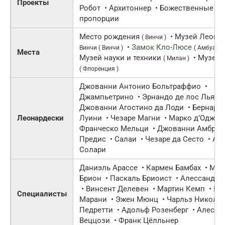
Проекты
Робот • Архитоннер • Божественные
пропорции
Место рождения
• Музей Леонар
( Винчи )
•
Замок Кло-Люсе
Винчи
( Винчи )
( Амбуаз )
Места
Музей науки и техники
• Музей 
( Милан )
( Флоренция )
Джованни Антонио Больтраффио •
Джампьетрино • Эрнандо де лос Льяно
Джованни Агостино да Лоди • Бернард
Леонардески
Луини • Чезаре Магни • Марко д’Оджон
Франческо Мельци • Джованни Амброд
Предис • Салаи • Чезаре да Сесто • Ан
Солари
Даниэль Арассе • Кармен Бамбах • Мар
Брион • Паскаль Бриоист • Алессандро
• Винсент Делевен • Мартин Кемп • Пье
Специалисты
Марани • Эжен Мюнц • Чарльз Николл 
Педретти • Адольф Розенберг • Алесса
Веццози • Франк Цёлльнер