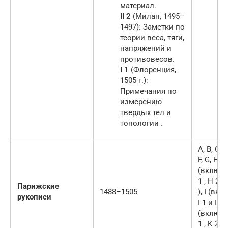
материал.
II 2
(Милан, 1495–
1497): Заметки по
теории веса, тяги,
напряжений и
противовесов.
I 1
(Флоренция,
1505 г.):
Примечания по
измерению
твердых тел и
топологии .
A, B, C, D
F, G, H
(включа
1 , H 2 и
Парижские
1488–1505
), I (вк
рукописи
I 1 и I 2 )
(включа
1 , K 2 и