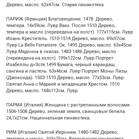
Дерево, масло. 62х47см. Старая пинакотека
ПАРИЖ (Франция) Благовещение. 1478. Дерево,
темпера. 14х59см. Лувр Вакх. После 1510 Дерево,
темпера и масло (переведена на холст). 177х115см. Лувр
Иоанн Креститель. 1510-1514 Дерево, масло. 69х57см.
Лувр La Belle Ferraniere. Ок. 1495 Дерево, масло. 63х45см.
Лувр Мадонна в скалах. 1483-1486 Дерево, масло
(переведена на холст). 199х122см. Лувр Портрет
Изабеллы д»Эсте.1499 Бумага, черный карандаш,
сангина и пастель. 63х46см. Лувр Портрет Моны Лизы
(Джоконда). 1503-1510 Дерево, масло. 77х53см. Лувр.
Святая Анна с Марией и младенцем Христом. 1510
Дерево, масло. 168х112см. Лувр
ПАРМА (Италия) Женщина с растрепанными волосами.
1506-1508 Дерево, зеленая земля, свинцовые белила.
24,7х21см. Национальная пинакотека.
РИМ (Италия) Святой Иероним. 1480-1482 Дерево,
темпера и масло. 103х75см. Ватиканская пинакотека