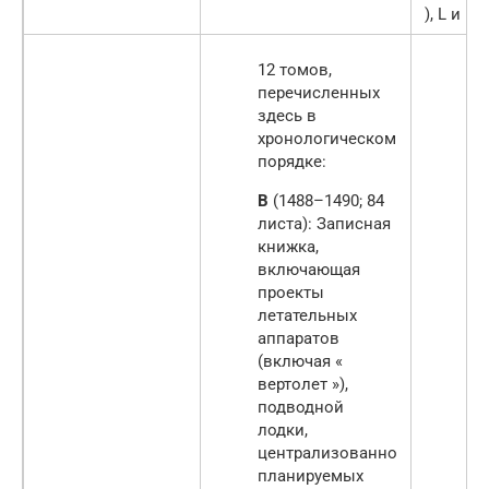
), L и M
12 томов,
перечисленных
здесь в
хронологическом
порядке:
B
(1488–1490; 84
листа): Записная
книжка,
включающая
проекты
летательных
аппаратов
(включая «
вертолет »),
подводной
лодки,
централизованно
планируемых