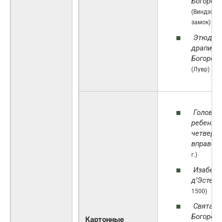
Богород
(Виндзорс
замок)
Этюд д
драпиро
Богород
(Лувр)
Голова
ребенка 
четверти
вправо
(
г.)
Изабель
д’Эсте
(1
1500)
Святая 
Богороди
Картонные