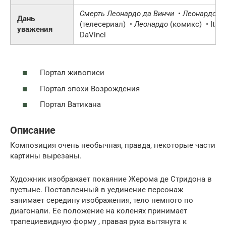
Смерть Леонардо да Винчи
•
Леонардо да
Дань
(телесериал) •
Леонардо
(комикс) • Itald
уважения
DaVinci
Портал живописи
Портал эпохи Возрождения
Портал Ватикана
Описание
Композиция очень необычная, правда, некоторые части
картины вырезаны.
Художник изображает покаяние Жерома де Стридона в
пустыне. Поставленный в уединение персонаж
занимает середину изображения, тело немного по
диагонали. Ее положение на коленях принимает
трапециевидную форму , правая рука вытянута к