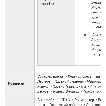
младене
коробки
Иисус и
святой И
Крестите
младенч
(1499-1500
Святая 
Богороди
Младен
Иисус
(к
†
(1501)
Codex Atlanticus
•
Кодекс полета птиц
•
К
Лестера
•
Кодекс Арундела
•
Мадридски
Рукописи
кодекс
•
Кодекс Тривулциана
•
Анатомич
работы
•
Кодекс Виндзор
•
Трактат о жи
Автомобиль • Танк • Орнитоптер • Во
винт • Гигантский арбалет • Альт-орган