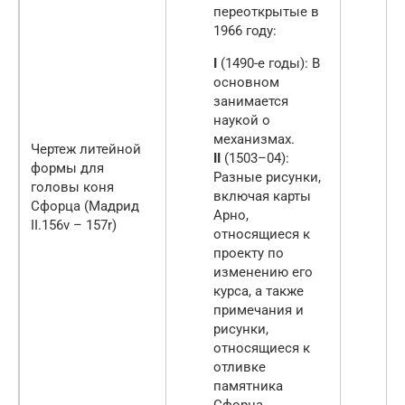
переоткрытые в
1966 году:
I
(1490-е годы): В
основном
занимается
наукой о
механизмах.
Чертеж литейной
II
(1503–04):
формы для
Разные рисунки,
головы коня
включая карты
Сфорца (Мадрид
Арно,
II.156v – 157r)
относящиеся к
проекту по
изменению его
курса, а также
примечания и
рисунки,
относящиеся к
отливке
памятника