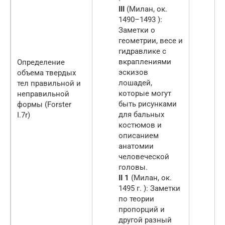
III
(Милан,
ок.
1490–1493 ):
Заметки о
геометрии, весе и
гидравлике с
вкраплениями
Определение
эскизов
объема твердых
лошадей,
тел правильной и
которые могут
неправильной
быть рисунками
формы (Forster
для бальных
I.7r)
костюмов и
описанием
анатомии
человеческой
головы.
II 1
(Милан,
ок.
1495 г. ): Заметки
по теории
пропорций и
другой разный