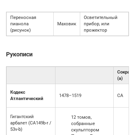
Переносная
Осветительный
пианола
Маховик
прибор, или
(рисунок)
прожектор
Рукописи
Сокращ
(а)
Кодекс
1478–1519
CA
Атлантический
Гигантский
12 томов,
арбалет (CA149b-r /
собранные
53v-b)
скульптором