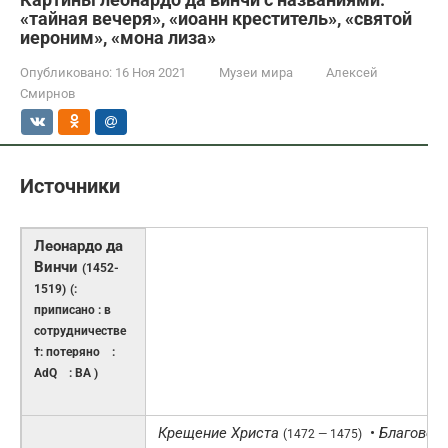
«тайная вечеря», «иоанн креститель», «святой
иероним», «мона лиза»
Опубликовано:
16 Ноя 2021
Музеи мира
Алексей
Смирнов
Источники
Леонардо да
Винчи
(1452-
1519)
(:
приписано : в
сотрудничестве
†: потеряно :
AdQ : BA )
Крещение Христа
•
Благовещ
(1472 — 1475)