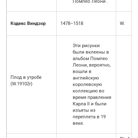
Помпео Леони .
Кодекс Виндзор
1478–1518
W.
Эти рисунки
были вклеены в
альбом Помпео
Леони, вероятно,
вошли в
Плод в утробе
английскую
(W.19102r)
королевскую
коллекцию во
время правления
Карла II и были
изъяты из
переплета в 19
веке.