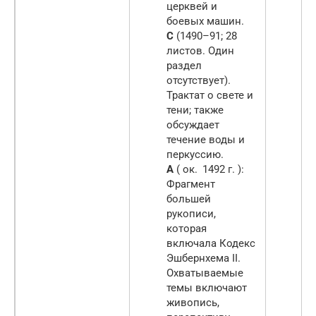
церквей и
боевых машин.
C
(1490–91; 28
листов. Один
раздел
отсутствует).
Трактат о свете и
тени; также
обсуждает
течение воды и
перкуссию.
A
(
ок.
1492 г. ):
Фрагмент
большей
рукописи,
которая
включала Кодекс
Эшбернхема II.
Охватываемые
темы включают
живопись,