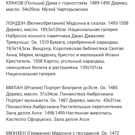
КРАКОВ (Польша) Дама с горностаем. 1489-1490 Дерево,
масло. 54х39см. Музей Чарторыжских
ЛОНДОН (Великобритания) Мадонна в скалах. 1493-1508
Дерево, масло. 189,5х120см. Национальная галерея
Набросок конного памятника Джан Джакомо
Тривульцо. Ок. 1510 Бумага, серебрянный карандаш.
18,9х14,5см. Виндзор, Королевская библиотека Святая
Анна, Мария, младенец Христос и маленький Иоанн
Креститель. 1508 Картон, угольный карандаш,
свинцовые белила и растушевка. 139х101см.
Национальная галерея
МИЛАН (Италия) Портрет Беатриче д»Эсте. Ок. 1485
Дерево, масло. 51х34см. Пинакотека Амброзиана
Портрет музыканта. Ок. 1487 Дерево, масло. 43х31см.
Пинакотека Амброзиана Растительные переплетения
Зала делле Ассе. 1498-1499 Настенная живопись.
Кастелло Сфорцеско, Зала делле Ассе
МЮНХЕН (Германия) Мадонна с гвоздикой. Ок. 1472