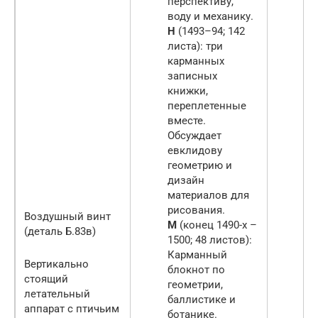
перспективу,
воду и механику.
H
(1493–94; 142
листа): три
карманных
записных
книжки,
переплетенные
вместе.
Обсуждает
евклидову
геометрию и
дизайн
материалов для
рисования.
Воздушный винт
М
(конец 1490-х –
(деталь Б.83в)
1500; 48 листов):
Карманный
Вертикально
блокнот по
стоящий
геометрии,
летательный
баллистике и
аппарат с птичьим
ботанике.