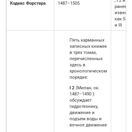
, I 2 и II 2
Кодекс Форстера
1487–1505
ранее
извест
как SKM I
и III
Пять карманных
записных книжек
в трех томах,
перечисленных
здесь в
хронологическом
порядке:
I 2
(Милан,
ок.
1487–1490 ):
обсуждает
гидротехнику,
движение и
подъем воды и
вечное движение
.