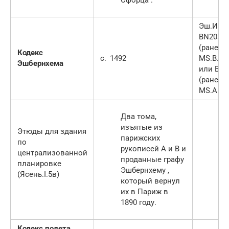
Сфорца .
Эш.И. и
BN2037
(ранее 
Кодекс
c.
1492
MS.B.); A
Эшбернхема
или BN2
(ранее 
MS.A.)
Два тома,
изъятые из
Этюды для здания
парижских
по
рукописей A и B и
централизованной
проданные графу
планировке
Эшбернхему ,
(Ясень.I.5в)
который вернул
их в Париж в
1890 году.
Кодекс полета