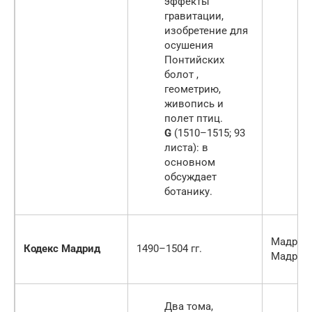
эффекты
гравитации,
изобретение для
осушения
Понтийских
болот ,
геометрию,
живопись и
полет птиц.
G
(1510–1515; 93
листа): в
основном
обсуждает
ботанику.
Мадрид 
Кодекс Мадрид
1490–1504 гг.
Мадрид 
Два тома,