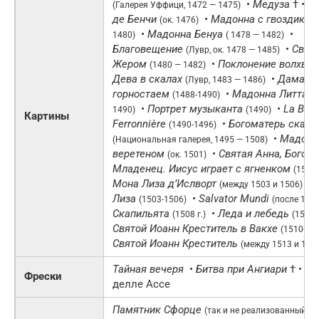
•
Медуза
† •
Дж
(Галерея Уффици, 1472 — 1475)
де Бенчи
•
Мадонна с гвоздикой
(ок. 1476)
•
Мадонна Бенуа
•
1480)
( 1478 — 1482)
Благовещение
•
Свят
(Лувр, ок. 1478 — 1485)
Жером
•
Поклонение волхвов
(1480 — 1482)
Дева в скалах
•
Дама с
(Лувр, 1483 — 1486)
горностаем
•
Мадонна Литта
(1488-1490)
(
•
Портрет музыканта
•
La Bell
1490)
(1490)
Картины
Ferronnière
•
Богоматерь скал
(1490-1496)
•
Мадонн
(Национальная галерея, 1495 — 1508)
веретеном
•
Святая Анна, Богоро
(ок. 1501)
Младенец. Иисус играет с ягненком
(1503
Мона Лиза д’Ислворт
•
(между 1503 и 1506)
Лиза
•
Salvator Mundi
(1503-1506)
(после 1507
Скапильята
•
Леда и лебедь
(1508 г.)
(1508 г
Святой Иоанн Креститель в Вакхе
(1510-151
Святой Иоанн Креститель
(между 1513 и 1516 
Тайная вечеря
•
Битва при Ангиари
† • За
Фрески
делле Ассе
Памятник Сфорце
•
(так и не реализованный)