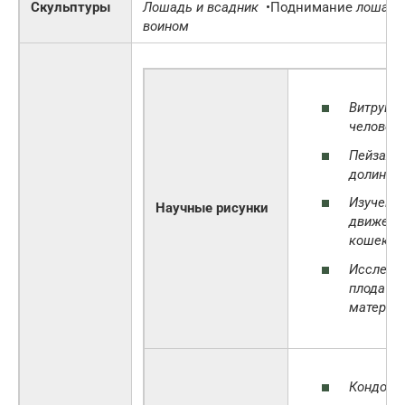
Скульптуры
Лошадь и всадник
•
Поднимание
лошади
воином
Витруви
человек
Пейзаж
долины 
Изучени
Научные рисунки
движени
кошек
Исследо
плода в 
матери
Кондоть