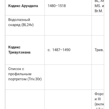
BL, Arun
Кодекс Арундела
1480–1518
MS. или
Br.M.
Водолазный
снаряд (BL24v)
Кодекс
c.
1487–1490
Трив.
Тривулзиана
Список с
профильным
портретом (Triv.30r)
Форстер I
и III
(включая