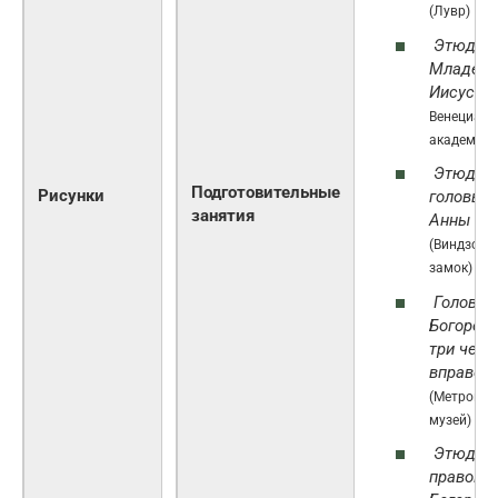
(Лувр)
Этюды 
Младен
Иисуса
(
Венецианс
академии)
Этюд д
Подготовительные
Рисунки
головы 
занятия
Анны
(Виндзорс
замок)
Голова
Богород
три четв
вправо
(Метропол
музей)
Этюд д
правой р