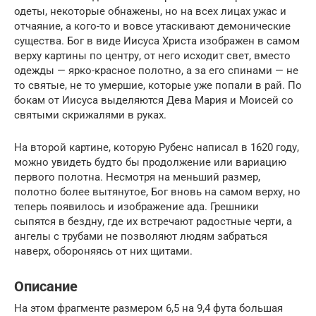
одеты, некоторые обнажены, но на всех лицах ужас и
отчаяние, а кого-то и вовсе утаскивают демонические
существа. Бог в виде Иисуса Христа изображен в самом
верху картины по центру, от него исходит свет, вместо
одежды — ярко-красное полотно, а за его спинами — не
то святые, не то умершие, которые уже попали в рай. По
бокам от Иисуса выделяются Дева Мария и Моисей со
святыми скрижалями в руках.
На второй картине, которую Рубенс написал в 1620 году,
можно увидеть будто бы продолжение или вариацию
первого полотна. Несмотря на меньший размер,
полотно более вытянутое, Бог вновь на самом верху, но
теперь появилось и изображение ада. Грешники
сыпятся в бездну, где их встречают радостные черти, а
ангелы с трубами не позволяют людям забраться
наверх, обороняясь от них щитами.
Описание
На этом фрагменте размером 6,5 на 9,4 фута большая