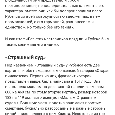
В отдельности они представляли собой
противоречивые, непоследовательные элементы его
характера, вместе они как бы воспроизводили всего
Рубенса со всей совокупностью заложенных в нем
возможностей, с его гармонией, равновесием и
единством, но только без его гения».
И как итог: «Без этих наставников вряд ли и Рубенс был
таким, каким мы его видим».
«Страшный суд»
Под названием «Страшный суд» у Рубенса есть две
картины, и обе находятся в мюнхенской галерее «Старая
пинакотека». Первая из них, фрагмент которой
представлен выше, была написана в 1617 году. Она
выполнена маслом на деревянной панели размером
606 на 460 см, поэтому вторую картину, размер которой
183 на 119 см, часто именуют «Малым Страшным
судом». Большую часть полотна занимают простые
смертные, буквально разбросанные в разные стороны
силой снизошедшего к ним Христа. Некоторые из них