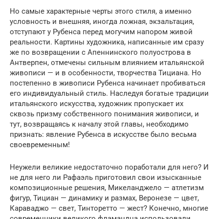
Но самые характерные черты этого стиля, а именно
условность и внешняя, иногда ложная, экзальтация,
отступают у Рубенса перед могучим напором живой
реальности. Картины художника, написанные им сразу
же по возвращении с Апеннинского полуострова в
Антверпен, отмечены сильным влиянием итальянской
живописи — и в особенности, творчества Тициана. Но
постепенно в живописи Рубенса начинает пробиваться
его индивидуальный стиль. Наследуя богатые традиции
итальянского искусства, художник пропускает их
сквозь призму собственного понимания живописи, и
тут, возвращаясь к началу этой главы, необходимо
признать: явление Рубенса в искусстве было весьма
своевременным!
Неужели великие недостаточно поработали для него? И
не для него ли Рафаэль приготовил свои изысканные
композиционные решения, Микеланджело — атлетизм
фигур, Тициан — динамику и размах, Веронезе — цвет,
Караваджо — свет, Тинторетто — жест? Конечно, многие
современники великого фламандца использовали