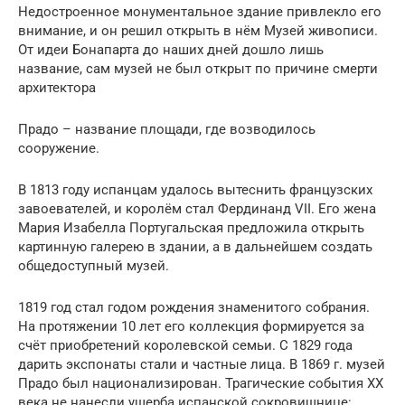
Недостроенное монументальное здание привлекло его
внимание, и он решил открыть в нём Музей живописи.
От идеи Бонапарта до наших дней дошло лишь
название, сам музей не был открыт по причине смерти
архитектора
Прадо – название площади, где возводилось
сооружение.
В 1813 году испанцам удалось вытеснить французских
завоевателей, и королём стал Фердинанд VII. Его жена
Мария Изабелла Португальская предложила открыть
картинную галерею в здании, а в дальнейшем создать
общедоступный музей.
1819 год стал годом рождения знаменитого собрания.
На протяжении 10 лет его коллекция формируется за
счёт приобретений королевской семьи. С 1829 года
дарить экспонаты стали и частные лица. В 1869 г. музей
Прадо был национализирован. Трагические события XX
века не нанесли ущерба испанской сокровищнице: