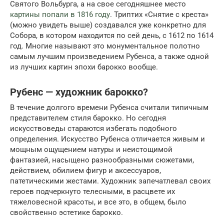
Святого Вольбурга, а на свое сегодняшнее место
картины попали в 1816 году
. Триптих «Снятие с креста»
(можно увидеть выше) создавался уже конкретно для
Собора, в котором находится по сей день, с 1612 по 1614
год. Многие называют это монументальное полотно
самым лучшим произведением Рубенса, а также одной
из лучших картин эпохи барокко вообще.
Рубенс — художник барокко?
В течение долгого времени Рубенса считали типичным
представителем стиля барокко. Но сегодня
искусствоведы стараются избегать подобного
определения. Искусство Рубенса отличается живым и
мощным ощущением натуры и неистощимой
фантазией, насыщено разнообразными сюжетами,
действием, обилием фигур и аксессуаров,
патетическими жестами. Художник запечатлевал своих
героев подчеркнуто телесными, в расцвете их
тяжеловесной красоты, и все это, в общем, было
свойственно эстетике барокко.