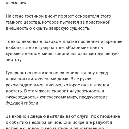
насмешек.
На стене гостиной висит портрет основателя этого
темного царства, которое пытается за пристойной
внешностью скрыть зверскую сущность.
Только девочка в розовом платье проявляет искреннее
любопытство к гувернантке. «Розовый» цвет в
художественном мире живописца означает душевную
чистоту.
Гувернантка почтительно склонила голову перед
надменными хозяевами дома. В ее руках
рекомендательное письмо, которое она пытается
достать. В этом жесте сквозит неуверенность и
«чужеродность» купеческому миру, предчувствие
будущей гибели.
За входной дверью выглядывают слуги. Их отношение
к событию неоднозначное. Они искренне радуются
встрече с новой гувернанткой и одновременно