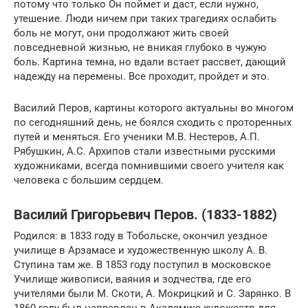
потому что только Он поймет и даст, если нужно,
утешение. Люди ничем при таких трагедиях ослабить
боль не могут, они продолжают жить своей
повседневной жизнью, не вникая глубоко в чужую
боль. Картина темна, но вдали встает рассвет, дающий
надежду на перемены. Все проходит, пройдет и это.
Василий Перов, картины которого актуальны во многом
по сегодняшний день, не боялся сходить с проторенных
путей и меняться. Его ученики М.В. Нестеров, А.П.
Рябушкин, А.С. Архипов стали известными русскими
художниками, всегда помнившими своего учителя как
человека с большим сердцем.
Василий Григорьевич Перов. (1833-1882)
Родился: в 1833 году в Тобольске, окончил уездное
училище в Арзамасе и художественную школу А. В.
Ступина там же. В 1853 году поступил в московское
Училище живописи, ваяния и зодчества, где его
учителями были М. Скоти, А. Мокрицкий и С. Зарянко. В
1860 году был направлен в Академию художеств для