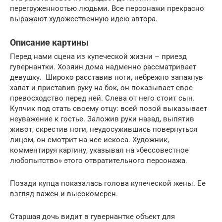
перегруженностью людьми. Все персонажи прекрасно
выражают художественную идею автора.
Описание картины
Перед нами сцена из купеческой жизни – приезд
гувернантки. Хозяин дома надменно рассматривает
девушку. Широко расставив ноги, небрежно запахнув
халат и приставив руку на бок, он показывает свое
превосходство перед ней. Слева от него стоит сын.
Купчик под стать своему отцу: всей позой выказывает
неуважение к гостье. Заложив руки назад, выпятив
живот, скрестив ноги, неудосужившись повернуться
лицом, он смотрит на нее искоса. Художник,
комментируя картину, указывал на «бессовестное
любопытство» этого отвратительного персонажа.
Позади купца показалась голова купеческой жены. Ее
взгляд важен и высокомерен.
Старшая дочь видит в гувернантке объект для