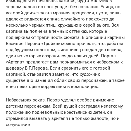
измождены и печальны; кажется, будто мальчик в
черном пальто вот-вот упадет без сознания. Улица, по
которой движется эта мрачная процессия, пуста, лишь
вдалеке виднеется спина случайного прохожего да
несколько черных птиц, кружащих в серой вьюге. Вся
картина выполнена в темных оттенках, которые
подчеркивают трагичность сюжета. В описании картины
Василия Перова «Тройка» можно прочесть, что, работая
над будущим полотном, живописец создал два эскиза,
один из которых сохранился до наших дней. Портал
«Артхив» предлагает вам познакомиться с наброском к
шедевру В.Г.Перова. Если сравнить его с готовой
картиной, становится заметно, что художник
существенно изменил облик своих персонажей, а также
внес некоторые коррективы в композицию.
Набрасывая эскиз, Перов уделял особое внимание
детским персонажам. Всей душой сострадая нелегкому
положению подневольных крестьянских детей, он
стремился вызвать у зрителя не только жалость, но и
сочувствие