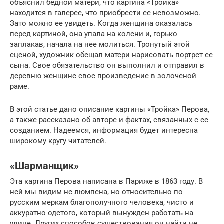
объяснил бедной матери, что картина «Тройка»
находится в галерее, что приобрести ее невозможно.
Зато можно ее увидеть. Когда женщина оказалась
перед картиной, она упала на колени и, горько
заплакав, начала на нее молиться. Тронутый этой
сценой, художник обещал матери нарисовать портрет ее
сына. Свое обязательство он выполнил и отправил в
деревню женщине свое произведение в золоченой
раме.
В этой статье дано описание картины «Тройка» Перова,
а также рассказано об авторе и фактах, связанных с ее
созданием. Надеемся, информация будет интересна
широкому кругу читателей.
«Шарманщик»
Эта картина Перова написана в Париже в 1863 году. В
ней мы видим не люмпена, но относительно по
русским меркам благополучного человека, чисто и
аккуратно одетого, который вынужден работать на
улице. Других способов существования он найти не