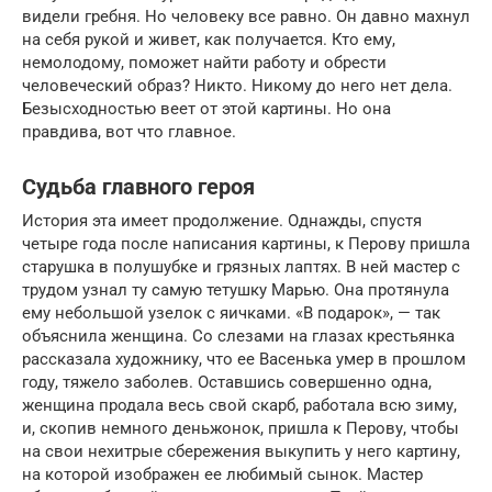
видели гребня. Но человеку все равно. Он давно махнул
на себя рукой и живет, как получается. Кто ему,
немолодому, поможет найти работу и обрести
человеческий образ? Никто. Никому до него нет дела.
Безысходностью веет от этой картины. Но она
правдива, вот что главное.
Судьба главного героя
История эта имеет продолжение. Однажды, спустя
четыре года после написания картины, к Перову пришла
старушка в полушубке и грязных лаптях. В ней мастер с
трудом узнал ту самую тетушку Марью. Она протянула
ему небольшой узелок с яичками. «В подарок», — так
объяснила женщина. Со слезами на глазах крестьянка
рассказала художнику, что ее Васенька умер в прошлом
году, тяжело заболев. Оставшись совершенно одна,
женщина продала весь свой скарб, работала всю зиму,
и, скопив немного деньжонок, пришла к Перову, чтобы
на свои нехитрые сбережения выкупить у него картину,
на которой изображен ее любимый сынок. Мастер