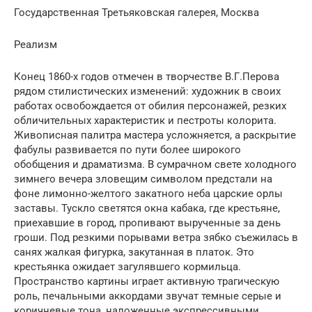
Государственная Третьяковская галерея, Москва
Реализм
Конец 1860-х годов отмечен в творчестве В.Г.Перова
рядом стилистических изменений: художник в своих
работах освобождается от обилия персонажей, резких
обличительных характеристик и пестроты колорита.
Живописная палитра мастера усложняется, а раскрытие
фабулы развивается по пути более широкого
обобщения и драматизма. В сумрачном свете холодного
зимнего вечера зловещим символом предстали на
фоне лимонно-желтого закатного неба царские орлы
заставы. Тускло светятся окна кабака, где крестьяне,
приехавшие в город, пропивают вырученные за день
гроши. Под резкими порывами ветра зябко съежилась в
санях жалкая фигурка, закутанная в платок. Это
крестьянка ожидает загулявшего кормильца.
Пространство картины играет активную трагическую
роль, печальными аккордами звучат темные серые и
коричневые тона, наложенные экспрессивными