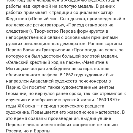
работы над картиной на золотую медаль. В ранних
работах примыкает к традиции социальных сатир
Федотова («Первый чин. Сын дьячка, произведенный в
коллежские регистраторы», «Приезд станового на
следствие»). Творчество Перова формируется в
непосредственной связи с основными принципами
русских революционных демократов. Ранние картины
Перова Василия Григорьевича «Проповедь на селе», за
которую он был удостоен большей золотой медали,
«Сельский крестный ход на пасхе», «Чаепитие в
Мытищах»- острая злободневная сатира, полная
обличительного пафоса. В 1862 году художник был
направлен Академией художеств пенсионером в
Париж. Он посетил также художественные центры
Германии, но вернулся ранее срока, так как стремился к
изучению и изображению русской жизни. 1860-1870-е
годы XIX века — период творческого расцвета
художника. Повышается его живописное мастерство. В
это время созданы произведения, выдвинувшие
Перова в число известнейших жанристов не только
России, но и Европы.