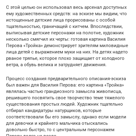
С этой целью он использовал весь арсенал доступных
ему художественных средств: на эскизе мы видим, что
истощенные детские лица прорисованы с особой
тщательностью, граничащей с китчем. Впоследствии,
выписывая детские персонажи на полотне, художник
несколько смягчил их черты: готовая картина Василия
Перова «Тройка» демонстрирует зрителям миловидные
лица детей с выражением муки на них. На детях надето
рваное тряпье, которое плохо защищает от холодного
ветра, а обувь велика и затрудняет движения.
Процесс создания предварительного описания-эскиза
был важен для Василия Перова: его картина «Тройка»
являлась частью грандиозного замысла живописца,
решившего посвятить свое творчество теме тяжелого
существования простых людей. Художник тщательно
отбирал кандидатуры натурщиков, которые
соответствовали бы его замыслу, однако если модели
для девочки и крайнего мальчика отыскались
довольно быстро, то с центральным персонажем
Перову долго не везло.