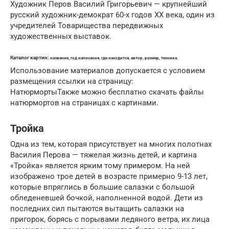
Художник Перов Василий Григорьевич — крупнейший
русский художник-демократ 60-х годов ХХ века, один из
учредителей Товарищества передвижных
художественных выставок.
Каталог картин:
название, год написания, где находится, автор, размер, техника.
Использование материалов допускается с условием
размещения ссылки на страницу:
НатюрмортыТакже можно бесплатно скачать файлы
натюрмортов на страницах с картинами.
Тройка
Одна из тем, которая присутствует на многих полотнах
Василия Перова — тяжелая жизнь детей, и картина
«Тройка» является ярким тому примером. На ней
изображено трое детей в возрасте примерно 9-13 лет,
которые впряглись в большие салазки с большой
обледеневшей бочкой, наполненной водой. Дети из
последних сил пытаются вытащить салазки на
пригорок, борясь с порывами ледяного ветра, их лица