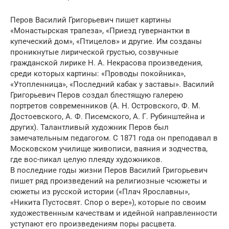
Перов Василий Григорьевич пишет картины
«Монастырская трапеза», «Приезд гувернантки в
купеческий дом», «Птицелов» и другие. Им созданы
проникнутые лирической грустью, созвучные
гражданской лирике Н. А. Некрасова произведения,
среди которых картины: «Проводы покойника»,
«Утопленница», «Последний кабак у заставы». Василий
Григорьевич Перов создал блестящую галерею
портретов современников (А. Н. Островского, Ф. М.
Достоевского, А. Ф. Писемского, А. Г. Рубинштейна и
других). Талантливый художник Перов был
замечательным педагогом. С 1871 года он преподавал в
Московском училище живописи, ваяния и зодчества,
где вос-пикал целую плеяду художников.
В последние годы жизни Перов Василий Григорьевич
пишет ряд произведений на религиозные чсюжеты и
сюжеты из русской истории («Плач Ярославны»,
«Никита Пустосвят. Спор о вере»), которые по своим
художественным качествам и идейной направленности
уступают его произведениям поры расцвета.