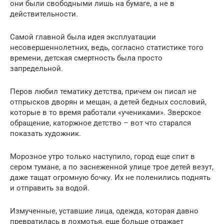
они были свободными лишь на бумаге, а не в
действительности.
Самой главной была идея эксплуатации
несовершеннолетних, ведь, согласно статистике того
времени, детская смертность была просто
запредельной.
Перов любил тематику детства, причем он писал не
отпрысков дворян и мещан, а детей бедных сословий,
которые в то время работали «учениками». Зверское
обращение, каторжное детство – вот что старался
показать художник.
Морозное утро только наступило, город еще спит в
сером тумане, а по заснеженной улице трое детей везут,
даже тащат огромную бочку. Их не поленились поднять
и отправить за водой.
Измученные, уставшие лица, одежда, которая давно
превратилась в лохмотья, еще больше отражает