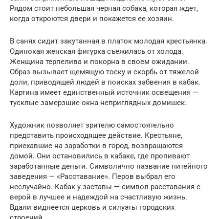
Рядом стоит небольшая черная собака, которая ждет,
когда откроются двери и покажется ее хозяин.
В санях сидит закутанная в платок молодая крестьянка.
Одинокая женская фигурка съежилась от холода.
Женщина терпелива и покорна в своем ожидании.
Образ вызывает щемящую тоску и скорбь от тяжелой
доли, приводящей людей в поисках забвения в кабак.
Картина имеет единственный источник освещения —
тусклые замерзшие окна неприглядных домишек.
Художник позволяет зрителю самостоятельно
представить происходящее действие. Крестьяне,
приехавшие на заработки в город, возвращаются
домой. Они остановились в кабаке, где пропивают
заработанные деньги. Символично название питейного
заведения — «Расставание». Перов выбрал его
неслучайно. Кабак у заставы — символ расставания с
верой в лучшее и надеждой на счастливую жизнь.
Вдали виднеется церковь и силуэты городских
строений.