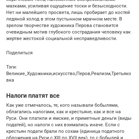
мазками, усиливая ощущение тоски и безысходности.
Нет ни малейшего просвета, лишь пробирает до костей
ледяной холод в этом пустынном мрачном месте. В
зрелом творчестве художника Перова становится
очевидным мотив глубокого сострадания человеку как
жертве жестокой социальной несправедливости.
Поделиться
Тэги:
Великие_Художники,искусство,Перов,Реализм,Третьяко
вка
Налоги платят все
Как уже отмечалось, те, кого называли бобылями,
облагались налогами, как и крестьяне, как и все на
Руси. Они платили и ямские, и приметные деньги (виды
податей), но налоги с них взимались иначе. Если с
крестьян подати брали по сохам (единица податного
обложения на Руси с XIII по XVII век), то с бобылей и