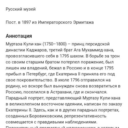
Русский музей
Пост. в 1897 из Императорского Эрмитажа
Аннотация
Муртаза Кули-хан (1750–1800) – принц персидской
династии Каджаров, третий брат Ага Мухаммед-хана,
провозгласившего себя в 1795 шахом. В борьбе за трон
со своим старшим братом потерпел поражение, был
лишен им владений, бежал в Россию и в конце 1795
прибыл в Петербург, где Екатерина II приняла его под
свое покровительство. В июле 1796 отправился на
родину, но вскоре был вынужден снова возвратиться в
Россию, поселился в Астрахани, где и скончался.
Парадный портрет, представляющий Муртазу Кули-хана
в великолепном восточном одеянии, написан по заказу
Екатерины II. Здесь, как и в других парадных портретах,
созданных Боровиковским, репрезентативность
совмещается с правдивыми наблюдениями.