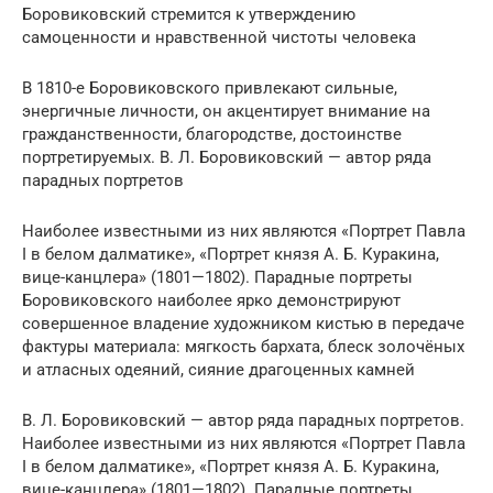
Боровиковский стремится к утверждению
самоценности и нравственной чистоты человека
В 1810-е Боровиковского привлекают сильные,
энергичные личности, он акцентирует внимание на
гражданственности, благородстве, достоинстве
портретируемых. В. Л. Боровиковский — автор ряда
парадных портретов
Наиболее известными из них являются «Портрет Павла
I в белом далматике», «Портрет князя А. Б. Куракина,
вице-канцлера» (1801—1802). Парадные портреты
Боровиковского наиболее ярко демонстрируют
совершенное владение художником кистью в передаче
фактуры материала: мягкость бархата, блеск золочёных
и атласных одеяний, сияние драгоценных камней
В. Л. Боровиковский — автор ряда парадных портретов.
Наиболее известными из них являются «Портрет Павла
I в белом далматике», «Портрет князя А. Б. Куракина,
вице-канцлера» (1801—1802). Парадные портреты