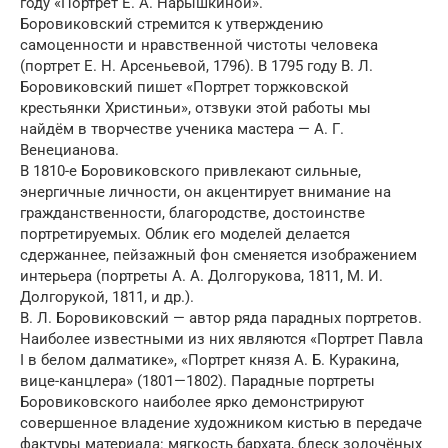
году «Портрет Е. А. Нарышкиной».
Боровиковский стремится к утверждению
самоценности и нравственной чистоты человека
(портрет Е. Н. Арсеньевой, 1796). В 1795 году В. Л.
Боровиковский пишет «Портрет торжковской
крестьянки Христиньи», отзвуки этой работы мы
найдём в творчестве ученика мастера — А. Г.
Венецианова.
В 1810-е Боровиковского привлекают сильные,
энергичные личности, он акцентирует внимание на
гражданственности, благородстве, достоинстве
портретируемых. Облик его моделей делается
сдержаннее, пейзажный фон сменяется изображением
интерьера (портреты А. А. Долгорукова, 1811, М. И.
Долгорукой, 1811, и др.).
В. Л. Боровиковский — автор ряда парадных портретов.
Наиболее известными из них являются «Портрет Павла
I в белом далматике», «Портрет князя А. Б. Куракина,
вице-канцлера» (1801—1802). Парадные портреты
Боровиковского наиболее ярко демонстрируют
совершенное владение художником кистью в передаче
фактуры материала: мягкость бархата, блеск золочёных