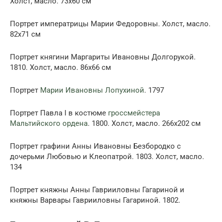
Холст, масло. 73х60 см
Портрет императрицы Марии Федоровны. Холст, масло.
82х71 см
Портрет княгини Маргариты Ивановны Долгорукой.
1810. Холст, масло. 86х66 см
Портрет
Марии Ивановны Лопухиной
. 1797
Портрет Павла I в костюме
гроссмейстера
Мальтийского ордена
. 1800. Холст, масло. 266х202 см
Портрет графини Анны Ивановны Безбородко с
дочерьми Любовью и Клеопатрой. 1803. Холст, масло.
134
Портрет княжны Анны Гаврииловны Гагариной и
княжны Варвары Гаврииловны Гагариной. 1802.