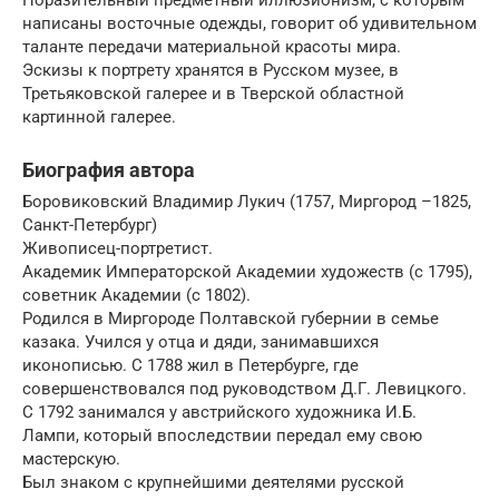
Поразительный предметный иллюзионизм, с которым
написаны восточные одежды, говорит об удивительном
таланте передачи материальной красоты мира.
Эскизы к портрету хранятся в Русском музее, в
Третьяковской галерее и в Тверской областной
картинной галерее.
Биография автора
Боровиковский Владимир Лукич (1757, Миргород –1825,
Санкт-Петербург)
Живописец-портретист.
Академик Императорской Академии художеств (с 1795),
советник Академии (с 1802).
Родился в Миргороде Полтавской губернии в семье
казака. Учился у отца и дяди, занимавшихся
иконописью. С 1788 жил в Петербурге, где
совершенствовался под руководством Д.Г. Левицкого.
С 1792 занимался у австрийского художника И.Б.
Лампи, который впоследствии передал ему свою
мастерскую.
Был знаком с крупнейшими деятелями русской