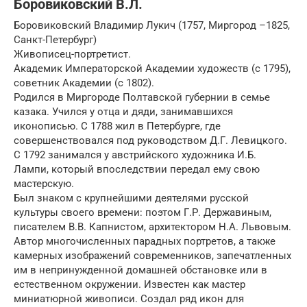
Боровиковский В.Л.
Боровиковский Владимир Лукич (1757, Миргород –1825,
Санкт-Петербург)
Живописец-портретист.
Академик Императорской Академии художеств (с 1795),
советник Академии (с 1802).
Родился в Миргороде Полтавской губернии в семье
казака. Учился у отца и дяди, занимавшихся
иконописью. С 1788 жил в Петербурге, где
совершенствовался под руководством Д.Г. Левицкого.
С 1792 занимался у австрийского художника И.Б.
Лампи, который впоследствии передал ему свою
мастерскую.
Был знаком с крупнейшими деятелями русской
культуры своего времени: поэтом Г.Р. Державиным,
писателем В.В. Капнистом, архитектором Н.А. Львовым.
Автор многочисленных парадных портретов, а также
камерных изображений современников, запечатленных
им в непринужденной домашней обстановке или в
естественном окружении. Известен как мастер
миниатюрной живописи. Создал ряд икон для