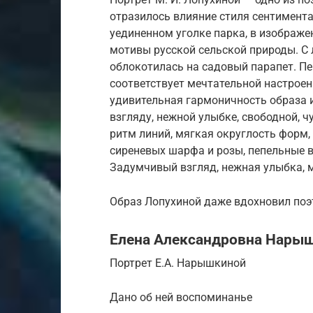
отразилось влияние стиля сентимент
уединенном уголке парка, в изображе
мотивы русской сельской природы. С 
облокотилась на садовый парапет. Пе
соответствует мечтательной настрое
удивительная гармоничность образа 
взгляду, нежной улыбке, свободной, 
ритм линий, мягкая округлость форм, 
сиреневых шарфа и розы, пепельные в
Задумчивый взгляд, нежная улыбка, м
Образ Лопухиной даже вдохновил поэт
Елена Александровна Нары
Портрет Е.А. Нарышкиной
Дано об ней воспоминанье