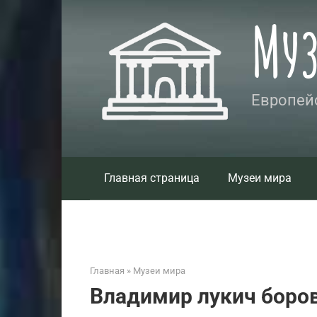
Перейти
Му
к
контенту
Европейс
Главная страница
Музеи мира
Главная
»
Музеи мира
Владимир лукич боро