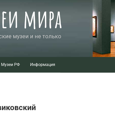
зеи мира
кие музеи и не только
Музеи РФ
Информация
виковский