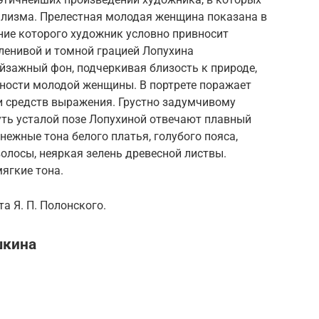
ализма. Прелестная молодая женщина показана в
ние которого художник условно привносит
ленивой и томной грацией Лопухина
йзажный фон, подчеркивая близость к природе,
нности молодой женщины. В портрете поражает
и средств выражения. Грустно задумчивому
чуть усталой позе Лопухиной отвечают плавный
нежные тона белого платья, голубого пояса,
олосы, неяркая зелень древесной листвы.
ягкие тона.
а Я. П. Полонского.
шкина