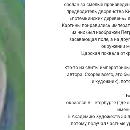
сослан за смелые произведени
предводитель дворянства К
«потемкинских деревень» д
Картины понравились императ
из них был изображен Петр
засевающая поле, а на дру
окружении м
Царская похвала откр
Кто-то из свиты императрицы 
автора. Скорее всего, это б
и художник), пот
Б
оказался в Петербурге (где 
именн
В Академию Художеств 30-ле
потому получал частные у