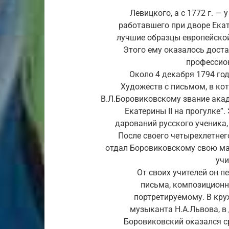
Левицкого, а с 1772 г. —
работавшего при дворе Екате
лучшие образцы европейской
Этого ему оказалось доста
профессио
Около 4 декабря 1794 го
Художеств с письмом, в ко
В.Л.Боровиковскому звание акад
Екатерины II на прогулке”
дарований русского ученика,
После своего четырехлетнег
отдал Боровиковскому свою ма
учи
От своих учителей он п
письма, композиционн
портретируемому. В круж
музыканта Н.А.Львова, в 
Боровиковский оказался с