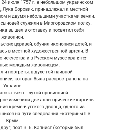
 24 июля 1757 г. в небольшом украинском
ц, Лука Боровик, принадлежал к местной
мом и двумя небольшими участками земли.
о сыновей служили в Миргородском полку,
ика вышел в отставку и посвятил себя
живописи.
ьских церквей, обучил иконописи детей, и
сь в местной художественной артели. В
 искусства и в Русском музее хранятся
нные молодым живописцем.
 и портреты, в духе той наивной
писи, которая была распространена на
Украине.
асстаться с глухой провинцией.
рне изменили две аллегорические картины
ния кременчугского дворца, одного из
шихся на пути следования Екатерины II в
Крым.
 друг, поэт В. В. Капнист (который был