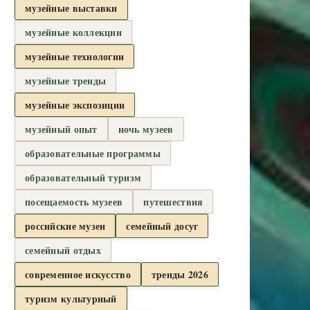
музейные выставки
музейные коллекции
музейные технологии
музейные тренды
музейные экспозиции
музейный опыт
ночь музеев
образовательные программы
образовательный туризм
посещаемость музеев
путешествия
российские музеи
семейный досуг
семейный отдых
современное искусство
тренды 2026
туризм культурный