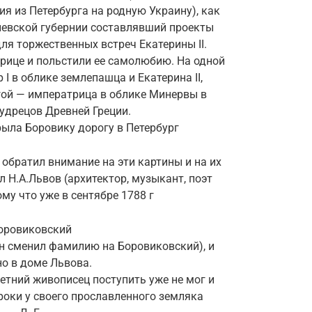
я из Петербурга на родную Украину), как
иевской губернии составлявший проекты
ля торжественных встреч Екатерины II.
рице и польстили ее самолюбию. На одной
 I в облике землепашца и Екатерина II,
гой — императрица в облике Минервы в
удрецов Древней Греции.
ыла Боровику дорогу в Петербург
обратил внимание на эти картины и на их
ыл Н.А.Львов (архитектор, музыкант, поэт
ому что уже в сентябре 1788 г
оровиковский
он сменил фамилию на Боровиковский), и
о в доме Львова.
тний живописец поступить уже не мог и
роки у своего прославленного земляка