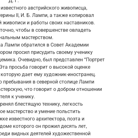
Д. Г.
 у известного австрийского живописца,
рины II, И. Б. Лампи, а также копировал
 живописи и работы своих наставников.
точно, чтобы в совершенстве овладеть
нальным мастерством.
да Лампи обратился в Совет Академии
тором просил присудить своему ученику
емика. Очевидно, был представлен “Портрет
. Эта просьба говорит о высокой оценке
 которую дает ему художник-иностранец.
о пребывания в северной столице Лампи
стерскую, что говорит о добром отношении
теля к ученику.
еренял блестящую технику, легкость
ое мастерство и умение польстить
ке известного архитектора, поэта и
доме которого он прожил десять лет,
реди видных деятелей художественной