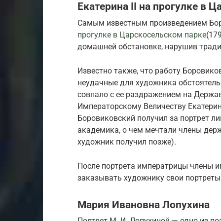
Екатерина II на прогулке в 
Самым известным произведением Боро
прогулке в Царскосельском парке
(17
домашней обстановке, нарушив тради
Известно также, что работу Боровико
неудачные для художника обстоятель
совпало с ее раздражением на Держав
Императорскому Величеству Екатерин
Боровиковский получил за портрет ли
академика, о чем мечтали члены дер
художник получил позже).
После портрета императрицы члены и
заказывать художнику свои портреты
Мария Ивановна Лопухина
Портрет М. И. Лопухиной — одно из п