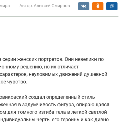
 мира
Автор:
Алексей Смирнов
в серии женских портретов. Они невелики по
ионному решению, но их отличает
 характеров, неуловимых движений душевной
ое чувство.
овиковский создал определенный стиль
руженная в задумчивость фигура, опирающаяся
ом для томного изгиба тела в легкой светлой
индивидуальны черты его героинь и как дивно