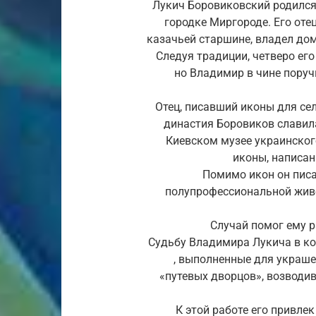
Лукич Боровиковский родился
городке Миргороде. Его оте
казачьей старшине, владел до
Следуя традиции, четверо ег
но Владимир в чине поруч
Отец, писавший иконы для сел
династия Боровиков славила
Киевском музее украинского
иконы, написа
Помимо икон он писал
полупрофессиональной живо
Случай помог ему р
Судьбу Владимира Лукича в ко
, выполненные для украше
«путевых дворцов», возводив
К этой работе его привлек