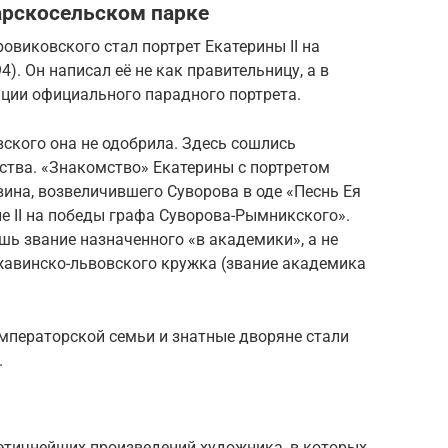
Царскосельском парке
виковского стал портрет Екатерины II на
94). Он написал её не как правительницу, а в
ции официального парадного портрета.
вского она не одобрила. Здесь сошлись
ства. «Знакомство» Екатерины с портретом
ина, возвеличившего Суворова в оде «Песнь Ея
е II на победы графа Суворова-Рымникского».
шь звание назначенного «в академики», а не
жавинско-львовского кружка (звание академика
мператорской семьи и знатные дворяне стали
.
оэтичнейших произведений художника, в которых