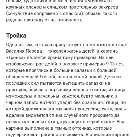
героям, худож­ники все же в основном избегают
крупных планов и слишком пристальных ракурсов
(сочувствие сопряжено с опаской): образы такого
рода не претендуют на типичность.
Тройка
Одна из тем, которая присутствует на многих полотнах
Василия Перова — тяжелая жизнь детей, и картина
«Тройка» является ярким тому примером. На ней
изображено трое детей в возрасте примерно 9-13 лет,
которые впряглись в большие салазки с большой
обледеневшей бочкой, наполненной водой. Дети из
последних сил пытаются вытащить салазки на
пригорок, борясь с порывами ледяного ветра, их лица
измождены и печальны; кажется, будто мальчик в
черном пальто вот-вот упадет без сознания. Улица, по
которой движется эта мрачная процессия, пуста, лишь
вдалеке виднеется спина случайного прохожего да
несколько черных птиц, кружащих в серой вьюге. Вся
картина выполнена в темных оттенках, которые
подчеркивают трагичность сюжета. В описании картины