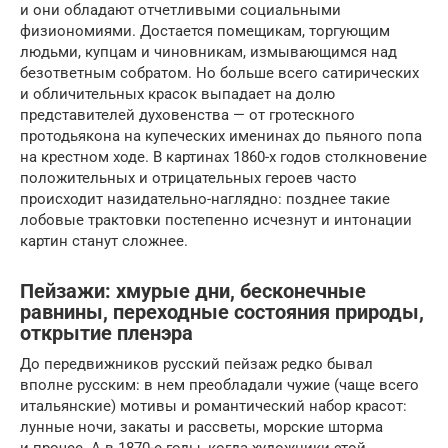
и они обладают отчет­ливыми социальными
физиономиями. Достается помещикам, торгующим
людьми, купцам и чиновникам, измывающимся над
безответным собратом. Но больше всего сатирических
и обличительных красок выпадает на долю
представителей духовенства — от гротескного
протодьякона на купеческих именинах до пьяного попа
на крестном ходе. В картинах 1860-х годов столкновение
положительных и отрицательных героев часто
происходит назидательно-наглядно: позднее такие
лобовые трактовки постепенно исчезнут и интонации
картин станут сложнее.
Пейзажи: хмурые дни, бесконечные
равнины, переходные состояния природы,
открытие пленэра
До передвижников русский пейзаж редко бывал
вполне русским: в нем преобладали чужие (чаще всего
итальянские) мотивы и романтический набор красот:
лунные ночи, закаты и рассветы, морские шторма
и прочее. А в 1870-е годы, когда художники этой