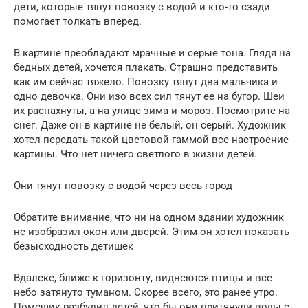
дети, которые тянут повозку с водой и кто-то сзади
помогает толкать вперед.
В картине преобладают мрачные и серые тона. Глядя на
бедных детей, хочется плакать. Страшно представить
как им сейчас тяжело. Повозку тянут два мальчика и
одно девочка. Они изо всех сил тянут ее на бугор. Шеи
их распахнуты, а на улице зима и мороз. Посмотрите на
снег. Даже он в картине не белый, он серый. Художник
хотел передать такой цветовой гаммой все настроение
картины. Что нет ничего светлого в жизни детей.
Они тянут повозку с водой через весь город
Обратите внимание, что ни на одном здании художник
не изобразил окон или дверей. Этим он хотел показать
безысходность детишек
Вдалеке, ближе к горизонту, виднеются птицы и все
небо затянуто туманом. Скорее всего, это ранее утро.
Помещик разбудил детей, что бы они притянули воды с