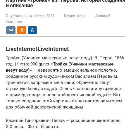
и описание
Опубликовано:
16 Ноя 2021
Музеи мира
Алексей
Смирнов
LiveInternetLiveInternet
Тройка (Ученики мастеровые везут воду). В. Перов, 1866
год. | Фото: 900igr.net.
«Тройка (Ученики мастеровые
везут воду)»
— невероятно эмоциональное полотно,
созданное русским художником Василием Перовым.
Трое деток, запряженные в сани, обреченно тянут
огромную бочку с водой. Очень часто картину приводят
в пример, говоря о нелегкой крестьянской судьбе. Вот
только создание этой картины стало настоящим горем
для обычной деревенской женщины.
Василий Григорьевич Перов — российский живописец
XIX века. | Фото: filipoc.ru.