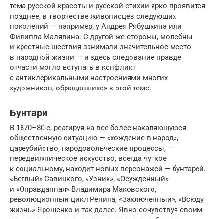
тема русской красоты и русской стихии ярко проявится
позднее, в творчестве живописцев следую­щих
поколений — например, у Андрея Рябушкина или
Филиппа Малявина. С другой же стороны, молебны
и крестные шествия занимали значительное место
в народной жизни — и здесь следование правде
отчасти могло вступать в конфликт
с антиклерикальными настроениями многих
художников, обра­щавшихся к этой теме.
Бунтари
В 1870–80-е, реагируя на все более накаляющуюся
общественную ситуацию — «хождение в народ»,
цареубийство, народовольческие процессы, —
передвиж­ническое искусство, всегда чуткое
к социальному, находит новых персона­жей — бунтарей.
«Беглый» Савицкого, «Узник», «Осужденный»
и «Оправдан­ная» Владимира Маковского,
революционный цикл Репина, «Заключенный», «Всюду
жизнь» Ярошенко и так далее. Явно сочувствуя своим