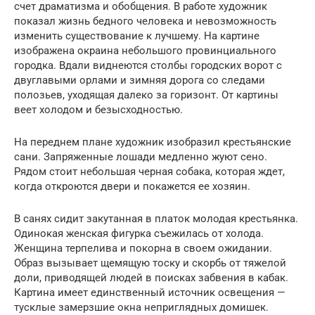
счет драматизма и обобщения. В работе художник
показал жизнь бедного человека и невозможность
изменить существование к лучшему. На картине
изображена окраина небольшого провинциального
городка. Вдали виднеются столбы городских ворот с
двуглавыми орлами и зимняя дорога со следами
полозьев, уходящая далеко за горизонт. От картины
веет холодом и безысходностью.
На переднем плане художник изобразил крестьянские
сани. Запряженные лошади медленно жуют сено.
Рядом стоит небольшая черная собака, которая ждет,
когда откроются двери и покажется ее хозяин.
В санях сидит закутанная в платок молодая крестьянка.
Одинокая женская фигурка съежилась от холода.
Женщина терпелива и покорна в своем ожидании.
Образ вызывает щемящую тоску и скорбь от тяжелой
доли, приводящей людей в поисках забвения в кабак.
Картина имеет единственный источник освещения —
тусклые замерзшие окна неприглядных домишек.