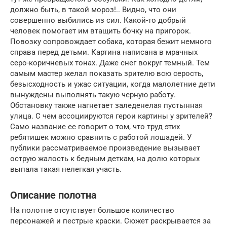
должно быть, в такой мороз!.. Видно, что они
совершенно выбились из сил. Какой-то добрый
человек помогает им втащить бочку на пригорок.
Повозку сопровождает собака, которая бежит немного
справа перед детьми. Картина написана в мрачных
серо-коричневых тонах. Даже снег вокруг темный. Тем
самым мастер желал показать зрителю всю серость,
безысходность и ужас ситуации, когда малолетние дети
вынуждены выполнять такую черную работу.
Обстановку также нагнетает заледенелая пустынная
улица. С чем ассоциируются герои картины у зрителей?
Само название ее говорит о том, что труд этих
ребятишек можно сравнить с работой лошадей. У
публики рассматриваемое произведение вызывает
острую жалость к бедным деткам, на долю которых
выпала такая нелегкая участь.
Описание полотна
На полотне отсутствует большое количество
персонажей и пестрые краски. Сюжет раскрывается за