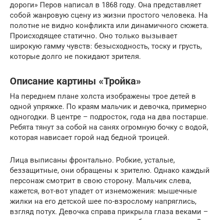
дороги» Перов написал в 1868 году. Она представляет
собой жанровую сцену из жизни простого человека. На
полотне не видно конфликта или динамичного сюжета.
Происходящее статично. Оно только вызывает
широкую гамму чувств: безысходность, тоску и грусть,
которые долго не покидают зрителя.
Описание картины «Тройка»
На переднем плане холста изображены трое детей в
одной упряжке. По краям мальчик и девочка, примерно
одногодки. В центре – подросток, года на два постарше.
Ребята тянут за собой на санях огромную бочку с водой,
которая нависает горой над бедной троицей.
Лица выписаны фронтально. Робкие, усталые,
беззащитные, они обращены к зрителю. Однако каждый
персонаж смотрит в свою сторону. Мальчик слева,
кажется, вот-вот упадет от изнеможения: мышечные
жилки на его детской шее по-взрослому напряглись,
взгляд потух. Девочка справа прикрыла глаза веками –