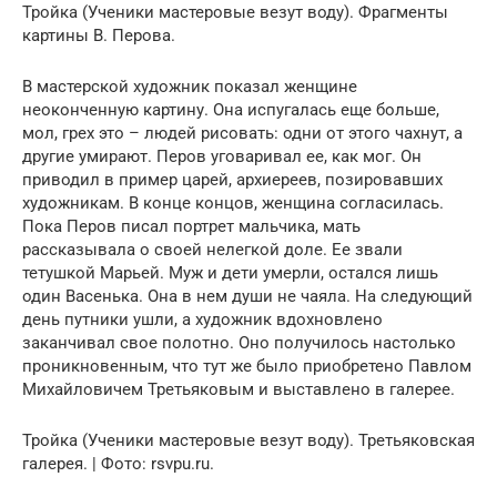
Тройка (Ученики мастеровые везут воду). Фрагменты
картины В. Перова.
В мастерской художник показал женщине
неоконченную картину. Она испугалась еще больше,
мол, грех это – людей рисовать: одни от этого чахнут, а
другие умирают. Перов уговаривал ее, как мог. Он
приводил в пример царей, архиереев, позировавших
художникам. В конце концов, женщина согласилась.
Пока Перов писал портрет мальчика, мать
рассказывала о своей нелегкой доле. Ее звали
тетушкой Марьей. Муж и дети умерли, остался лишь
один Васенька. Она в нем души не чаяла. На следующий
день путники ушли, а художник вдохновлено
заканчивал свое полотно. Оно получилось настолько
проникновенным, что тут же было приобретено Павлом
Михайловичем Третьяковым и выставлено в галерее.
Тройка (Ученики мастеровые везут воду). Третьяковская
галерея. | Фото: rsvpu.ru.