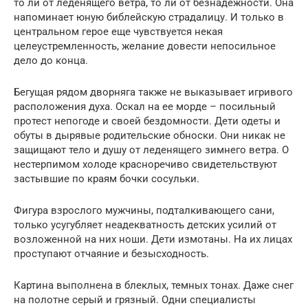
то ли от леденящего ветра, то ли от безнадежности. Она
напоминает юную библейскую страдалицу. И только в
центральном герое еще чувствуется некая
целеустремленность, желание довести непосильное
дело до конца.
Бегущая рядом дворняга также не выказывает игривого
расположения духа. Оскал на ее морде – посильный
протест непогоде и своей бездомности. Дети одеты и
обуты в дырявые родительские обноски. Они никак не
защищают тело и душу от леденящего зимнего ветра. О
нестерпимом холоде красноречиво свидетельствуют
застывшие по краям бочки сосульки.
Фигура взрослого мужчины, подталкивающего сани,
только усугубляет неадекватность детских усилий от
возложенной на них ноши. Дети измотаны. На их лицах
проступают отчаяние и безысходность.
Картина выполнена в блеклых, темных тонах. Даже снег
на полотне серый и грязный. Одни специалисты