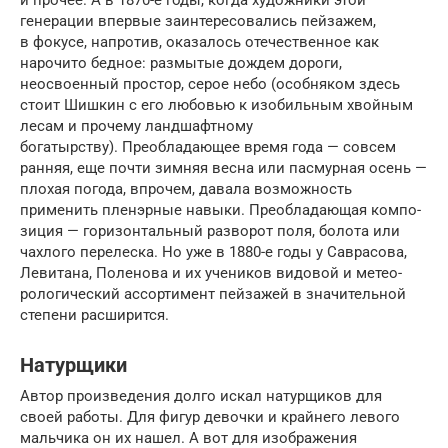
генерации впервые заинтересовались пейзажем,
в фокусе, напротив, оказалось отечественное как
нарочито бедное: размытые дождем дороги,
неосвоенный простор, серое небо (особняком здесь
стоит Шишкин с его любовью к изобильным хвойным
лесам и прочему ландшафтному
богатырству). Преобладающее время года — совсем
ранняя, еще почти зимняя весна или пасмурная осень —
плохая погода, впрочем, давала возможность
применить пленэрные навыки. Преобладающая компо­
зиция — горизонтальный разворот поля, болота или
чахлого перелеска. Но уже в 1880-е годы у Саврасова,
Левитана, Поленова и их учеников видовой и метео­
рологический ассортимент пейзажей в значительной
степени расширится.
Натурщики
Автор произведения долго искал натурщиков для
своей работы. Для фигур девочки и крайнего левого
мальчика он их нашел. А вот для изображения