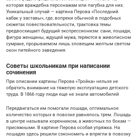
которая враждебна персонажам или пагубна для них.
Уникальный случай — картина Перова «Последний
кабак у заставы», где, вопреки обычной в подоб­ных
сюжетах повествовательности, трактовка темы
предвосхищает будущий экспрессионизм: сани, лошади,
фигура женщины, ждущей мужа, теряются в живописном
сумраке, прорываемом лишь зловещим желтым светом
окон питейного заведения.
Советы школьникам при написании
сочинения
При описании картины Перова «Тройка» нельзя не
обратить внимание на тяжелую эксплуатацию детского
труда. В 1866 году люди еще не знали автомобилей
Передвигаться им помогали лошади, оптимальное
количество которых в повозке равнялось трем. Лошадь
в центре называли коренником, а животных по бокам —
присяжными. В картине Перова особая упряжка. На
лошадях здесь решили сэкономить и впрягли в повозку