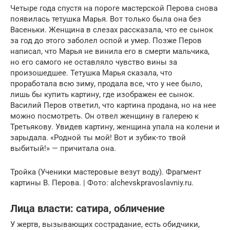
Четыре года спустя на пороге мастерской Перова снова
появилась тетушка Марья. Вот только была она без
Васеньки. Женщина в слезах рассказала, что ее сынок
за год до этого заболел оспой и умер. Позже Перов
написал, что Марья не винила его в смерти мальчика,
но его самого не оставляло чувство вины за
произошедшее. Тетушка Марья сказала, что
проработала всю зиму, продала все, что у нее было,
лишь бы купить картину, где изображен ее сынок.
Василий Перов ответил, что картина продана, но на нее
можно посмотреть. Он отвел женщину в галерею к
Третьякову. Увидев картину, женщина упала на колени и
зарыдала. «Родной ты мой! Вот и зубик-то твой
выбитый!» — причитала она.
Тройка (Ученики мастеровые везут воду). Фрагмент
картины В. Перова. | Фото: alchevskpravoslavniy.ru.
Лица власти: сатира, обличение
У жертв, вызывающих сострадание, есть обидчики,