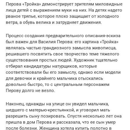
Перова «Тройка» демонстрирует зрителям миловидные
лица детей с выражением муки на них. На детях надето
рваное тряпье, которое плохо защищает от холодного
ветра, а обувь велика и затрудняет движения.
Процесс создания предварительного описания-эскиза
был важен для Василия Перова: его картина «Тройка»
являлась частью грандиозного замысла живописца,
решившего посвятить свое творчество теме тяжелого
существования простых людей. Художник тщательно
отбирал кандидатуры натурщиков, которые
соответствовали бы его замыслу, однако если модели
для девочки и крайнего мальчика отыскались
довольно быстро, то с центральным персонажем
Перову долго не везло.
Наконец, однажды на улице он увидел мальчика,
шедшего с матерью-крестьянкой, и уговорил мать
разрешить сыну позировать. Спустя несколько лет она
пришла в дом Перова и рассказала, что ее сын умер
после болезни. Женщина хотела купить полотно в