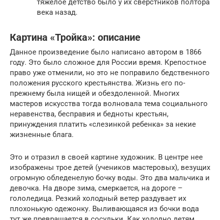
тяжелое детство было у их сверстников полтора
века назад.
Картина «Тройка»: описание
Данное произведение было написано автором в 1866
году. Это было сложное для России время. Крепостное
право уже отменили, но это не поправило бедственного
положения русского крестьянства. Жизнь его по-
прежнему была нищей и обездоленной. Многих
мастеров искусства тогда волновала тема социального
неравенства, бесправия и бедноты крестьян,
принуждения платить «слезинкой ребенка» за некие
жизненные блага.
Это и отразил в своей картине художник. В центре нее
изображены трое детей (учеников мастеровых), везущих
огромную обледенелую бочку воды. Это два мальчика и
девочка. На дворе зима, смеркается, на дороге –
гололедица. Резкий холодный ветер раздувает их
плохонькую одежонку. Выливающаяся из бочки вода
тут же превращается в сосульки. Как холодно детям,