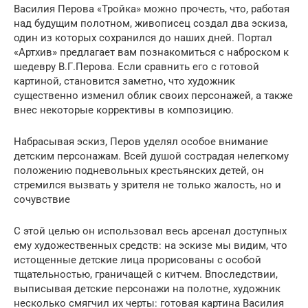
Василия Перова «Тройка» можно прочесть, что, работая
над будущим полотном, живописец создал два эскиза,
один из которых сохранился до наших дней. Портал
«Артхив» предлагает вам познакомиться с наброском к
шедевру В.Г.Перова. Если сравнить его с готовой
картиной, становится заметно, что художник
существенно изменил облик своих персонажей, а также
внес некоторые коррективы в композицию.
Набрасывая эскиз, Перов уделял особое внимание
детским персонажам. Всей душой сострадая нелегкому
положению подневольных крестьянских детей, он
стремился вызвать у зрителя не только жалость, но и
сочувствие
С этой целью он использовал весь арсенал доступных
ему художественных средств: на эскизе мы видим, что
истощенные детские лица прорисованы с особой
тщательностью, граничащей с китчем. Впоследствии,
выписывая детские персонажи на полотне, художник
несколько смягчил их черты: готовая картина Василия