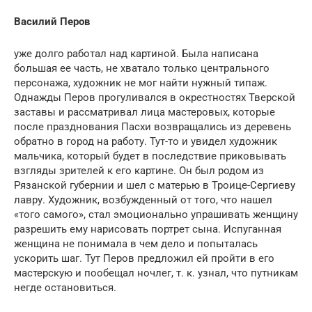
Василий Перов
уже долго работал над картиной. Была написана
большая ее часть, не хватало только центрального
персонажа, художник не мог найти нужный типаж.
Однажды Перов прогуливался в окрестностях Тверской
заставы и рассматривал лица мастеровых, которые
после празднования Пасхи возвращались из деревень
обратно в город на работу. Тут-то и увидел художник
мальчика, который будет в последствие приковывать
взгляды зрителей к его картине. Он был родом из
Рязанской губернии и шел с матерью в Троице-Сергиеву
лавру. Художник, возбужденный от того, что нашел
«того самого», стал эмоционально упрашивать женщину
разрешить ему нарисовать портрет сына. Испуганная
женщина не понимала в чем дело и попыталась
ускорить шаг. Тут Перов предложил ей пройти в его
мастерскую и пообещал ночлег, т. к. узнал, что путникам
негде остановиться.