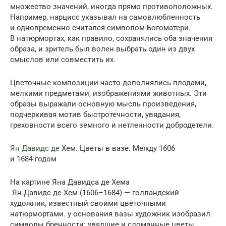
множество зна­чений, иногда прямо противоположных.
Например, нарцисс указывал на само­влюбленность
и одновременно считался символом Богоматери.
В натюрмор­тах, как правило, сохранялись оба значения
образа, и зритель был волен вы­брать один из двух
смыслов или совместить их.
Цветочные композиции часто дополнялись плодами,
мелкими предметами, изображениями животных. Эти
образы выражали основную мысль произве­дения,
подчеркивая мотив быстротечности, увядания,
греховности всего земного и нетленности добродетели.
Ян Давидс де
Хем. Цветы в вазе. Между 1606
и 1684 годом
На картине Яна Давидса де Хема
Ян Давидс де Хем (1606–1684) — голландский
художник, известный своими цветочными
натюрмортами. у основания вазы худож­ник изобразил
сим­волы бренности: увядшие и сломанные цветы,