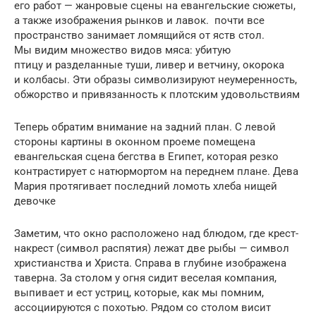
его работ — жанровые сцены на евангельские сюжеты,
а также изображе­ния рынков и лавок. почти все
пространство занимает ломящийся от яств стол.
Мы видим множество видов мяса: убитую
птицу и разделанные туши, ливер и ветчину, окорока
и колбасы. Эти образы символизируют неумерен­ность,
обжорство и привязанность к плотским удовольствиям
Теперь обратим внимание на задний план. С левой
стороны картины в оконном проеме поме­щена
евангельская сцена бегства в Египет, которая резко
контрастирует с натюрмортом на переднем плане. Дева
Мария протягивает последний ломоть хлеба нищей
девочке
Заметим, что окно расположено над блюдом, где крест-
накрест (символ распятия) лежат две рыбы — символ
христианства и Христа. Справа в глубине изображена
таверна. За столом у огня сидит веселая компа­ния,
выпивает и ест устриц, которые, как мы помним,
ассоциируются с похо­тью. Рядом со столом висит