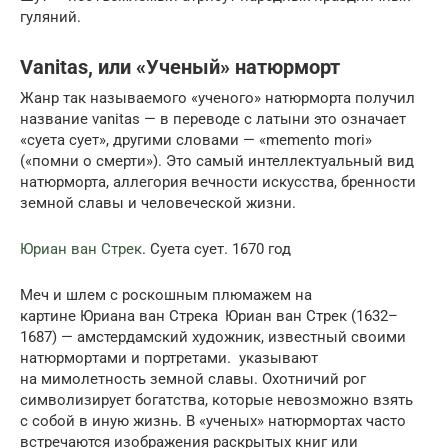
гуляний.
Vanitas, или «Ученый» натюрморт
Жанр так называемого «ученого» натюрморта получил
название vanitas — в переводе с латыни это означает
«суета сует», другими словами — «memento mori»
(«помни о смерти»). Это самый интеллектуальный вид
натюрморта, аллегория вечности искусства, бренности
земной славы и человеческой жизни.
Юриан ван Стрек
. Суета сует. 1670 год
Меч и шлем с роскошным плюмажем на
картине Юриана ван Стрека Юриан ван Стрек (1632–
1687) — амстердам­ский художник, известный своими
натюрмор­тами и портретами. ука­зывают
на мимолетность земной славы. Охотничий рог
символизирует богат­ства, которые невозможно взять
с собой в иную жизнь. В «ученых» натюрмор­тах часто
встречаются изображения раскрытых книг или