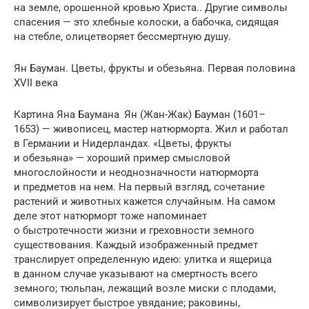
на земле, орошенной кровью Христа.. Другие символы
спасе­ния — это хлебные колоски, а бабочка, сидящая
на стебле, олицетворяет бес­смертную душу.
Ян Бауман. Цветы, фрукты и обезьяна. Первая половина
XVII века
Картина Яна Баумана Ян (Жан-Жак) Бауман (1601–
1653) — живо­писец, мастер натюрморта. Жил и работал
в Германии и Нидерландах. «Цветы, фрукты
и обезьяна» — хороший пример смы­словой
многослойности и неоднозначности натюрморта
и предметов на нем. На первый взгляд, сочетание
растений и животных кажется случайным. На самом
деле этот натюрморт тоже напоминает
о быстротечности жизни и греховности земного
существования. Каждый изображенный предмет
транслирует определенную идею: улитка и ящерица
в данном случае указы­вают на смертность всего
земного; тюльпан, лежащий возле миски с плодами,
символизирует быстрое увядание; раковины,