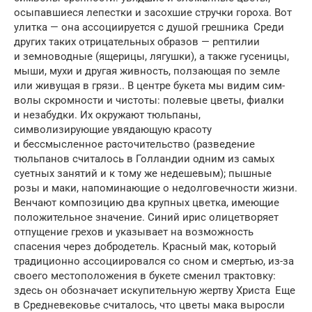
осыпавшиеся лепестки и засох­шие стручки гороха. Вот
улитка — она ассоциируется с душой грешника Среди
других таких отри­ца­тель­ных обра­зов — рептилии
и земноводные (ящерицы, лягушки), а также гусеницы,
мыши, мухи и другая живность, ползающая по земле
или живущая в грязи.. В центре букета мы видим сим­
волы скромности и чистоты: полевые цветы, фиалки
и незабудки. Их окру­жают тюльпаны,
символизирующие увядающую красоту
и бессмысленное расточительство (разведение
тюльпанов считалось в Голландии одним из самых
суетных занятий и к тому же недешевым); пыш­ные
розы и маки, напоминающие о недолговечности жизни.
Венчают компо­зицию два крупных цветка, имеющие
положительное значение. Синий ирис олицетворяет
отпу­щение грехов и указывает на возможность
спасения через добродетель. Крас­ный мак, который
традиционно ассоциировался со сном и смертью, из-за
своего местоположения в букете сменил трак­товку:
здесь он обозначает искупительную жертву Христа Еще
в Средневековье считалось, что цветы мака выросли