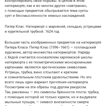
контролировать свои порывы. В целом в этом
натюрморте, как и во многих других «завтраках»,
с помощью предметов обыгрывается тема суеты
сует и бессмысленности земных наслаждений.
Питер Клас. Натюрморт с жаровней, сельдью, устрицами
и курительной трубкой. 1624 год
Большая часть изображенных предметов на натюрморте
Питера Класа Питер Клас (1596–1661) — голландский
художник, автор множества натюрмортов. Наряду
с Хедой считается основателем хар­лемской школы
натюрморта с ее геометриче­скими монохромными
картинами. явля­ются эротическими символами.
Устрицы, трубка, вино отсылают к кратким
и сомнительным плот­ским удовольствиям. Но это
всего лишь один вариант прочтения натюрморта.
Посмотрим на эти образы под другим ракурсом.
Так, раковины — это символы бренности плоти; трубка,
с помощью которой не только курили, но и выдували
мыльные пузыри, — символ внезапности смерти.