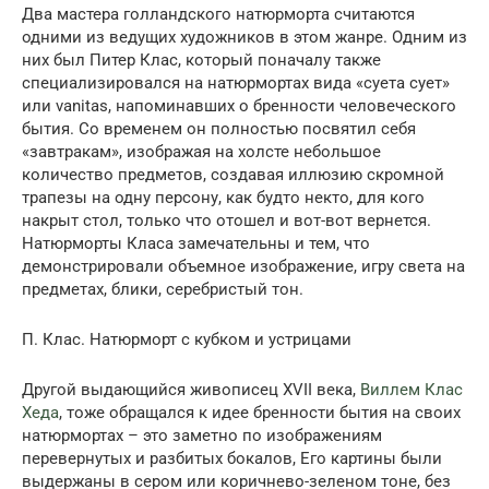
Два мастера голландского натюрморта считаются
одними из ведущих художников в этом жанре. Одним из
них был Питер Клас, который поначалу также
специализировался на натюрмортах вида «суета сует»
или vanitas, напоминавших о бренности человеческого
бытия. Со временем он полностью посвятил себя
«завтракам», изображая на холсте небольшое
количество предметов, создавая иллюзию скромной
трапезы на одну персону, как будто некто, для кого
накрыт стол, только что отошел и вот-вот вернется.
Натюрморты Класа замечательны и тем, что
демонстрировали объемное изображение, игру света на
предметах, блики, серебристый тон.
П. Клас. Натюрморт с кубком и устрицами
Другой выдающийся живописец XVII века,
Виллем Клас
Хеда
, тоже обращался к идее бренности бытия на своих
натюрмортах – это заметно по изображениям
перевернутых и разбитых бокалов, Его картины были
выдержаны в сером или коричнево-зеленом тоне, без