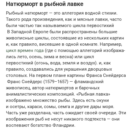
Натюрморт в рыбной лавке
Рыбный натюрморт — это аллегория водной стихии.
Такого рода произведе­ния, как и мясные лавки, часто
были частью так называемого цикла перво­стихий
В Западной Европе были распространены большие
живописные циклы, состоявшие из нескольких картин
и, как правило, висев­шие в одной комнате. Например,
цикл времен года
(где с помощью аллегорий изобража­
лись лето, осень, зима и весна) или цикл
первостихий (огонь, вода, земля и воздух). и, как
правило, создавались для украшения дворцовых
столовых. На первом плане картины Франса Снейдерса
Франс Снейдерс (1579–1657) — фламандский
живописец, автор натюрмортов и барочных
анималистических композиций. «Рыбная лавка»
изображено множество рыбы. Здесь есть окуни
и осетры, караси, сомы, семга и другие дары моря.
Часть уже разделана, часть ожидает своей очереди. Эти
изображения рыб не несут никакого подтекста — они
воспевают богатство Фландрии.