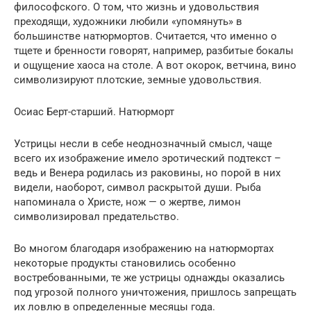
философского. О том, что жизнь и удовольствия
преходящи, художники любили «упомянуть» в
большинстве натюрмортов. Считается, что именно о
тщете и бренности говорят, например, разбитые бокалы
и ощущение хаоса на столе. А вот окорок, ветчина, вино
символизируют плотские, земные удовольствия.
Осиас Берт-старший. Натюрморт
Устрицы несли в себе неоднозначный смысл, чаще
всего их изображение имело эротический подтекст –
ведь и Венера родилась из раковины, но порой в них
видели, наоборот, символ раскрытой души. Рыба
напоминала о Христе, нож — о жертве, лимон
символизировал предательство.
Во многом благодаря изображению на натюрмортах
некоторые продукты становились особенно
востребованными, те же устрицы однажды оказались
под угрозой полного уничтожения, пришлось запрещать
их ловлю в определенные месяцы года.