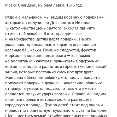
Франс Снейдерс. Рыбная лавка. 1616 год
Рядом с мальчиком мы видим корзину с подарками,
которые он получил ко Дню святого Николая
В католичестве День святого Николая при­нято
отмечать 6 декабря. В этот праздник, как
и на Рождество, детям дарят подарки.. На это
указывают привязанные к корзине дере­вян­ные
красные башмачки. Помимо сладостей, фруктов
и орехов, в корзине лежат розги — как намек
на воспитание «кнутом и пряником». Содержание
корзины говорит о радостях и горестях человеческой
жизни, которые посто­янно сме­няют друг друга.
Женщина объясняет ребенку, что послушные дети
получают подарки, а дурные — наказание. Мальчик
отпрянул в ужасе: он поду­мал о том, что вместо
сладостей получит удары розгами. Справа мы видим
оконный проем, в котором можно разглядеть
городскую площадь. Группа детей стоит под окнами
и радостно приветствует кукольного шута на балконе.
Шут — неотъемлемый атрибут народных праздничных