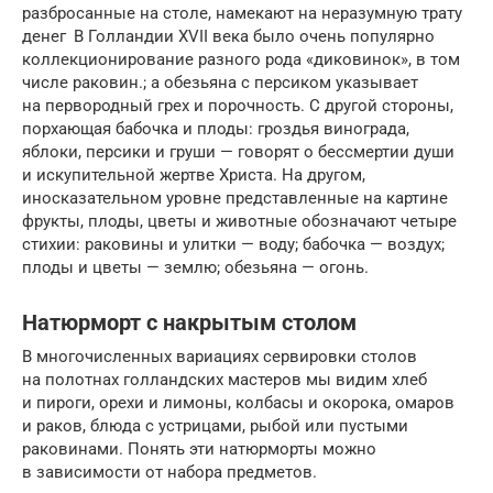
разбросанные на столе, намекают на неразумную трату
денег В Голландии XVII века было очень популярно
коллекционирование разного рода «дикови­нок», в том
числе раковин.; а обезьяна с персиком указывает
на первородный грех и порочность. С другой стороны,
порхающая бабочка и плоды: гроздья винограда,
яблоки, персики и груши — говорят о бессмертии души
и искупи­тельной жертве Христа. На другом,
иносказательном уровне представленные на картине
фрукты, плоды, цветы и животные обозначают четыре
стихии: раковины и улитки — воду; бабочка — воздух;
плоды и цветы — землю; обезьяна — огонь.
Натюрморт с накрытым столом
В многочисленных вариациях сервировки столов
на полотнах голландских ма­стеров мы видим хлеб
и пироги, орехи и лимоны, колбасы и окорока, омаров
и раков, блюда с устрицами, рыбой или пустыми
раковинами. Понять эти натюрморты можно
в зависимости от набора предметов.