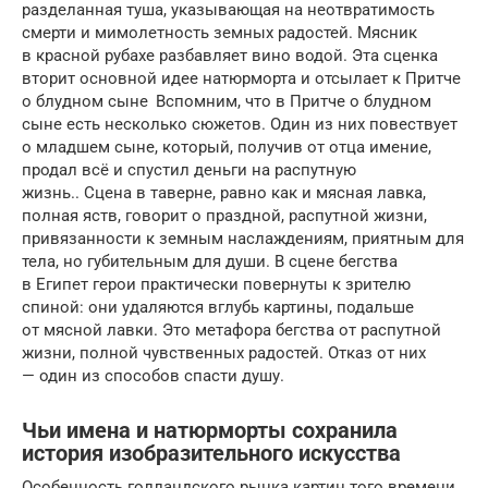
разделанная туша, указывающая на неотврати­мость
смерти и мимолетность земных радостей. Мясник
в красной рубахе разбавляет вино водой. Эта сценка
вторит основной идее натюрморта и отсы­лает к Притче
о блудном сыне Вспомним, что в Притче о блудном
сыне есть несколько сюжетов. Один из них повествует
о младшем сыне, который, получив от отца имение,
продал всё и спустил деньги на рас­путную
жизнь.. Сцена в таверне, равно как и мясная лавка,
полная яств, говорит о праздной, распутной жизни,
привязанности к зем­ным наслаждениям, приятным для
тела, но губительным для души. В сцене​ бегства
в Египет герои практически повернуты к зрителю
спиной: они уда­ляются вглубь картины, подальше
от мясной лавки. Это метафора бегства от распут­ной
жизни, полной чувственных радостей. Отказ от них
— один из способов спасти душу.
Чьи имена и натюрморты сохранила
история изобразительного искусства
Особенность голландского рынка картин того времени