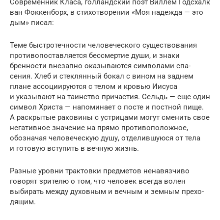
Современник Класа, голланд­ский поэт Виллем Годсхалк
ван Фоккен­борх, в стихотворении «Моя надежда — это
дым» писал:
Теме быстротечности человеческого существования
противопоставляется бессмертие души, и знаки
бренности внезапно оказываются символами спа­
сения. Хлеб и стеклянный бокал с вином на заднем
плане ассоциируются с телом и кровью Иисуса
и указывают на таинство причастия. Сельдь — еще один
символ Христа — напоминает о посте и постной пище.
А раскрытые раковины с устрицами могут сменить свое
негативное значение на прямо противоположное,
обозначая человеческую душу, отделившуюся от тела
и готовую вступить в вечную жизнь.
Разные уровни трактовки предметов ненавязчиво
говорят зрителю о том, что человек всегда волен
выбирать между духовным и вечным и земным прехо­
дящим.