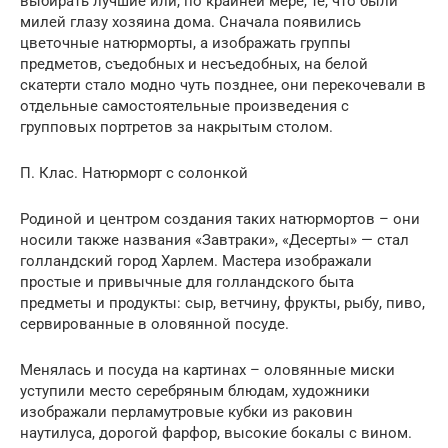
выбирать лучшие или, по крайней мере, те, что были
милей глазу хозяина дома. Сначала появились
цветочные натюрморты, а изображать группы
предметов, съедобных и несъедобных, на белой
скатерти стало модно чуть позднее, они перекочевали в
отдельные самостоятельные произведения с
групповых портретов за накрытым столом.
П. Клас. Натюрморт с солонкой
Родиной и центром создания таких натюрмортов – они
носили также названия «Завтраки», «Десерты» — стал
голландский город Харлем. Мастера изображали
простые и привычные для голландского быта
предметы и продукты: сыр, ветчину, фрукты, рыбу, пиво,
сервированные в оловянной посуде.
Менялась и посуда на картинах – оловянные миски
уступили место серебряным блюдам, художники
изображали перламутровые кубки из раковин
наутилуса, дорогой фарфор, высокие бокалы с вином.