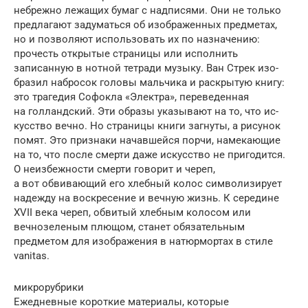
небрежно лежащих бумаг с надписями. Они не только
предлагают задуматься об изображенных предметах,
но и позволяют использовать их по назначению:
прочесть открытые страницы или исполнить
записанную в нотной тетради музыку. Ван Стрек изо­
бразил набросок головы мальчика и раскрытую книгу:
это трагедия Софокла «Электра», переведенная
на голландский. Эти образы указывают на то, что ис­
кусство вечно. Но страницы книги загнуты, а рисунок
помят. Это признаки начавшейся порчи, намекающие
на то, что после смерти даже искусство не пригодится.
О неизбежности смерти говорит и череп,
а вот обвивающий его хлебный колос символизирует
надежду на воскресение и вечную жизнь. К середине
XVII века череп, обвитый хлебным колосом или
вечнозеленым плющом, станет обязательным
предметом для изображения в натюрмортах в стиле
vanitas.
микрорубрики
Ежедневные короткие материалы, которые