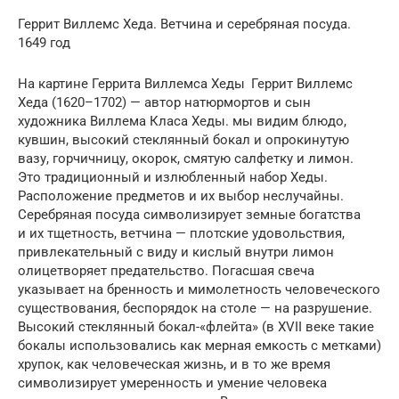
Геррит Виллемс Хеда. Ветчина и серебряная посуда.
1649 год
На картине Геррита Виллемса Хеды Геррит Виллемс
Хеда (1620–1702) — автор натюрмортов и сын
художника Виллема Класа Хеды. мы видим блюдо,
кувшин, высокий стеклянный бокал и опрокинутую
вазу, горчичницу, окорок, смятую салфетку и лимон.
Это традиционный и излюбленный набор Хеды.
Расположение пред­метов и их выбор неслучайны.
Серебряная посуда символизирует земные богатства
и их тщетность, ветчина — плотские удовольствия,
привлекательный с виду и кислый внутри лимон
олицетворяет предательство. Погасшая свеча
указывает на бренность и мимолетность человеческого
существования, беспорядок на столе — на разрушение.
Высокий стеклянный бокал-«флейта» (в XVII веке такие
бокалы использовались как мерная емкость с метками)
хрупок, как человеческая жизнь, и в то же время
символизирует умеренность и умение человека