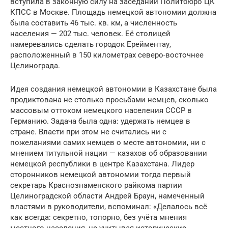
вступила в законную силу на заседании Политбюро ЦК
КПСС в Москве. Площадь немецкой автономии должна
была составить 46 тыс. кв. км, а численность
населения — 202 тыс. человек. Её столицей
намеревались сделать городок Ерейментау,
расположенный в 150 километрах северо-восточнее
Целинограда.
Идея создания немецкой автономии в Казахстане была
продиктована не столько просьбами немцев, сколько
массовым оттоком немецкого населения СССР в
Германию. Задача была одна: удержать немцев в
стране. Власти при этом не считались ни с
пожеланиями самих немцев о месте автономии, ни с
мнением титульной нации — казахов об образовании
немецкой республики в центре Казахстана. Лидер
сторонников немецкой автономии тогда первый
секретарь Краснознаменского райкома партии
Целиноградской области Андрей Браун, намеченный
властями в руководители, вспоминал: «Делалось всё
как всегда: секретно, топорно, без учёта мнения
местного населения, не учитывая исторические