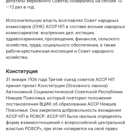
депутаты Верховного Совета) собирались на сессии 10
—12 раз в год.
Исполнительную власть возглавлял Совет народных
комиссаров (СНК) АССР НП в составе восьми народных
комиссариатов: внутренних дел, юстиции,
здравоохранения, просвещения, финансов, сельского
хозяйства, труда, социального обеспечения, а также
рабоче-крестьянская инспекция и Совет народного
хозяйства.
Конституция
31 января 1926 года Третий съезд советов АССР НП
принял проект Конституции (Основного закона)
Автономной Социалистической Советской Республики
Немцев Поволжья, который повторил положения
постановления ВЦИК об образовании АССР Немцев
Поволжья. Она закрепила добровольность вхождения
АССР НП в РСФСР. АССР НП была «вольна определять
форму взаимоотношений с всероссийской центральной
властью РСФСР», при этом «опирается на своё право