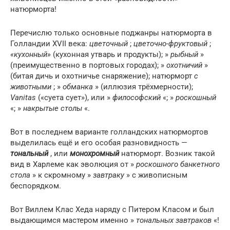
натюрморта!
Перечислю только основные поджанры натюрморта в
Голландии XVII века:
цветочный
;
цветочно-фруктовый
;
«кухонный»
(кухонная утварь и продукты); »
рыбный
»
(преимущественно в портовых городах); »
охотничий
»
(битая дичь и охотничье снаряжение); натюрморт
с
животными
; »
обманка
» (иллюзия трёхмерности);
Vanitas
(«суета сует»), или »
философский
«; »
роскошный
«; »
накрытые столы
«.
Вот в последнем варианте голландских натюрмортов
выделилась ещё и его особая разновидность —
тональный
, или
монохромный
натюрморт. Возник такой
вид в Харлеме как эволюция от »
роскошного банкетного
стола
» к скромному »
завтраку
» с живописным
беспорядком.
Вот Виллем Клас Хеда наряду с Питером Класом и был
выдающимся мастером именно »
тональных завтраков
«!