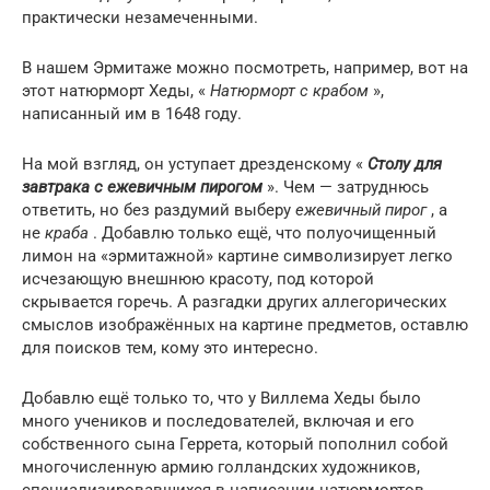
практически незамеченными.
В нашем Эрмитаже можно посмотреть, например, вот на
этот натюрморт Хеды, «
Натюрморт с крабом
»,
написанный им в 1648 году.
На мой взгляд, он уступает дрезденскому «
Столу для
завтрака с ежевичным пирогом
». Чем — затруднюсь
ответить, но без раздумий выберу
ежевичный пирог
, а
не
краба
. Добавлю только ещё, что полуочищенный
лимон на «эрмитажной» картине символизирует легко
исчезающую внешнюю красоту, под которой
скрывается горечь. А разгадки других аллегорических
смыслов изображённых на картине предметов, оставлю
для поисков тем, кому это интересно.
Добавлю ещё только то, что у Виллема Хеды было
много учеников и последователей, включая и его
собственного сына Геррета, который пополнил собой
многочисленную армию голландских художников,
специализировавшихся в написании натюрмортов.