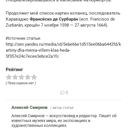
Продолжит мой список картин испанец, последователь
Караваджо
Франси́ско де
Сурбара́н
(исп. Francisco de
Zurbarán, крещён 7 ноября 1598 — 27 августа 1664).
Источник статьи:
http://zen.yandex.ru/media/id/5ebe66e1d515ee06ba6442fd/k
artiny-dlia-menia-villem-klas-heda-
5f357e24c7ecee3ebce2a1fc
Рейтинг
( Пока оценок нет )
0
Алексей Смирнов
/ автор статьи
Алексей Смирнов — искусствовед и редактор. Пишет об
известных музеях мира, их экспозициях и
художественных коллекциях.