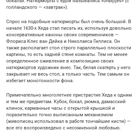
бокалах. Натюрморты с едой назывались «onbijtjes» (с
голландского — «завтрак»).
Спрос на подобные натюрморты был очень большой. В
начале 1630-х Хеда стал писать их, используя довольно
консервативные каноны своих современников —
Флориса Клес ван Дейка и Николаеса Гиллиса. Он
также располагает стол строго параллельно плоскости
картины, то есть задней стене комнаты. Тем не менее
определенное оживление в композицию своих
натюрмортов художник внес. Так, белая скатерть у него
закрывает не весь стол, а только часть. Тем самым он
избегает монотонности фона.
Примечательно многолетнее пристрастие Хеда к одним
и тем же предметам. Кубок, бокал, рюмка, дамасский
клинок, карманные часы с открытой крышкой и
поразительно точно выписанным механизмом
(живописец использовал в работе тончайшие кисти) —
все это воспроизведено с несомненной любовью.