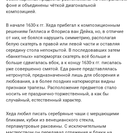
фоне и объединены чёткой диагональной
композицией.
В начале 1630-х гг. Хеда прибегал к композиционным
решениям Гиллиса и Флориса ван Дейка, но, в отличие
от них, не боялся нарушить симметрию, располагая
белую скатерть в правой или левой части и оставляя
середину стола непокрытой. В последовавших затем
«банкетных» натюрмортах скатерть всё больше и
больше сдвигалась вбок, а к концу 1630-х гг. писалась
уже совершенно смятой. Еда ранее представлялась
нетронутой, предназначенной лишь для обозрения и
любования, а в более поздних натюрмортах видны
признаки трапезы. Расположение предметов стало
носить не празднично-торжественный, а как бы
случайный, естественный характер.
Хеда любил писать серебряные чаши с мерцающими
бликами, кубки из венецианского стекла,
перламутровые раковины. С исключительным
мастерством он передавал отражения и блики на