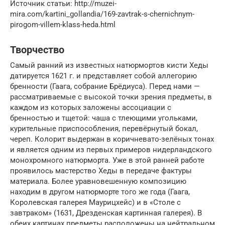
Источник статьи: http://muzei-
mira.com/kartini_gollandia/169-zavtrak-s-chernichnym-
pirogom-villem-klass-heda.html
Творчество
Самый ранний из известных натюрмортов кисти Хеды
датируется 1621 г. и представляет собой аллегорию
бренности (Гаага, собрание Брёдиуса). Перед нами —
рассматриваемые с высокой точки зрения предметы, в
каждом из которых заложены ассоциации с
бренностью и тщетой: чаша с тлеющими угольками,
курительные приспособления, перевёрнутый бокал,
череп. Колорит выдержан в коричневато-зелёных тонах
и является одним из первых примеров нидерландского
монохромного натюрморта. Уже в этой ранней работе
проявилось мастерство Хеды в передаче фактуры
материала. Более уравновешенную композицию
находим в другом натюрморте того же года (Гаага,
Королевская галерея Маурицхейс) и в «Столе с
завтраком» (1631, Дрезденская картинная галерея). В
обеих картинах предметы расположены на нейтральном