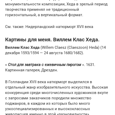
монументальности композиции, Хеда в зрелый период
творчества применял не традиционный
горизонтальный, а вертикальный формат.
См. также: Нидерландский натюрморт XVII века
Картины для меня. Виллем Клас Хеда.
Виллем Клас Хеда
(Willem Claesz (Claeszoon) Heda) (14
декабря 1593/1594 — 24 августа 1680/1682).
«
Стол для завтрака с ежевичным пирогом
». 1631.
Картинная галерея, Дрезден.
В Голландии XVII века натюрморт выделился в
отдельный жанр изобразительного искусства. Высокая
конкуренция среди многочисленных художников вкупе
с запросами заказчиков породили множество
поджанров, в каждом из которых было много
узкоспециализированных и высококлассных
живописцев именно в этой «разновидности»