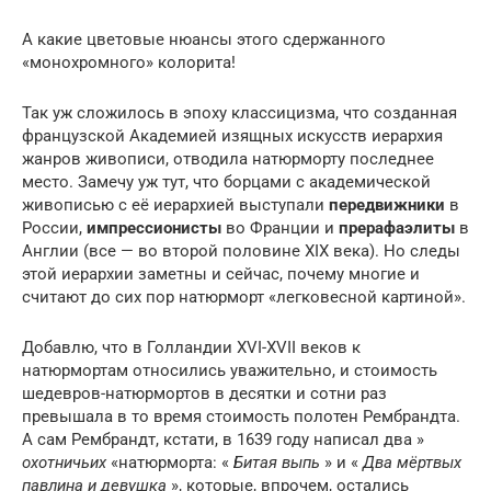
А какие цветовые нюансы этого сдержанного
«монохромного» колорита!
Так уж сложилось в эпоху классицизма, что созданная
французской Академией изящных искусств иерархия
жанров живописи, отводила натюрморту последнее
место. Замечу уж тут, что борцами с академической
живописью с её иерархией выступали
передвижники
в
России,
импрессионисты
во Франции и
прерафаэлиты
в
Англии (все — во второй половине XIX века). Но следы
этой иерархии заметны и сейчас, почему многие и
считают до сих пор натюрморт «легковесной картиной».
Добавлю, что в Голландии XVI-XVII веков к
натюрмортам относились уважительно, и стоимость
шедевров-натюрмортов в десятки и сотни раз
превышала в то время стоимость полотен Рембрандта.
А сам Рембрандт, кстати, в 1639 году написал два »
охотничьих
«натюрморта: «
Битая выпь
» и «
Два мёртвых
павлина и девушка
», которые, впрочем, остались