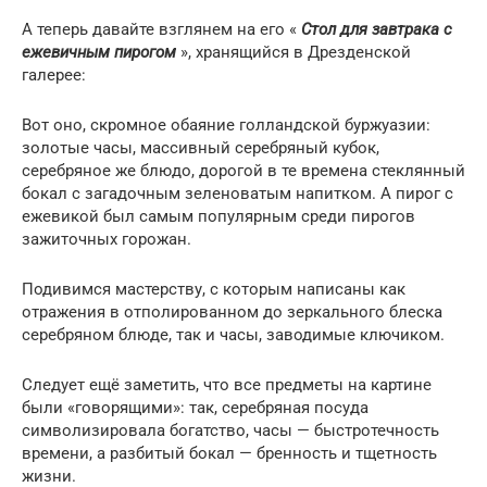
А теперь давайте взглянем на его «
Стол для завтрака с
ежевичным пирогом
», хранящийся в Дрезденской
галерее:
Вот оно, скромное обаяние голландской буржуазии:
золотые часы, массивный серебряный кубок,
серебряное же блюдо, дорогой в те времена стеклянный
бокал с загадочным зеленоватым напитком. А пирог с
ежевикой был самым популярным среди пирогов
зажиточных горожан.
Подивимся мастерству, с которым написаны как
отражения в отполированном до зеркального блеска
серебряном блюде, так и часы, заводимые ключиком.
Следует ещё заметить, что все предметы на картине
были «говорящими»: так, серебряная посуда
символизировала богатство, часы — быстротечность
времени, а разбитый бокал — бренность и тщетность
жизни.