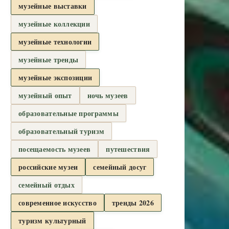
музейные выставки
музейные коллекции
музейные технологии
музейные тренды
музейные экспозиции
музейный опыт
ночь музеев
образовательные программы
образовательный туризм
посещаемость музеев
путешествия
российские музеи
семейный досуг
семейный отдых
современное искусство
тренды 2026
туризм культурный