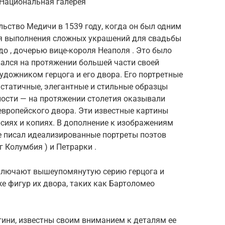
, Национальная галерея
ьство Медичи в 1539 году, когда он был одним
ля выполнения сложных украшений для свадьбы
до , дочерью вице-короля Неаполя . Это было
авался на протяжении большей части своей
ожником герцога и его двора. Его портретные
статичные, элегантные и стильные образцы
ности — на протяжении столетия оказывали
европейского двора. Эти известные картины
сиях и копиях. В дополнение к изображениям
 писал идеализированные портреты поэтов
г Колумбия ) и Петрарки .
ключают вышеупомянутую серию герцога и
же фигур их двора, таких как Бартоломео
гини, известны своим вниманием к деталям ее