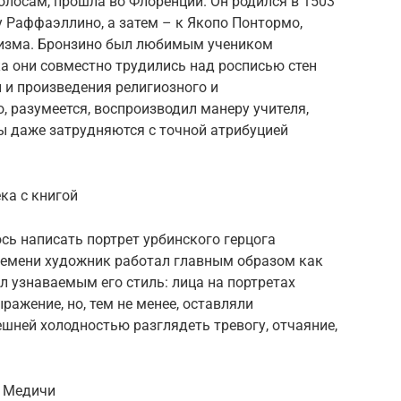
лосам, прошла во Флоренции. Он родился в 1503
у Раффаэллино, а затем – к Якопо Понтормо,
изма. Бронзино был любимым учеником
ка они совместно трудились над росписью стен
 и произведения религиозного и
, разумеется, воспроизводил манеру учителя,
ы даже затрудняются с точной атрибуцией
ка с книгой
ось написать портрет урбинского герцога
 времени художник работал главным образом как
л узнаваемым его стиль: лица на портретах
ражение, но, тем не менее, оставляли
ешней холодностью разглядеть тревогу, отчаяние,
I Медичи