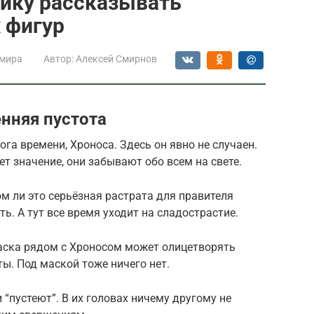
нику рассказывать
 фигур
 мира
Автор:
Алексей Смирнов
енняя пустота
га времени, Хроноса. Здесь он явно не случаен.
т значение, они забывают обо всем на свете.
м ли это серьёзная растрата для правителя
ь. А тут все время уходит на сладострастие.
аска рядом с Хроносом может олицетворять
ы. Под маской тоже ничего нет.
“пустеют”. В их головах ничему другому не