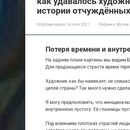
как удавалось худож
истории отчуждённых
Опубликовано:
16 Ноя 2021
Рубрика:
Музеи
Потеря времени и внутр
На заднем плане картины мы видим Бо
Для предающихся страсти время теряе
Художник как бы намекает, не слишко
целой страны? Так много нужно сделат
Я могу предположить, что женщина-м
внутреннюю пустоту. Её глазницы пуст
Под влиянием плотских страстей люди 