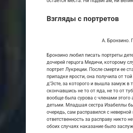
остаётся места. Ни подвигам, ни вел
Взгляды с портретов
А. Бронзино.
Бронзино любил писать портреты дете
дочерей герцога Медичи, которому сл
портрет Лукреции. После смерти ее ста
припадке ярости, она получила от той
д’Эсте, за которого и вышла замуж в 
скончавшись не то от яда, не то от ту
вообще была сурова с членами этого 
детьми. Младшая сестра Изабеллы бы
очередь, сам расправился с неверной 
ответственность за расправу никто не 
обоих случаях наказание было заслу