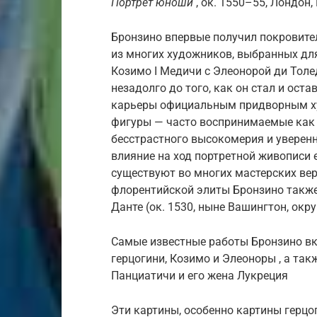
Портрет юноши
, ок. 1550–55, Лондон
Бронзино впервые получил покровител
из многих художников, выбранных д
Козимо I Медичи с Элеонорой ди Толе
незадолго до того, как он стал и ост
карьеры официальным придворным худ
фигуры — часто воспринимаемые как 
бесстрастного высокомерия и уверен
влияние на ход портретной живописи 
существуют во многих мастерских вер
флорентийской элиты Бронзино также
Данте (ок. 1530, ныне Вашингтон, окру
Самые известные работы Бронзино в
герцогини, Козимо и Элеоноры , а так
Панциатичи и его жена Лукреция
Эти картины, особенно картины герцо