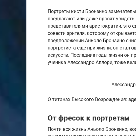
Портреты кисти Бронзино замечательн
предлагают или даже просят увидеть 
представителями аристократии, это сд
совести зрителя, которому открывает
предположений.Аньоло Бронзино сни
портретиста еще при жизни; он стал 
искусств. Последние годы жизни он п
ученика Алессандро Аллори, тоже вел
Алессандр
О титанах Высокого Возрождения:
зде
От фресок к портретам
Почти вся жизнь Аньоло Бронзино, в