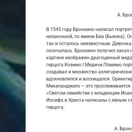
А. Бро
В 1545 году Бронзино написал портре
незаконной, по имени Биа (Бьянка). О
так и осталось неизвестным. Девочка
скончалась. Бронзино получил заказ н
картине изображен драгоценный меда
герцога Козимо I Медичи.Помимо порт
создавал и множество аллегорических 
вдохновлялся и восхищался. Ориенти
Микеланджело – это прослеживается в
«Святом семействе с младенцем Иоан
Иосифа и Христа написаны с явным ст
герцога.
А. Брон