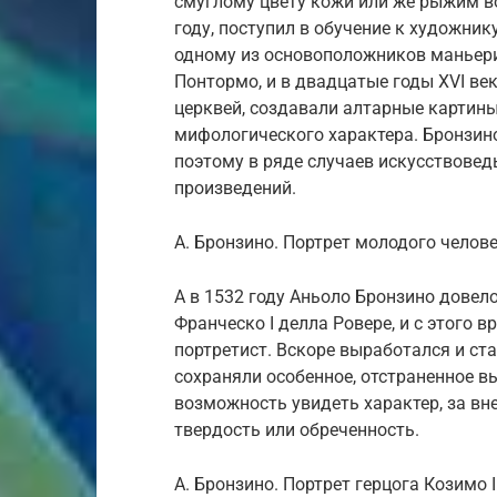
смуглому цвету кожи или же рыжим во
году, поступил в обучение к художник
одному из основоположников маньер
Понтормо, и в двадцатые годы XVI ве
церквей, создавали алтарные картины
мифологического характера. Бронзино
поэтому в ряде случаев искусствовед
произведений.
А. Бронзино. Портрет молодого челове
А в 1532 году Аньоло Бронзино довел
Франческо I делла Ровере, и с этого
портретист. Вскоре выработался и ста
сохраняли особенное, отстраненное вы
возможность увидеть характер, за вн
твердость или обреченность.
А. Бронзино. Портрет герцога Козимо 