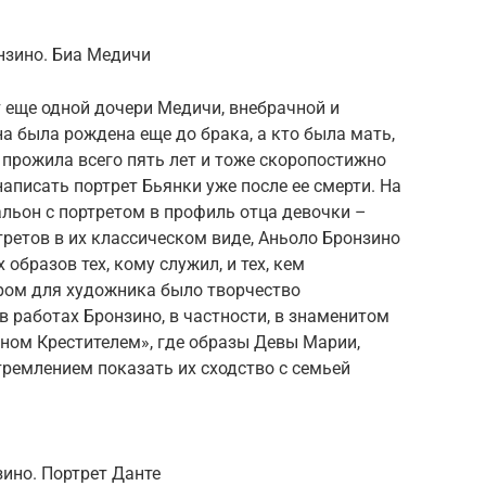
нзино. Биа Медичи
т еще одной дочери Медичи, внебрачной и
на была рождена еще до брака, а кто была мать,
 прожила всего пять лет и тоже скоропостижно
аписать портрет Бьянки уже после ее смерти. На
льон с портретом в профиль отца девочки –
ретов в их классическом виде, Аньоло Бронзино
образов тех, кому служил, и тех, кем
ром для художника было творчество
 работах Бронзино, в частности, в знаменитом
ном Крестителем», где образы Девы Марии,
ремлением показать их сходство с семьей
зино. Портрет Данте