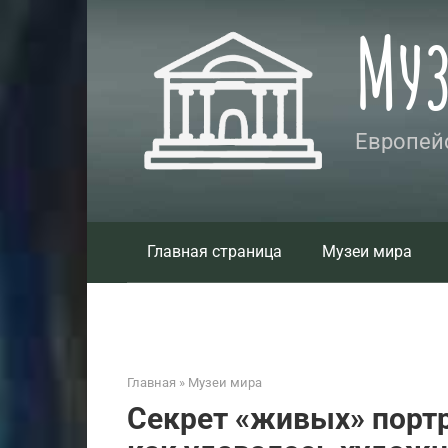
Перейти
Му
к
контенту
Европейс
Главная страница
Музеи мира
Главная
»
Музеи мира
Секрет «живых» портр