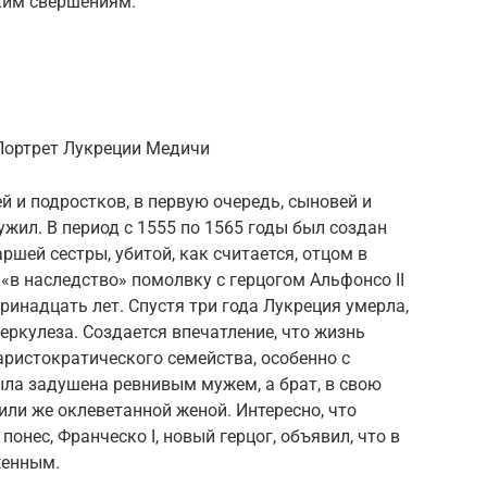
иким свершениям.
 Портрет Лукреции Медичи
й и подростков, в первую очередь, сыновей и
ужил. В период с 1555 по 1565 годы был создан
ршей сестры, убитой, как считается, отцом в
 «в наследство» помолвку с герцогом Альфонсо II
тринадцать лет. Спустя три года Лукреция умерла,
беркулеза. Создается впечатление, что жизнь
аристократического семейства, особенно с
ла задушена ревнивым мужем, а брат, в свою
или же оклеветанной женой. Интересно, что
понес, Франческо I, новый герцог, объявил, что в
женным.