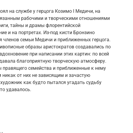
ял на службе у герцога Козимо I Медичи, на
связанным рабочими и творческими отношениями
триги, тайны и драмы флорентийской
ие и на портретах. Из-под кисти Бронзино
я членов семьи Медичи и приближенных герцога.
 живописные образы аристократов создавались по
вдохновение при написании этих картин: по всей
здавала благоприятную творческую атмосферу.
ы правящего семейства и приближенные к нему
м никак от них не зависящим и зачастую
 художник как будто пытался угадать судьбу
это удавалось.