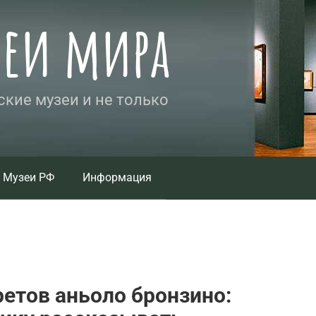
зеи мира
кие музеи и не только
Музеи РФ
Информация
етов аньоло бронзино: