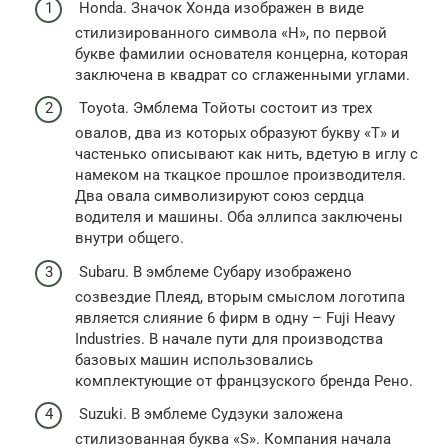
Honda. Значок Хонда изображен в виде
стилизированного символа «Н», по первой
букве фамилии основателя концерна, которая
заключена в квадрат со сглаженными углами.
Toyota. Эмблема Тойоты состоит из трех
овалов, два из которых образуют букву «Т» и
частенько описывают как нить, вдетую в иглу с
намеком на ткацкое прошлое производителя.
Два овала символизируют союз сердца
водителя и машины. Оба эллипса заключены
внутри общего.
Subaru. В эмблеме Субару изображено
созвездие Плеяд, вторым смыслом логотипа
является слияние 6 фирм в одну – Fuji Heavy
Industries. В начале пути для производства
базовых машин использовались
комплектующие от францзуского бренда Рено.
Suzuki. В эмблеме Судзуки заложена
стилизованная буква «S». Компания начала