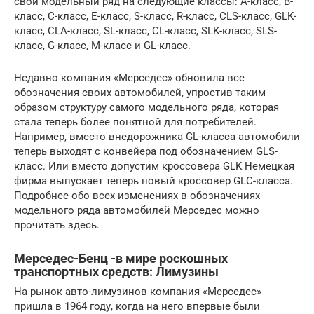
свой модельный ряд на следующие классы: А-класс, В-
класс, С-класс, Е-класс, S-класс, R-класс, CLS-класс, GLK-
класс, CLA-класс, SL-класс, CL-класс, SLK-класс, SLS-
класс, G-класс, M-класс и GL-класс.
Недавно компания «Мерседес» обновила все
обозначения своих автомобилей, упростив таким
образом структуру самого модельного ряда, которая
стала теперь более понятной для потребителей.
Например, вместо внедорожника GL-класса автомобили
теперь выходят с конвейера под обозначением GLS-
класс. Или вместо допустим кроссовера GLK Немецкая
фирма выпускает теперь новый кроссовер GLC-класса.
Подробнее обо всех изменениях в обозначениях
модельного ряда автомобилей Мерседес можно
прочитать здесь.
Мерседес-Бенц -в мире роскошных
транспортных средств: Лимузины
На рынок авто-лимузинов компания «Мерседес»
пришла в 1964 году, когда на него впервые были