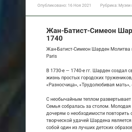
Опубликовано:
16 Ноя 2021
Рубрика:
Музеи
Жан-Батист-Симеон Шар
1740
Жан-Батист-Симеон Шарден Молитва пе
Paris
В 1730-е — 1740-е гг. Шарден создал
жизнь простых городских тружеников,
«Разносчица», «Трудолюбивая мать»,
С необычайным теплом развертывает 
Семья собралась за столом. Молодая 
дочерям о необходимости повторить 
творческой удачей Шардена являетс
собой один из лучших детских образов