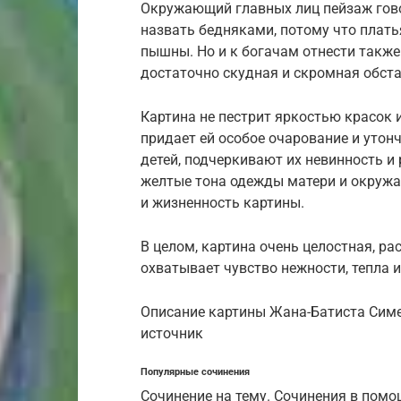
Окружающий главных лиц пейзаж гово
назвать бедняками, потому что плать
пышны. Но и к богачам отнести также
достаточно скудная и скромная обста
Картина не пестрит яркостью красок 
придает ей особое очарование и утон
детей, подчеркивают их невинность и 
желтые тона одежды матери и окруж
и жизненность картины.
В целом, картина очень целостная, р
охватывает чувство нежности, тепла и
Описание картины Жана-Батиста Симе
источник
Популярные сочинения
Сочинение на тему. Сочинения в пом