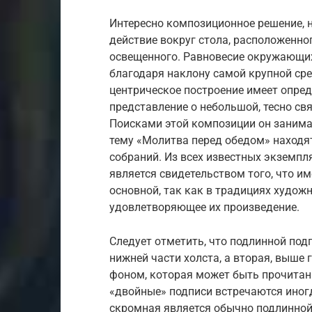
Интересно композиционное решение, 
действие вокруг стола, расположенно
освещенного. Равновесие окружающих
благодаря наклону самой крупной сре
центрическое построение имеет опре
представление о небольшой, тесно св
Поисками этой композиции он занимал
тему «Молитва перед обедом» находят
собраний. Из всех известных экземп
является свидетельством того, что и
основной, так как в традициях худож
удовлетворяющее их произведение.
Следует отметить, что подлинной подп
нижней части холста, а вторая, выше 
фоном, которая может быть прочитан
«двойные» подписи встречаются иногд
скромная является обычно подлинной,