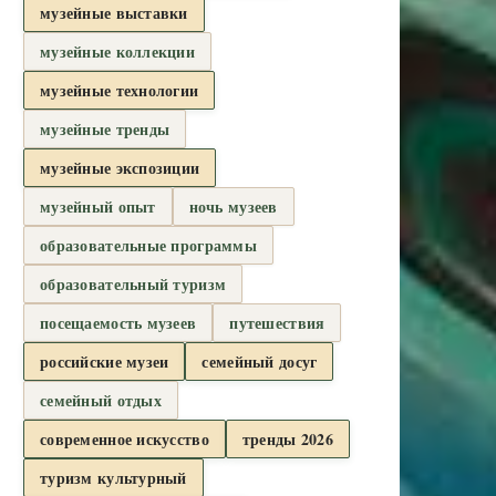
музейные выставки
музейные коллекции
музейные технологии
музейные тренды
музейные экспозиции
музейный опыт
ночь музеев
образовательные программы
образовательный туризм
посещаемость музеев
путешествия
российские музеи
семейный досуг
семейный отдых
современное искусство
тренды 2026
туризм культурный