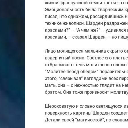
жизни французской семьи третьего со
Эмоциональность была творческим кр
писал, что однажды, рассердившись 
технике живописи, Шарден раздраженн
красками?” – “А чем же?” – удивился
красками, – сказал Шарден, – но пиш
Лицо молящегося мальчика скрыто от 
вздернутый носик. Светлое его платье
отбрасывают тень молитвенно сложен
“Молитве перед обедом” поразительно
этого, “связывая” взглядами всех п
мать, она – с нежностью глядит на н
братом. Она тоже произносит молитву
Шероховатую и словно светящуюся и
поверхность картины Шарден создает,
Детали своей “магической”, по словам