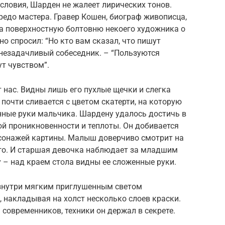
словия, Шарден не жалеет лирических тонов.
едо мастера. Гравер Кошен, биограф живописца,
на поверхностную болтовню некоего художника о
о спросил: “Но кто вам сказал, что пишут
 незадачливый собеседник. – “Пользуются
ут чувством”.
нас. Видны лишь его пухлые щечки и слегка
 почти сливается с цветом скатерти, на которую
ные руки мальчика. Шардену удалось достичь в
й проникновенности и теплоты. Он добивается
ерсонажей картины. Малыш доверчиво смотрит на
его. И старшая девочка наблюдает за младшим
 – над краем стола видны ее сложенные руки.
знутри мягким приглушенным светом
 накладывая на холст несколько слоев краски.
 современников, техники он держал в секрете.