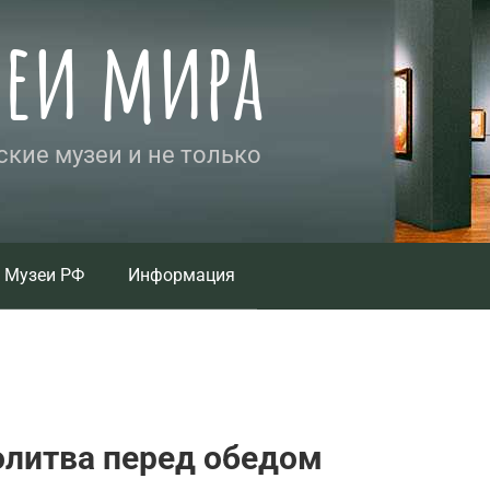
зеи мира
кие музеи и не только
Музеи РФ
Информация
олитва перед обедом