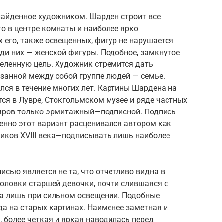
найденное художником. Шарден строит все
го в центре комнаты и наиболее ярко
 его, также освещенных, фигур не нарушается
ди них — женской фигуры. Подобное, замкнутое
деленную цель. Художник стремится дать
язанной между собой группе людей — семье.
ся в течение многих лет. Картины Шардена на
ся в Лувре, Стокгольмском музее и ряде частных
ляров только эрмитажный—подписной. Подпись
менно этот вариант расценивался автором как
ников XVIII века—подписывать лишь наиболее
исью является не та, что отчетливо видна в
головки старшей девочки, почти слившаяся с
а лишь при сильном освещении. Подобные
а на старых картинах. Наименее заметная и
 более четкая и яркая наводилась перед