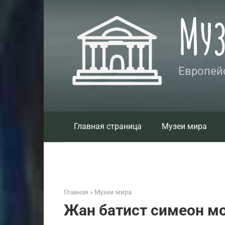
Перейти
Му
к
контенту
Европейс
Главная страница
Музеи мира
Главная
»
Музеи мира
Жан батист симеон м