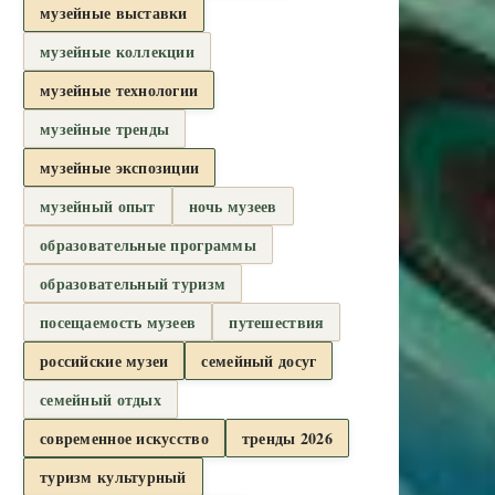
музейные выставки
музейные коллекции
музейные технологии
музейные тренды
музейные экспозиции
музейный опыт
ночь музеев
образовательные программы
образовательный туризм
посещаемость музеев
путешествия
российские музеи
семейный досуг
семейный отдых
современное искусство
тренды 2026
туризм культурный