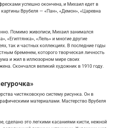
 фресками успешно окончена, и Михаил едет в
 картины Врубеля — «Пан», «Демон», «Царевна
анно. Помимо живописи, Михаил занимался
а», «Египтянка», «Лель» и многие другие
ях, так и частных коллекциях. В последние годы
остным бременем, которого творческая личность
с ума и жил в иллюзорном мире своих
жена. Скончался великий художник в 1910 году.
негурочка»
рства чистяковскую систему рисунка. Он в
графическими материалами. Мастерство Врубеля
ре, сделано это легкими касаниями кисти, нежной