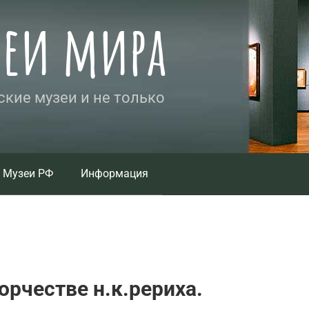
зеи мира
кие музеи и не только
Музеи РФ
Информация
орчестве н.к.рериха.