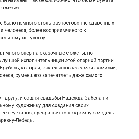
ли найдены так безошибочно, что белая бумага
ражения.
е было немного столь разносторонне одаренных
 и человека, более восприимчивого к
ральному искусству.
л много опер на сказочные сюжеты, но
А лучшей исполнительницей этой оперной партии
Врубель, которая, как слышно из самой фамилии,
овека, сумевшего запечатлеть даже самого
г другу, и со дня свадьбы Надежда Забела ни
льному художнику для создания своих
л её неустанно, превращая то в скромную модель
аревну-Лебедь.