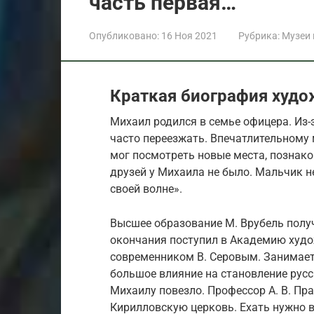
часть первая…
Опубликовано:
16 Ноя 2021
Рубрика:
Музеи
Краткая биография худ
Михаил родился в семье офицера. Из-
часто переезжать. Впечатлительному 
мог посмотреть новые места, познак
друзей у Михаила не было. Мальчик не
своей волне».
Высшее образование М. Врубель получ
окончания поступил в Академию худож
современником В. Серовым. Занимаетс
большое влияние на становление рус
Михаилу повезло. Профессор А. В. Пр
Кирилловскую церковь. Ехать нужно в