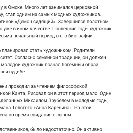
у в Омске. Много лет занимался церковной
ву, стал одним из самых модных художников.
артиной «Демон сидящий». Завершился полотном,
но уже в ином качестве. Последние годы художник
весьма печальный период в его биографии.
е планировал стать художником. Родители
рситет. Согласно семейной традиции, он должен
е молодой художник познал богемный образ
шей судьбе.
ени проводил за чтением философской
икой Канта. Рисовал он в этот период мало. Один
 сделанных Михаилом Врубелем в молодые годы,
мана Толстого «Анна Каренина». На этой
ена во время свидания с сыном.
одственников, было недостаточно. Он активно