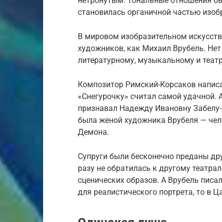
нетронутым. Тональные отношения бы
становилась органичной частью изоб
В мировом изобразительном искусств
художников, как Михаил Врубель. Нет
литературному, музыкальному и теат
Композитор Римский-Корсаков написа
«Снегурочку» считал самой удачной. 
признавал Надежду Ивановну Забелу-
была женой художника Врубеля — чел
Демона.
Супруги были бесконечно преданы дру
разу не обратилась к другому театра
сценических образов. А Врубель писа
для реалистического портрета, то в Ц