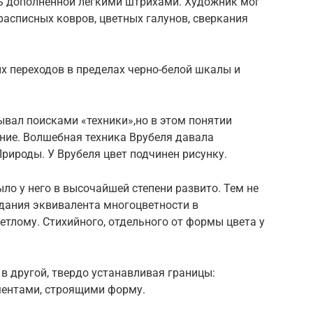
уть дополненной легкими штрихами. Художник мог
асписных ковров, цветных галунов, сверкания
х переходов в пределах черно-белой шкалы и
вал поисками «техники»,но в этом понятии
ние. Волшебная техника Врубеля давала
рироды. У Врубеля цвет подчинен рисунку.
ло у него в высочайшей степени развито. Тем не
здания эквивалента многоцветности в
етлому. Стихийного, отдельного от формы цвета у
 в другой, твердо устанавливая границы:
ментами, строящими форму.