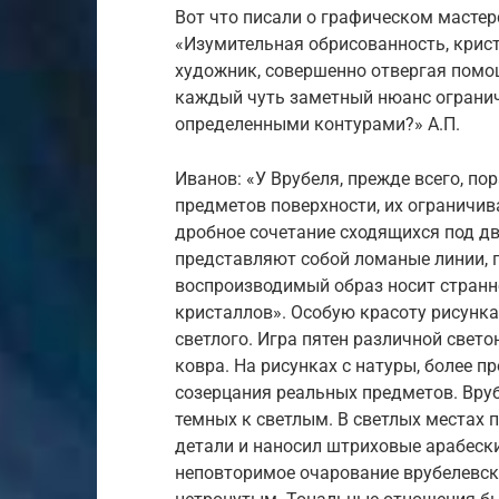
Вот что писали о графическом мастерс
«Изумительная обрисованность, крист
художник, совершенно отвергая помо
каждый чуть заметный нюанс огранич
определенными контурами?» А.П.
Иванов: «У Врубеля, прежде всего, 
предметов поверхности, их ограничи
дробное сочетание сходящихся под дв
представляют собой ломаные линии, 
воспроизводимый образ носит странно
кристаллов». Особую красоту рисунк
светлого. Игра пятен различной све
ковра. На рисунках с натуры, более п
созерцания реальных предметов. Вруб
темных к светлым. В светлых местах
детали и наносил штриховые арабески
неповторимое очарование врубелевско