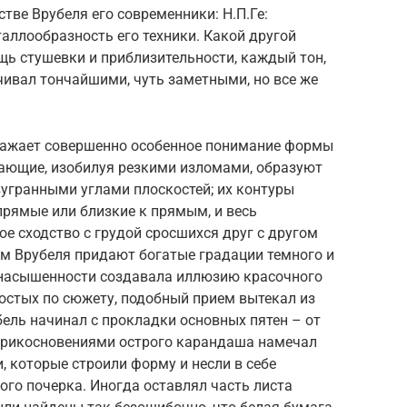
тве Врубеля его современники: Н.П.Ге:
аллообразность его техники. Какой другой
щь стушевки и приблизительности, каждый тон,
ивал тончайшими, чуть заметными, но все же
поражает совершенно особенное понимание формы
вающие, изобилуя резкими изломами, образуют
угранными углами плоскостей; их контуры
прямые или близкие к прямым, и весь
е сходство с грудой сросшихся друг с другом
ам Врубеля придают богатые градации темного и
тонасышенности создавала иллюзию красочного
ростых по сюжету, подобный прием вытекал из
ель начинал с прокладки основных пятен – от
 прикосновениями острого карандаша намечал
, которые строили форму и несли в себе
го почерка. Иногда оставлял часть листа