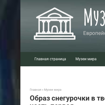
Перейти
Му
к
контенту
Европейс
Главная страница
Музеи мира
Главная
»
Музеи мира
Образ снегурочки в тв