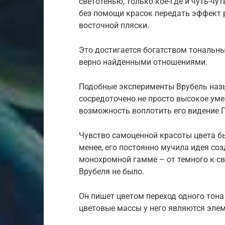
светотенью, только кое-где и чуть-ч
без помощи красок передать эффект р
восточной пляски.
Это достигается богатством тональны
верно найденными отношениями.
Подобные эксперименты Врубель назы
сосредоточено не просто высокое уме
возможность воплотить его видение П
Чувство самоценной красоты цвета бы
менее, его постоянно мучила идея со
монохромной гамме – от темного к св
Врубеля не было.
Он пишет цветом переход одного тона
цветовые массы у него являются эле