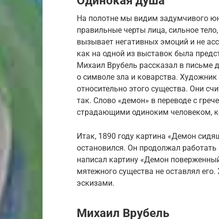
Одинокая душа
На полотне мы видим задумчивого юно
правильные черты лица, сильное тело,
вызывает негативных эмоций и не асс
как на одной из выставок была предс
Михаил Врубель рассказал в письме д
о символе зла и коварства. Художни
относительно этого существа. Они счи
так. Слово «демон» в переводе с греч
страдающими одиноким человеком, ко
Итак, 1890 году картина «Демон сидя
остановился. Он продолжал работать
написал картину «Демон поверженный»
мятежного существа не оставлял его.
эскизами.
Михаил Врубель