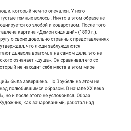
ши, который чем-то опечален. У него
 густые темные волосы. Ничто в этом образе не
оциируется со злобой и коварством. После того
тавлена картина «Демон сидящий» (1890 г.),
ругу о своих довольно странных представлениях
к утверждал, что люди заблуждаются
тают дьявола врагом, а на самом деле, это не
еского означает «душа». Он сравнивал его со
торый не находит себе места в этом мире.
щий» была завершена. Но Врубель на этом не
 над полюбившимся образом. В начале XX века
, но и после этого не успокоился. Образ
 Художник, как зачарованный, работал над